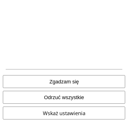
%
Ostatnie sztuki
%
Plus Size
269.90 zł
329.90 zł
od
Forest Fable - Misty Hollow
Mortem Maxi Dress
Hell Bunny
Killstar
Sukienka długa
Sukienka długa
Zgadzam się
Odrzuć wszystkie
Wskaż ustawienia