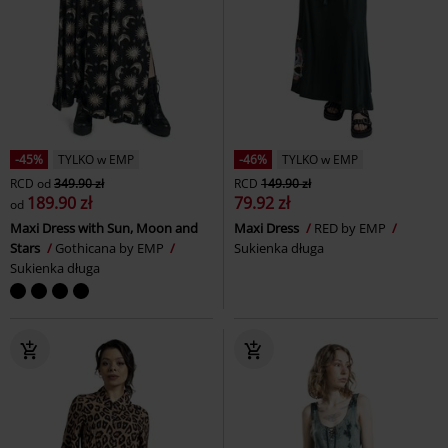
-45%
TYLKO w EMP
-46%
TYLKO w EMP
RCD
od
349.90 zł
RCD
149.90 zł
189.90 zł
79.92 zł
od
Maxi Dress with Sun, Moon and
Maxi Dress
RED by EMP
Stars
Gothicana by EMP
Sukienka długa
Sukienka długa