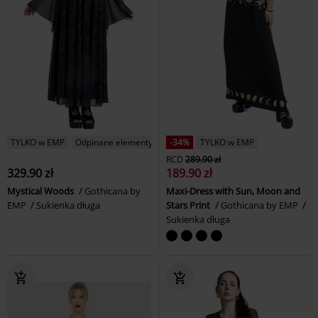
TYLKO w EMP
Odpinane elementy
-34%
TYLKO w EMP
RCD
289.90 zł
329.90 zł
189.90 zł
Mystical Woods
Gothicana by
Maxi-Dress with Sun, Moon and
EMP
Sukienka długa
Stars Print
Gothicana by EMP
Sukienka długa