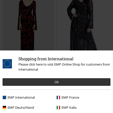
Shopping from International
Please click here to visit EMP Online Shop for customers from
International
%
TYLKO w EMP
Ok
349.90 zł
135.92 zł
Pandora's Rose Maxi Dress
2-in-1 Dress
Rock Rebel by EMP
Killstar
Sukienka długa
Sukienka długa
EMP International
EMP France
EMP Deutschland
EMP Italia