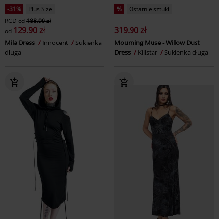
-31%
Plus Size
%
Ostatnie sztuki
RCD
od
188.99 zł
129.90 zł
319.90 zł
od
Mila Dress
Innocent
Sukienka
Mourning Muse - Willow Dust
długa
Dress
Killstar
Sukienka długa