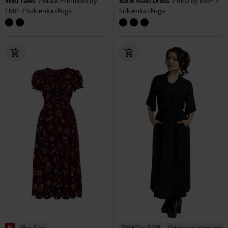
Wild Tales
Black Premium by
Batik Maxi Dress
RED by EMP
EMP
Sukienka długa
Sukienka długa
%
Plus Size
TYLKO w EMP
Odpinane elementy