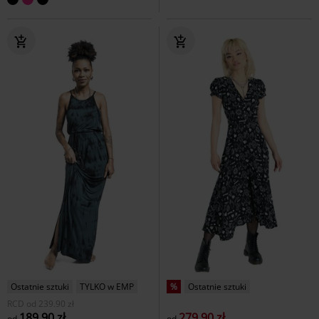
Ostatnie sztuki
TYLKO w EMP
%
Ostatnie sztuki
RCD
od
239.90 zł
189.90 zł
279.90 zł
od
od