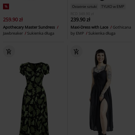
%
Ostatnie sztuki
TYLKO w EMP
RCD
349.90 zł
259.90 zł
239.90 zł
Apothecary Master Sundress
Maxi-Dress with Lace
Gothicana
Jawbreaker
Sukienka długa
by EMP
Sukienka długa