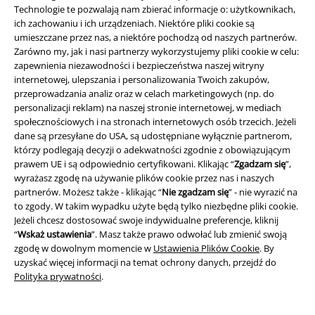
Technologie te pozwalają nam zbierać informacje o: użytkownikach,
ich zachowaniu i ich urządzeniach. Niektóre pliki cookie są
umieszczane przez nas, a niektóre pochodzą od naszych partnerów.
Zarówno my, jak i nasi partnerzy wykorzystujemy pliki cookie w celu:
Ostatnie sztuki
Nowość
%
Aplikacja wyszywana
zapewnienia niezawodności i bezpieczeństwa naszej witryny
internetowej, ulepszania i personalizowania Twoich zakupów,
469.90 zł
629.90 zł
przeprowadzania analiz oraz w celach marketingowych (np. do
personalizacji reklam) na naszej stronie internetowej, w mediach
Veil of Dawn - Twilight Seraph
Long Gothic Dress
Sinister
społecznościowych i na stronach internetowych osób trzecich. Jeżeli
Killstar
Sukienka długa
Gothic
Sukienka długa
dane są przesyłane do USA, są udostępniane wyłącznie partnerom,
którzy podlegają decyzji o adekwatności zgodnie z obowiązującym
prawem UE i są odpowiednio certyfikowani. Klikając “
Zgadzam się
”,
wyrażasz zgodę na używanie plików cookie przez nas i naszych
partnerów. Możesz także - klikając “
Nie zgadzam się
” - nie wyrazić na
to zgody. W takim wypadku użyte będą tylko niezbędne pliki cookie.
Jeżeli chcesz dostosować swoje indywidualne preferencje, kliknij
“
Wskaż ustawienia
”. Masz także prawo odwołać lub zmienić swoją
zgodę w dowolnym momencie w
Ustawienia Plików Cookie
. By
uzyskać więcej informacji na temat ochrony danych, przejdź do
Polityka prywatności
.