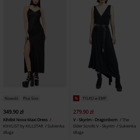
Nowość
Plus Size
%
TYLKO w EMP
349.90 zł
279.90 zł
Kihilist Nova Maxi Dress
V - Skyrim - Dragonborn
The
KIHILIST by KILLSTAR
Sukienka
Elder Scrolls V - Skyrim
Sukienka
długa
długa