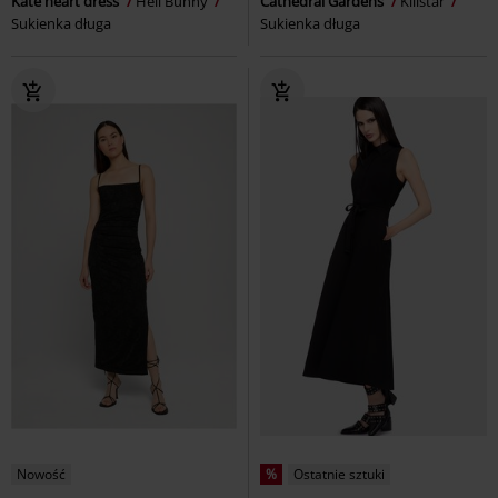
Kate heart dress
Hell Bunny
Cathedral Gardens
Killstar
Sukienka długa
Sukienka długa
Nowość
%
Ostatnie sztuki