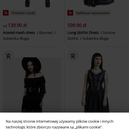
%
Ostatnie sztuki
%
Aplikacja wyszywana
139.90 zł
599.90 zł
od
Araxiel mesh dress
Banned
Long Gothic Dress
Sinister
Sukienka długa
Gothic
Sukienka długa
Na naszej stronie internetowej używamy plików cookie i innych
technologii, które zbiorczo nazywane są „plikami cookie”.