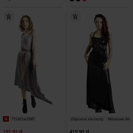
%
TYLKO w EMP
Odpinane elementy
Metalowe deta
191.92 zł
419.90 zł