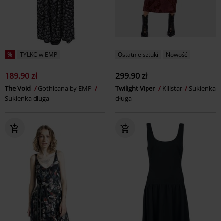
%
TYLKO w EMP
Ostatnie sztuki
Nowość
189.90 zł
299.90 zł
The Void
Gothicana by EMP
Twilight Viper
Killstar
Sukienka
Sukienka długa
długa