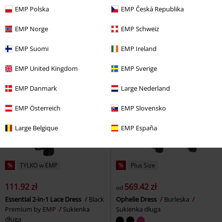
EMP Polska
EMP Česká Republika
EMP Norge
EMP Schweiz
EMP Suomi
EMP Ireland
EMP United Kingdom
EMP Sverige
EMP Danmark
Large Nederland
EMP Österreich
EMP Slovensko
Large Belgique
EMP España
%
TYLKO w EMP
%
Plus Size
111.92 zł
569.42 zł
od
Essential 2-in-1 Lace Dress
Black
Ophelie Dress
Burleska
Premium by EMP
Sukienka
Sukienka długa
długa