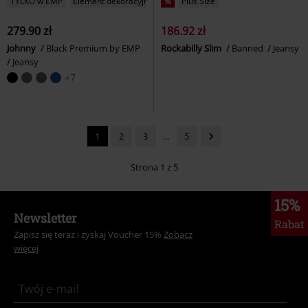
TYLKO w EMP
Element dekoracyjny
%
Plus Size
279.90 zł
186.92 zł
Johnny
Black Premium by EMP
Rockabilly Slim
Banned
Jeansy
Jeansy
+7
1
2
3
...
5
Strona 1 z 5
15%
Newsletter
Rabat
Zapisz się teraz i zyskaj Voucher 15%
Zobacz
więcej