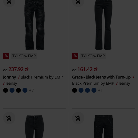
%
TYLKO w EMP
%
TYLKO w EMP
237.92 zł
161.42 zł
od
od
Johnny
Black Premium by EMP
Grace - Black Jeans with Turn-Up
Jeansy
Black Premium by EMP
Jeansy
+7
+1