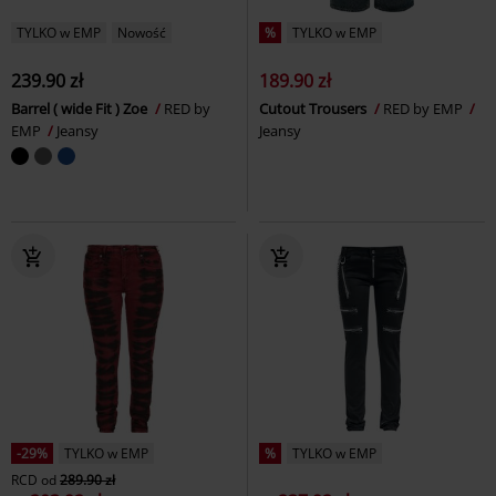
TYLKO w EMP
Nowość
%
TYLKO w EMP
239.90 zł
189.90 zł
Barrel ( wide Fit ) Zoe
RED by
Cutout Trousers
RED by EMP
EMP
Jeansy
Jeansy
-29%
TYLKO w EMP
%
TYLKO w EMP
RCD
od
289.90 zł