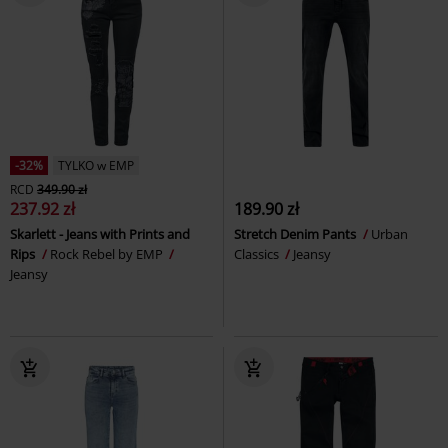
-32%
TYLKO w EMP
RCD
349.90 zł
237.92 zł
189.90 zł
Skarlett - Jeans with Prints and
Stretch Denim Pants
Urban
Rips
Rock Rebel by EMP
Classics
Jeansy
Jeansy