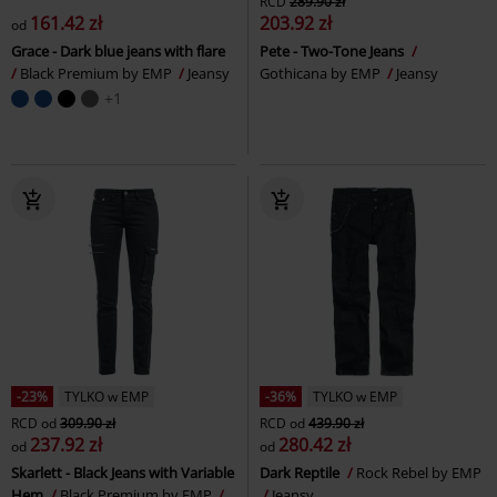
RCD
289.90 zł
161.42 zł
203.92 zł
od
Grace - Dark blue jeans with flare
Pete - Two-Tone Jeans
Black Premium by EMP
Jeansy
Gothicana by EMP
Jeansy
+1
-23%
TYLKO w EMP
-36%
TYLKO w EMP
RCD
od
309.90 zł
RCD
od
439.90 zł
237.92 zł
280.42 zł
od
od
Skarlett - Black Jeans with Variable
Dark Reptile
Rock Rebel by EMP
Hem
Black Premium by EMP
Jeansy