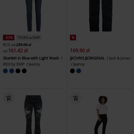
-32%
TYLKO w EMP
%
RCD
od
239.90 zł
161.42 zł
169.90 zł
od
Skarlett in Blue with Light Wash
JJICHRIS JJORIGINAL
Jack & Jones
RED by EMP
Jeansy
Jeansy