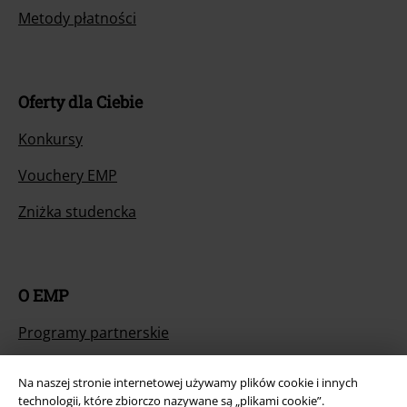
Metody płatności
Oferty dla Ciebie
Konkursy
Vouchery EMP
Zniżka studencka
O EMP
Programy partnerskie
Zrównoważony rózwój
Na naszej stronie internetowej używamy plików cookie i innych
technologii, które zbiorczo nazywane są „plikami cookie”.