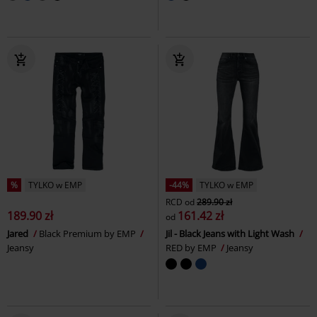
%
TYLKO w EMP
-44%
TYLKO w EMP
RCD
od
289.90 zł
189.90 zł
161.42 zł
od
Jared
Black Premium by EMP
Jil - Black Jeans with Light Wash
Jeansy
RED by EMP
Jeansy