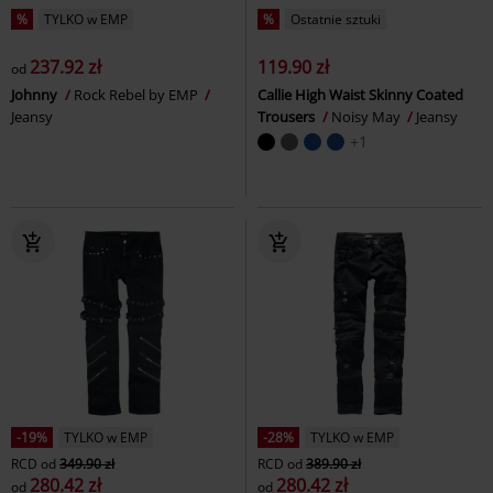
%
TYLKO w EMP
%
Ostatnie sztuki
237.92 zł
119.90 zł
od
Johnny
Rock Rebel by EMP
Callie High Waist Skinny Coated
Jeansy
Trousers
Noisy May
Jeansy
+1
-19%
TYLKO w EMP
-28%
TYLKO w EMP
RCD
od
349.90 zł
RCD
od
389.90 zł
280.42 zł
280.42 zł
od
od