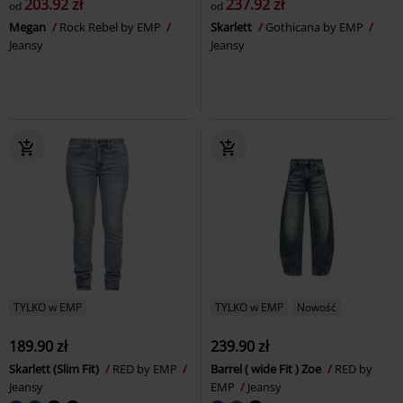
203.92 zł
237.92 zł
od
od
Megan
Rock Rebel by EMP
Skarlett
Gothicana by EMP
Jeansy
Jeansy
TYLKO w EMP
TYLKO w EMP
Nowość
189.90 zł
239.90 zł
Skarlett (Slim Fit)
RED by EMP
Barrel ( wide Fit ) Zoe
RED by
Jeansy
EMP
Jeansy