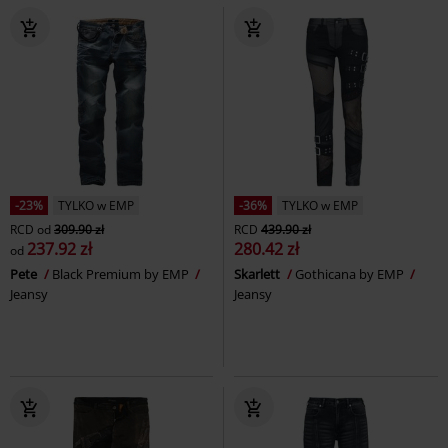
-23%
TYLKO w EMP
-36%
TYLKO w EMP
RCD
od
309.90 zł
RCD
439.90 zł
237.92 zł
280.42 zł
od
Pete
Black Premium by EMP
Skarlett
Gothicana by EMP
Jeansy
Jeansy