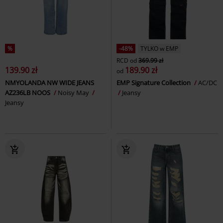
%
-48%
TYLKO w EMP
RCD
od
369.99 zł
139.90 zł
189.90 zł
od
NMYOLANDA NW WIDE JEANS
EMP Signature Collection
AC/DC
AZ236LB NOOS
Noisy May
Jeansy
Jeansy