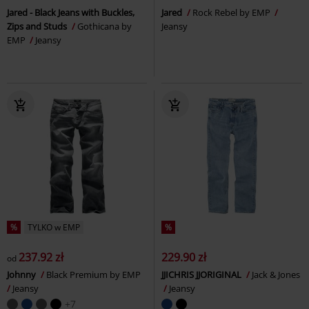
Jared - Black Jeans with Buckles,
Jared
Rock Rebel by EMP
Zips and Studs
Gothicana by
Jeansy
EMP
Jeansy
%
TYLKO w EMP
%
237.92 zł
229.90 zł
od
Johnny
Black Premium by EMP
JJICHRIS JJORIGINAL
Jack & Jones
Jeansy
Jeansy
+7