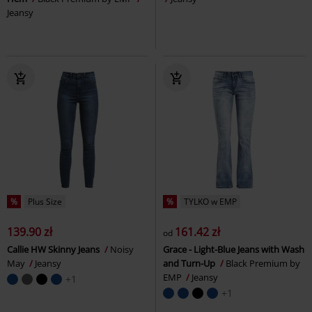
Jeansy
%
Plus Size
%
TYLKO w EMP
139.90 zł
161.42 zł
od
Callie HW Skinny Jeans
Noisy
Grace - Light-Blue Jeans with Wash
May
Jeansy
and Turn-Up
Black Premium by
EMP
Jeansy
+1
+1