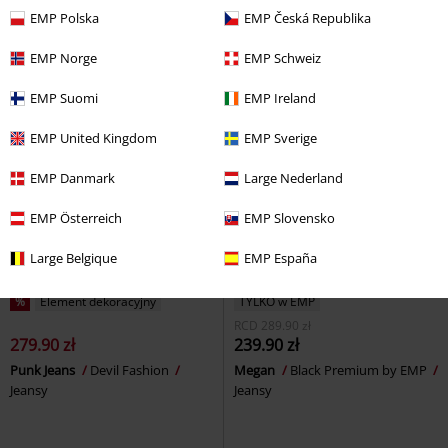
Jeansy
Motörhead
Jeansy
EMP Polska
EMP Česká Republika
EMP Norge
EMP Schweiz
EMP Suomi
EMP Ireland
EMP United Kingdom
EMP Sverige
EMP Danmark
Large Nederland
EMP Österreich
EMP Slovensko
Large Belgique
EMP España
%
Element dekoracyjny
TYLKO w EMP
RCD
289.90 zł
279.90 zł
239.90 zł
Punk Jeans
Devil Fashion
Megan
Black Premium by EMP
Jeansy
Jeansy