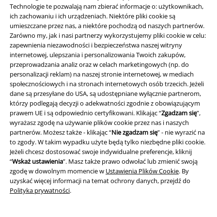
Technologie te pozwalają nam zbierać informacje o: użytkownikach,
ich zachowaniu i ich urządzeniach. Niektóre pliki cookie są
umieszczane przez nas, a niektóre pochodzą od naszych partnerów.
Zarówno my, jak i nasi partnerzy wykorzystujemy pliki cookie w celu:
zapewnienia niezawodności i bezpieczeństwa naszej witryny
internetowej, ulepszania i personalizowania Twoich zakupów,
przeprowadzania analiz oraz w celach marketingowych (np. do
personalizacji reklam) na naszej stronie internetowej, w mediach
Społeczność
społecznościowych i na stronach internetowych osób trzecich. Jeżeli
dane są przesyłane do USA, są udostępniane wyłącznie partnerom,
którzy podlegają decyzji o adekwatności zgodnie z obowiązującym
prawem UE i są odpowiednio certyfikowani. Klikając “
Zgadzam się
”,
wyrażasz zgodę na używanie plików cookie przez nas i naszych
partnerów. Możesz także - klikając “
Nie zgadzam się
” - nie wyrazić na
to zgody. W takim wypadku użyte będą tylko niezbędne pliki cookie.
Jeżeli chcesz dostosować swoje indywidualne preferencje, kliknij
“
Wskaż ustawienia
”. Masz także prawo odwołać lub zmienić swoją
zgodę w dowolnym momencie w
Ustawienia Plików Cookie
. By
Metody płatności
uzyskać więcej informacji na temat ochrony danych, przejdź do
Polityka prywatności
.
Przelew bankowy