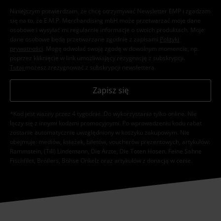
Niniejszym potwierdzam, że chcę otrzymywać Newsletter EMP i zgadzam
się na to, że E.M.P. Merchandising mbH może przetwarzać moje dane
osobowe i wysyłać mi regularnie informacje o swoich produktach. Moje
dane osobowe będą przetwarzane zgodnie z zapisami
Polityki
prywatności
. Mogę odwołać swoją zgodę w dowolnym momencie, np.
poprzez kliknięcie w link umożliwiający rezygnację z subskrypcji.
Tutaj
możesz zrezygnować z subskrypcji newslettera.
Zapisz się
*Kod jest ważny przez 4 tygodnie. Do wykorzystania tylko online. NIe
łączy się z innymi kodami promocyjnymi. Po wprowadzeniu kodu rabat
zostanie automatycznie uwzględniony w koszyku zakupowym. Nie
obejmuje: mediów, książek, biletów, voucherów prezentowych, artykułów:
Rammstein, (Till) Lindemann, Die Ärzte, Die Toten Hosen, Feine Sahne
Fischfilet, Broilers, Böhse Onkelz oraz artykułów z donacją w cenie.