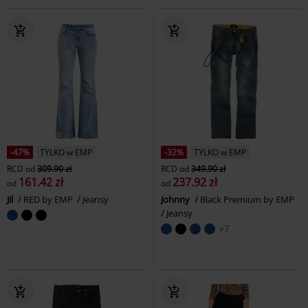
-47%
TYLKO w EMP
-32%
TYLKO w EMP
RCD
od
309.90 zł
RCD
od
349.90 zł
161.42 zł
237.92 zł
od
od
Jil
RED by EMP
Jeansy
Johnny
Black Premium by EMP
Jeansy
+7