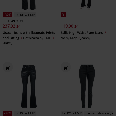
-32%
TYLKO w EMP
%
RCD
349.90 zł
237.92 zł
119.90 zł
Grace - Jeans with Elaborate Prints
Sallie High Waist Flare Jeans
and Lacing
Gothicana by EMP
Noisy May
Jeansy
Jeansy
-32%
TYLKO w EMP
TYLKO w EMP
Element dekoracyjny