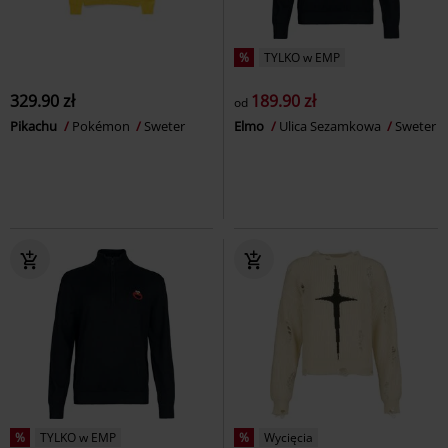
%
TYLKO w EMP
329.90 zł
189.90 zł
od
Pikachu
Pokémon
Sweter
Elmo
Ulica Sezamkowa
Sweter
%
TYLKO w EMP
%
Wycięcia