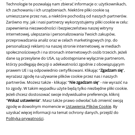
Technologie te pozwalają nam zbierać informacje o: użytkownikach,
ich zachowaniu i ich urządzeniach. Niektóre pliki cookie są
umieszczane przez nas, a niektóre pochodzą od naszych partnerów.
Zarówno my, jak i nasi partnerzy wykorzystujemy pliki cookie w celu:
zapewnienia niezawodności i bezpieczeństwa naszej witryny
internetowej, ulepszania i personalizowania Twoich zakupów,
przeprowadzania analiz oraz w celach marketingowych (np. do
personalizacji reklam) na naszej stronie internetowej, w mediach
Społeczność
społecznościowych i na stronach internetowych osób trzecich. Jeżeli
dane są przesyłane do USA, są udostępniane wyłącznie partnerom,
którzy podlegają decyzji o adekwatności zgodnie z obowiązującym
prawem UE i są odpowiednio certyfikowani. Klikając “
Zgadzam się
”,
wyrażasz zgodę na używanie plików cookie przez nas i naszych
partnerów. Możesz także - klikając “
Nie zgadzam się
” - nie wyrazić na
to zgody. W takim wypadku użyte będą tylko niezbędne pliki cookie.
Jeżeli chcesz dostosować swoje indywidualne preferencje, kliknij
“
Wskaż ustawienia
”. Masz także prawo odwołać lub zmienić swoją
zgodę w dowolnym momencie w
Ustawienia Plików Cookie
. By
Metody płatności
uzyskać więcej informacji na temat ochrony danych, przejdź do
Polityka prywatności
.
Przelew bankowy