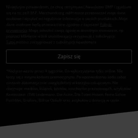
Niniejszym potwierdzam, że chcę otrzymywać Newsletter EMP i zgadzam
się na to, że E.M.P. Merchandising mbH może przetwarzać moje dane
osobowe i wysyłać mi regularnie informacje o swoich produktach. Moje
dane osobowe będą przetwarzane zgodnie z zapisami
Polityki
prywatności
. Mogę odwołać swoją zgodę w dowolnym momencie, np.
poprzez kliknięcie w link umożliwiający rezygnację z subskrypcji.
Tutaj
możesz zrezygnować z subskrypcji newslettera.
Zapisz się
*Kod jest ważny przez 4 tygodnie. Do wykorzystania tylko online. NIe
łączy się z innymi kodami promocyjnymi. Po wprowadzeniu kodu rabat
zostanie automatycznie uwzględniony w koszyku zakupowym. Nie
obejmuje: mediów, książek, biletów, voucherów prezentowych, artykułów:
Rammstein, (Till) Lindemann, Die Ärzte, Die Toten Hosen, Feine Sahne
Fischfilet, Broilers, Böhse Onkelz oraz artykułów z donacją w cenie.