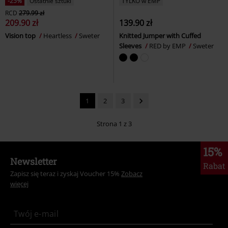
-25%
Ostatnie sztuki
TYLKO w EMP
RCD
279.99 zł
209.90 zł
139.90 zł
Vision top
Heartless
Sweter
Knitted Jumper with Cuffed
Sleeves
RED by EMP
Sweter
1
2
3
Strona 1 z 3
15%
Newsletter
Rabat
Zapisz się teraz i zyskaj Voucher 15%
Zobacz
więcej