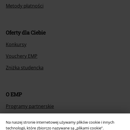
Metody płatności
Oferty dla Ciebie
Konkursy
Vouchery EMP
Zniżka studencka
O EMP
Programy partnerskie
Zrównoważony rózwój
Na naszej stronie internetowej używamy plików cookie i innych
technologii, które zbiorczo nazywane są „plikami cookie”.