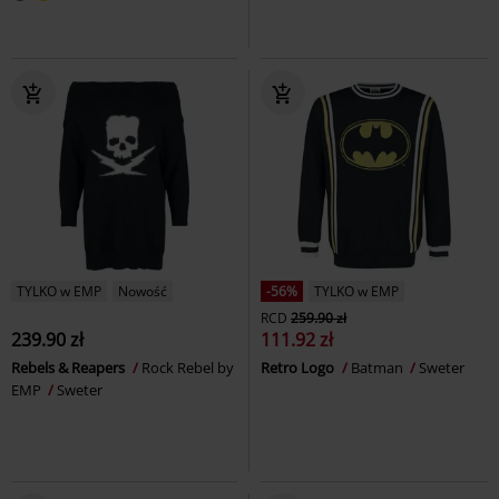
TYLKO w EMP
Nowość
-56%
TYLKO w EMP
RCD
259.90 zł
239.90 zł
111.92 zł
Rebels & Reapers
Rock Rebel by
Retro Logo
Batman
Sweter
EMP
Sweter