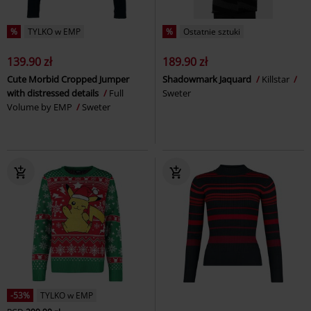
%
TYLKO w EMP
%
Ostatnie sztuki
139.90 zł
189.90 zł
Cute Morbid Cropped Jumper
Shadowmark Jaquard
Killstar
with distressed details
Full
Sweter
Volume by EMP
Sweter
-53%
TYLKO w EMP