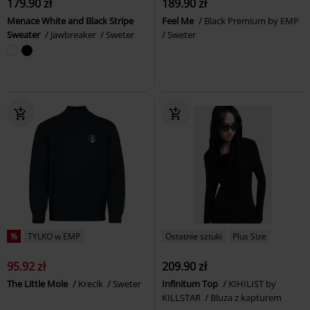
179.90 zł
189.90 zł
Menace White and Black Stripe
Feel Me
Black Premium by EMP
Sweater
Jawbreaker
Sweter
Sweter
%
TYLKO w EMP
Ostatnie sztuki
Plus Size
95.92 zł
209.90 zł
The Little Mole
Krecik
Sweter
Infinitum Top
KIHILIST by
KILLSTAR
Bluza z kapturem