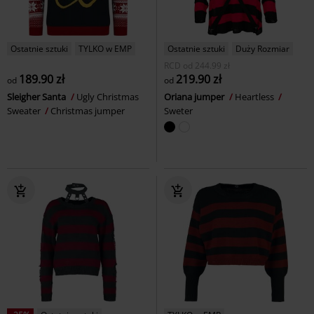
Ostatnie sztuki
TYLKO w EMP
Ostatnie sztuki
Duży Rozmiar
RCD
od
244.99 zł
189.90 zł
219.90 zł
od
od
Sleigher Santa
Ugly Christmas
Oriana jumper
Heartless
Sweater
Christmas jumper
Sweter