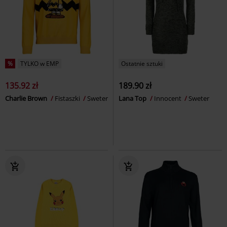
%
TYLKO w EMP
Ostatnie sztuki
135.92 zł
189.90 zł
Charlie Brown
Fistaszki
Sweter
Lana Top
Innocent
Sweter