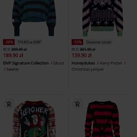
-38%
TYLKO w EMP
-53%
Ostatnie sztuki
RCD
309.90 zł
RCD
301.90 zł
189.90 zł
139.90 zł
EMP Signature Collection
Ghost
Honeydukes
Harry Potter
Sweter
Christmas jumper