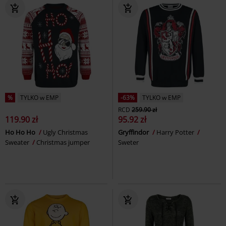
%
TYLKO w EMP
-63%
TYLKO w EMP
RCD
259.90 zł
119.90 zł
95.92 zł
Ho Ho Ho
Ugly Christmas
Gryffindor
Harry Potter
Sweater
Christmas jumper
Sweter