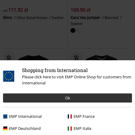
111.92 zł
169.90 zł
od
Elmo
Ulica Sezamkowa
Sweter
Kara Vex Jumper
Banned
Sweter
Shopping from International
Please click here to visit EMP Online Shop for customers from
International
Ok
TYLKO w EMP
Nowość
TYLKO w EMP
Nowość
EMP International
EMP France
239.90 zł
239.90 zł
EMP Deutschland
EMP Italia
Cozy Kitty
RED by EMP
Sweter
RED by EMP
RED by EMP