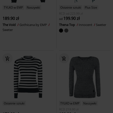
TYLKO w EMP
Naszywki
Ostatnie sztuki
Plus Size
RCD
od
223.99 zł
189.90 zł
199.90 zł
od
The Void
Gothicana by EMP
Thena Top
Innocent
Sweter
Sweter
Ostatnie sztuki
TYLKO w EMP
Naszywki
RCD
219.90 zł