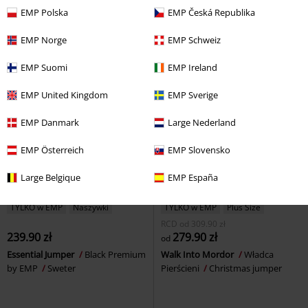
Sweter
EMP Polska
EMP Česká Republika
EMP Norge
EMP Schweiz
EMP Suomi
EMP Ireland
EMP United Kingdom
EMP Sverige
EMP Danmark
Large Nederland
EMP Österreich
EMP Slovensko
Large Belgique
EMP España
TYLKO w EMP
Naszywki
TYLKO w EMP
Plus Size
RCD
od
309.90 zł
239.90 zł
279.90 zł
od
Essential Jumper
Black Premium
Walk Into Mordor
Władca
by EMP
Sweter
Pierścieni
Christmas jumper