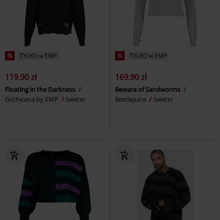
%
TYLKO w EMP
%
TYLKO w EMP
119.90 zł
169.90 zł
Floating in the Darkness
Beware of Sandworms
Gothicana by EMP
Sweter
Beetlejuice
Sweter