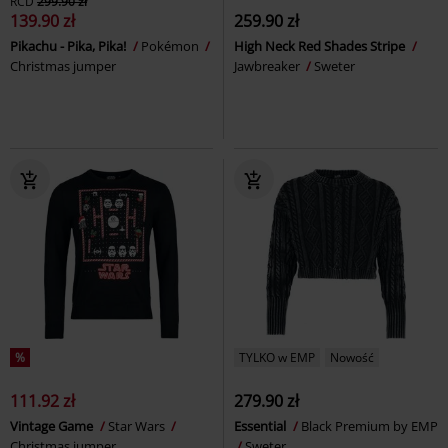
RCD
299.90 zł
139.90 zł
259.90 zł
Pikachu - Pika, Pika!
Pokémon
High Neck Red Shades Stripe
Christmas jumper
Jawbreaker
Sweter
%
TYLKO w EMP
Nowość
111.92 zł
279.90 zł
Vintage Game
Star Wars
Essential
Black Premium by EMP
Christmas jumper
Sweter