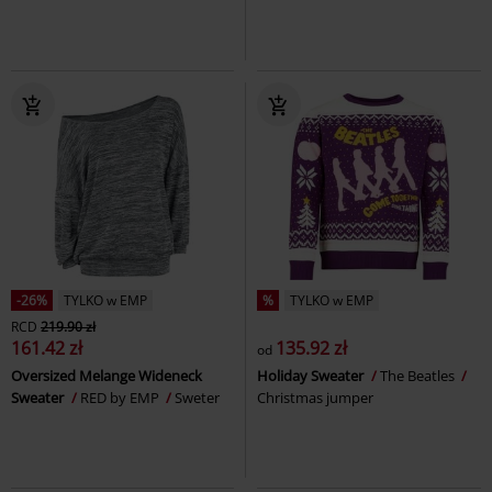
-26%
TYLKO w EMP
%
TYLKO w EMP
RCD
219.90 zł
161.42 zł
135.92 zł
od
Oversized Melange Wideneck
Holiday Sweater
The Beatles
Sweater
RED by EMP
Sweter
Christmas jumper