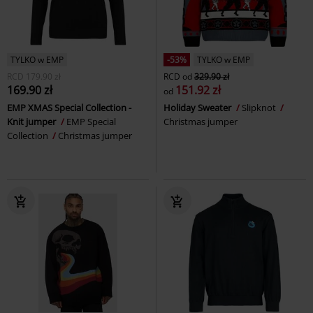
TYLKO w EMP
-53%
TYLKO w EMP
RCD
179.90 zł
RCD
od
329.90 zł
169.90 zł
151.92 zł
od
EMP XMAS Special Collection -
Holiday Sweater
Slipknot
Knit jumper
EMP Special
Christmas jumper
Collection
Christmas jumper