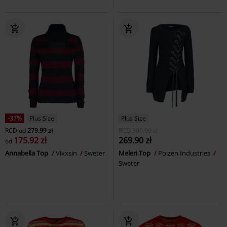
-37%
Plus Size
Plus Size
RCD
od
279.99 zł
RCD
300.99 zł
175.92 zł
269.90 zł
od
Annabella Top
Vixxsin
Sweter
Meleri Top
Poizen Industries
Sweter