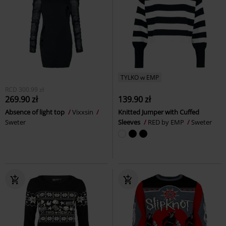
TYLKO w EMP
RCD
300.99 zł
269.90 zł
139.90 zł
Absence of light top
Vixxsin
Knitted Jumper with Cuffed
Sweter
Sleeves
RED by EMP
Sweter