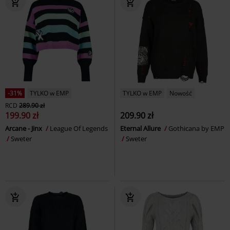
-31%
TYLKO w EMP
TYLKO w EMP
Nowość
RCD
289.90 zł
199.90 zł
209.90 zł
Arcane - Jinx
League Of Legends
Eternal Allure
Gothicana by EMP
Sweter
Sweter