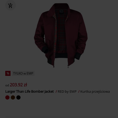
%
TYLKO w EMP
203.92 zł
od
Larger Than Life Bomber Jacket
RED by EMP
Kurtka przejściowa