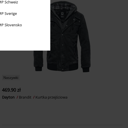
P Schweiz
P Sverige
P Slovensko
Naszywki
469.90 zł
Dayton
Brandit
Kurtka przejściowa