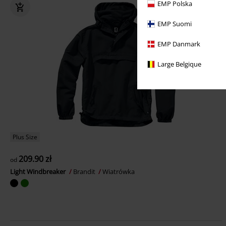
EMP Polska
EMP Suomi
EMP Danmark
Large Belgique
Plus Size
209.90 zł
od
Light Windbreaker
Brandit
Wiatrówka