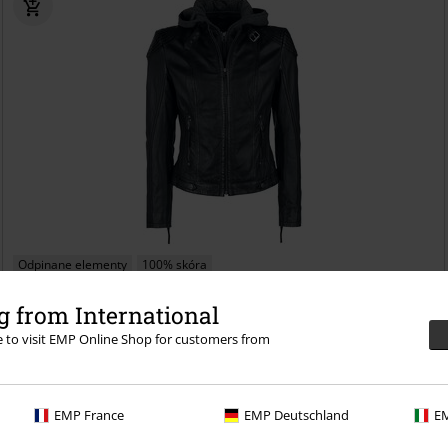
Odpinane elementy
100% skóra
739.90 zł
 from International
od
Cacey LEGV
Mauritius
Kurtka skórzana
re to visit EMP Online Shop for customers from
EMP France
EMP Deutschland
EM