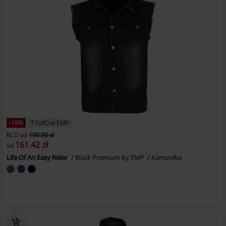
-19%
TYLKO w EMP
RCD
od
199.90 zł
161.42 zł
od
Life Of An Easy Rider
Black Premium by EMP
Kamizelka