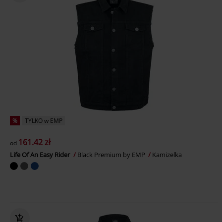
%
TYLKO w EMP
161.42 zł
od
Life Of An Easy Rider
Black Premium by EMP
Kamizelka