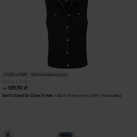
TYLKO w EMP
Element dekoracyjny
RCD
od
219.90 zł
189.90 zł
od
Don't Stand So Close To Me
Black Premium by EMP
Kamizelka