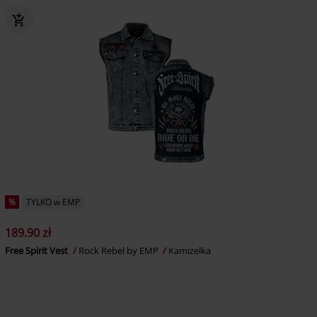
%
TYLKO w EMP
189.90 zł
Free Spirit Vest
Rock Rebel by EMP
Kamizelka