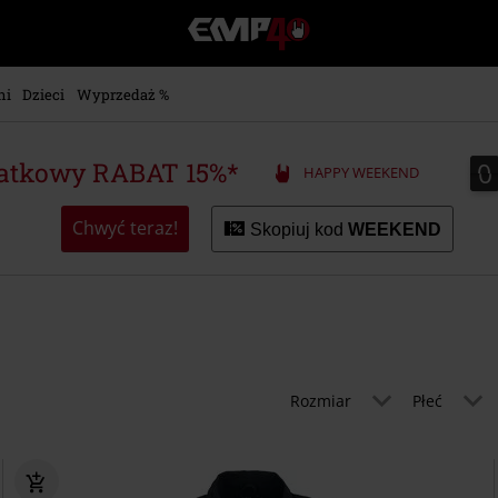
EMP
-
Merch
dla
ni
Dzieci
Wyprzedaż %
Fanów:
Muzyki,
Filmów,
0
0
atkowy RABAT 15%*
HAPPY WEEKEND
Seriali
i
Gier
Chwyć teraz!
Skopiuj kod
WEEKEND
-
Moda
Alternatywna.
Rozmiar
Płeć