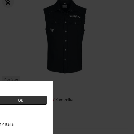
Plus Size
239.90 zł
Wacken
Wacken Open Air
Kamizelka
Ok
P Italia