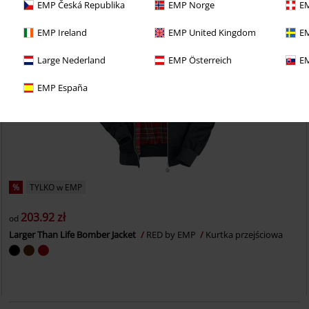
EMP Česká Republika
EMP Norge
EM
EMP Ireland
EMP United Kingdom
EM
Large Nederland
EMP Österreich
EM
EMP España
%
TYLKO w EMP
203.92 zł
od
Larger Than Life Bomber Jacket
RED by EMP
Kurtka przejściowa