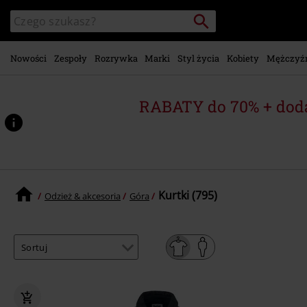
Przejdź do
Szukaj
Wyszukaj
głównej
katalog
zawartości
Nowości
Zespoły
Rozrywka
Marki
Styl życia
Kobiety
Mężczyź
RABATY do 70% + dod
Kurtki (795)
Odzież & akcesoria
Góra