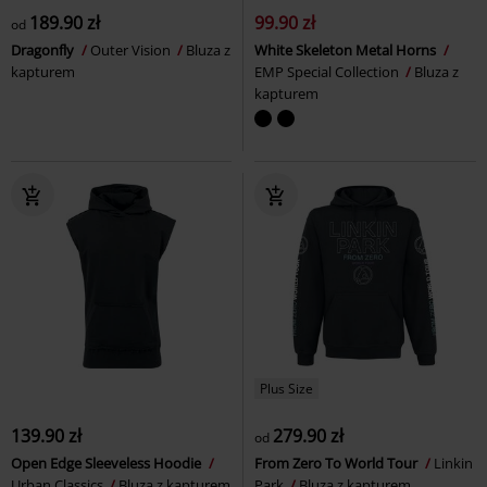
189.90 zł
99.90 zł
od
Dragonfly
Outer Vision
Bluza z
White Skeleton Metal Horns
kapturem
EMP Special Collection
Bluza z
kapturem
Plus Size
139.90 zł
279.90 zł
od
Open Edge Sleeveless Hoodie
From Zero To World Tour
Linkin
Urban Classics
Bluza z kapturem
Park
Bluza z kapturem