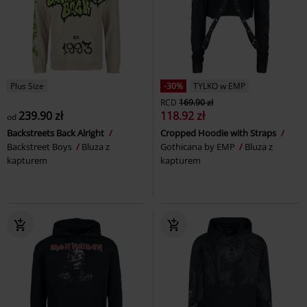
Plus Size
-30%
TYLKO w EMP
RCD
169.90 zł
239.90 zł
118.92 zł
od
Backstreets Back Alright
Cropped Hoodie with Straps
Backstreet Boys
Bluza z
Gothicana by EMP
Bluza z
kapturem
kapturem