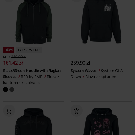
-40%
TYLKO w EMP
RCD
269.90 zł
161.42 zł
259.90 zł
Black/Green Hoodie with Raglan
System Waves
System Of A
Sleeves
RED by EMP
Bluza z
Down
Bluza z kapturem
kapturem rozpinana