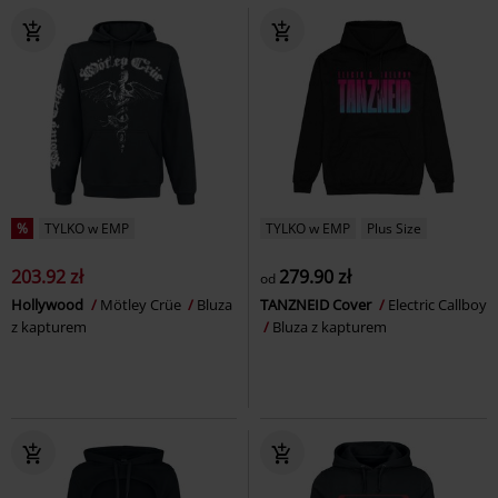
%
TYLKO w EMP
TYLKO w EMP
Plus Size
203.92 zł
279.90 zł
od
Hollywood
Mötley Crüe
Bluza
TANZNEID Cover
Electric Callboy
z kapturem
Bluza z kapturem