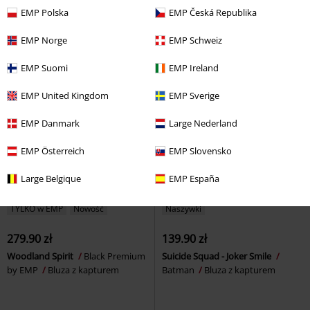
Bluza z kapturem
Callboy
Bluza z kapturem
EMP Polska
EMP Česká Republika
EMP Norge
EMP Schweiz
EMP Suomi
EMP Ireland
EMP United Kingdom
EMP Sverige
EMP Danmark
Large Nederland
EMP Österreich
EMP Slovensko
Large Belgique
EMP España
TYLKO w EMP
Nowość
Naszywki
279.90 zł
139.90 zł
Woodland Spirit
Black Premium
Suicide Squad - Joker Smile
by EMP
Bluza z kapturem
Batman
Bluza z kapturem