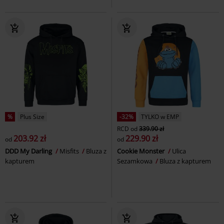
%
Plus Size
-32%
TYLKO w EMP
RCD
od
339.90 zł
203.92 zł
229.90 zł
od
od
DDD My Darling
Misfits
Bluza z
Cookie Monster
Ulica
kapturem
Sezamkowa
Bluza z kapturem