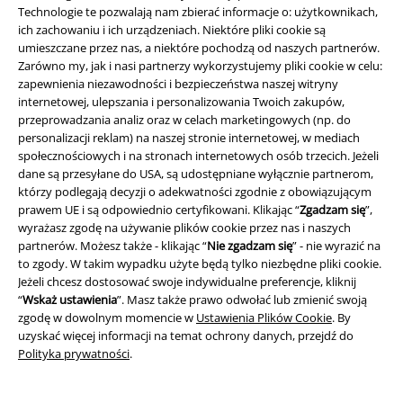
Technologie te pozwalają nam zbierać informacje o: użytkownikach,
ich zachowaniu i ich urządzeniach. Niektóre pliki cookie są
umieszczane przez nas, a niektóre pochodzą od naszych partnerów.
Zarówno my, jak i nasi partnerzy wykorzystujemy pliki cookie w celu:
zapewnienia niezawodności i bezpieczeństwa naszej witryny
internetowej, ulepszania i personalizowania Twoich zakupów,
przeprowadzania analiz oraz w celach marketingowych (np. do
personalizacji reklam) na naszej stronie internetowej, w mediach
Społeczność
społecznościowych i na stronach internetowych osób trzecich. Jeżeli
dane są przesyłane do USA, są udostępniane wyłącznie partnerom,
którzy podlegają decyzji o adekwatności zgodnie z obowiązującym
prawem UE i są odpowiednio certyfikowani. Klikając “
Zgadzam się
”,
wyrażasz zgodę na używanie plików cookie przez nas i naszych
partnerów. Możesz także - klikając “
Nie zgadzam się
” - nie wyrazić na
to zgody. W takim wypadku użyte będą tylko niezbędne pliki cookie.
Jeżeli chcesz dostosować swoje indywidualne preferencje, kliknij
“
Wskaż ustawienia
”. Masz także prawo odwołać lub zmienić swoją
zgodę w dowolnym momencie w
Ustawienia Plików Cookie
. By
Metody płatności
uzyskać więcej informacji na temat ochrony danych, przejdź do
Polityka prywatności
.
Przelew bankowy