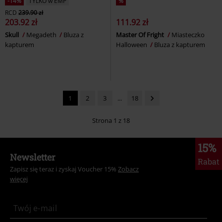
-14%
TYLKO w EMP
%
RCD
239.90 zł
203.92 zł
111.92 zł
Skull
Megadeth
Bluza z
Master Of Fright
Miasteczko
kapturem
Halloween
Bluza z kapturem
1
2
3
...
18
Strona 1 z 18
15%
Newsletter
Rabat
Zapisz się teraz i zyskaj Voucher 15%
Zobacz
więcej