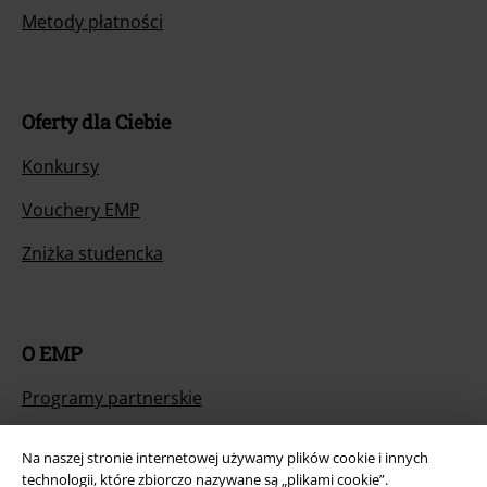
Metody płatności
Oferty dla Ciebie
Konkursy
Vouchery EMP
Zniżka studencka
O EMP
Programy partnerskie
Zrównoważony rózwój
Na naszej stronie internetowej używamy plików cookie i innych
technologii, które zbiorczo nazywane są „plikami cookie”.