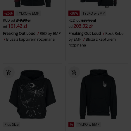
-26%
TYLKO w EMP
-38%
TYLKO w EMP
RCD
od
219.90 zł
RCD
od
329.90 zł
161.42 zł
203.92 zł
od
od
Freaking Out Loud
RED by EMP
Freaking Out Loud
Rock Rebel
Bluza z kapturem rozpinana
by EMP
Bluza z kapturem
rozpinana
Plus Size
%
TYLKO w EMP