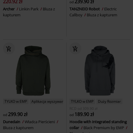
220.92 zł
239.90 zł
od
Archer
Linkin Park
Bluza z
TANZNEID Robot
Electric
kapturem
Callboy
Bluza z kapturem
TYLKO w EMP
Aplikacja wyszywana
TYLKO w EMP
Duży Rozmiar
RCD
od
309.90 zł
299.90 zł
189.90 zł
od
od
Dunedain
Władca Pierścieni
Hoodie with integrated standing
Bluza z kapturem
collar
Black Premium by EMP