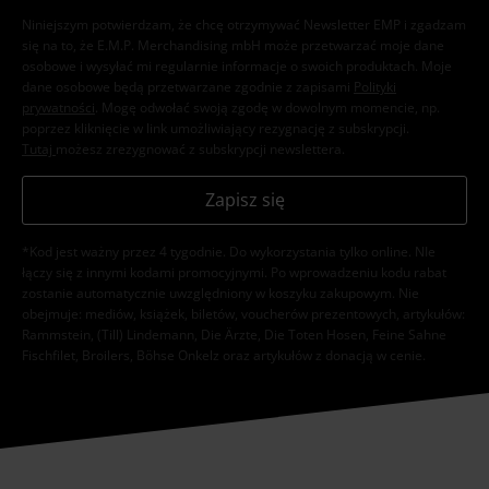
Niniejszym potwierdzam, że chcę otrzymywać Newsletter EMP i zgadzam
się na to, że E.M.P. Merchandising mbH może przetwarzać moje dane
osobowe i wysyłać mi regularnie informacje o swoich produktach. Moje
dane osobowe będą przetwarzane zgodnie z zapisami
Polityki
prywatności
. Mogę odwołać swoją zgodę w dowolnym momencie, np.
poprzez kliknięcie w link umożliwiający rezygnację z subskrypcji.
Tutaj
możesz zrezygnować z subskrypcji newslettera.
Zapisz się
*Kod jest ważny przez 4 tygodnie. Do wykorzystania tylko online. NIe
łączy się z innymi kodami promocyjnymi. Po wprowadzeniu kodu rabat
zostanie automatycznie uwzględniony w koszyku zakupowym. Nie
obejmuje: mediów, książek, biletów, voucherów prezentowych, artykułów:
Rammstein, (Till) Lindemann, Die Ärzte, Die Toten Hosen, Feine Sahne
Fischfilet, Broilers, Böhse Onkelz oraz artykułów z donacją w cenie.