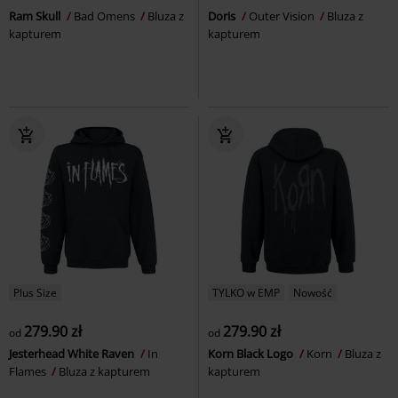
Ram Skull
Bad Omens
Bluza z
Doris
Outer Vision
Bluza z
kapturem
kapturem
Plus Size
TYLKO w EMP
Nowość
279.90 zł
279.90 zł
od
od
Jesterhead White Raven
In
Korn Black Logo
Korn
Bluza z
Flames
Bluza z kapturem
kapturem