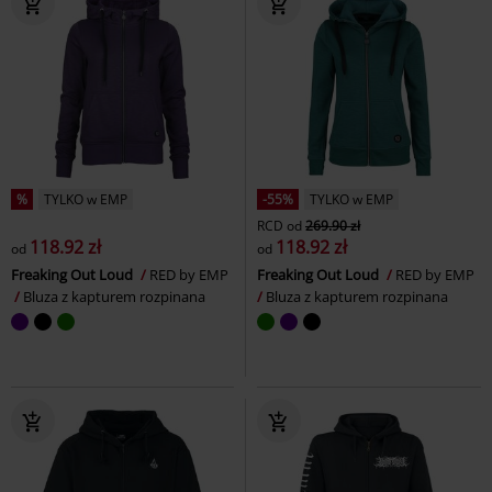
%
TYLKO w EMP
-55%
TYLKO w EMP
RCD
od
269.90 zł
118.92 zł
118.92 zł
od
od
Freaking Out Loud
RED by EMP
Freaking Out Loud
RED by EMP
Bluza z kapturem rozpinana
Bluza z kapturem rozpinana