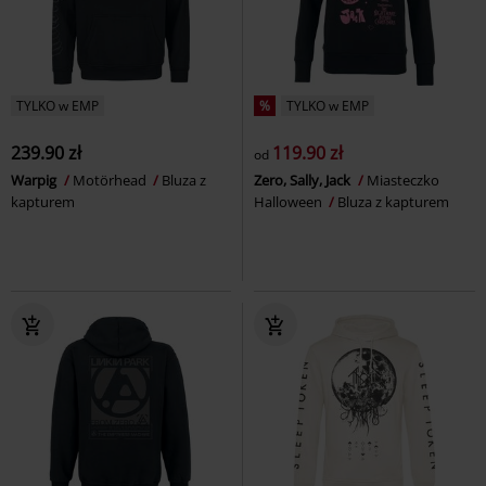
TYLKO w EMP
%
TYLKO w EMP
239.90 zł
119.90 zł
od
Warpig
Motörhead
Bluza z
Zero, Sally, Jack
Miasteczko
kapturem
Halloween
Bluza z kapturem