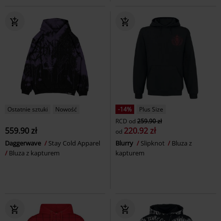
Ostatnie sztuki
Nowość
-14%
Plus Size
RCD
od
259.90 zł
559.90 zł
220.92 zł
od
Daggerwave
Stay Cold Apparel
Blurry
Slipknot
Bluza z
Bluza z kapturem
kapturem