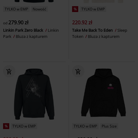
TYLKO w EMP
Nowość
%
TYLKO w EMP
279.90 zł
220.92 zł
od
Linkin Park Zero Black
Linkin
Take Me Back To Eden
Sleep
Park
Bluza z kapturem
Token
Bluza z kapturem
%
TYLKO w EMP
TYLKO w EMP
Plus Size