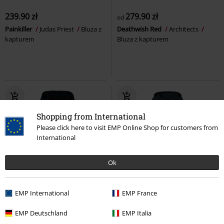
239.90 zł
279.90 zł
od
Painkiller
Judas Priest
Bluza z
Deathwish Red
Architects
kapturem
Bluza z kapturem
Shopping from International
Please click here to visit EMP Online Shop for customers from
International
Ok
TYLKO w EMP
Nowość
Plus Size
EMP International
EMP France
239.90 zł
279.90 zł
od
EMP Deutschland
EMP Italia
Eternal Allure
Gothicana by EMP
Elevator Operator Globe
Electric