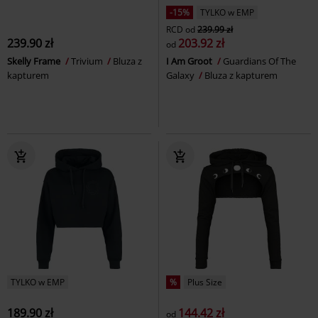
-15%
TYLKO w EMP
RCD
od
239.99 zł
239.90 zł
203.92 zł
od
Skelly Frame
Trivium
Bluza z
I Am Groot
Guardians Of The
kapturem
Galaxy
Bluza z kapturem
TYLKO w EMP
%
Plus Size
189.90 zł
144.42 zł
od