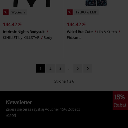
%
Wycięcia
%
TYLKO w EMP
144.42 zł
144.42 zł
Intrinsic Nights Bodysuit
Weird But Cute
Lilo & Stitch
KIHILIST by KILLSTAR
Body
Pidżama
1
2
3
...
6
Strona 1 z 6
15%
Newsletter
Rabat
Zapisz się teraz i zyskaj Voucher 15%
Zobacz
więcej