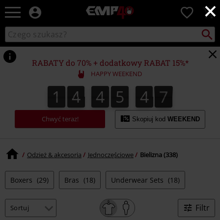
×
EMP
0
-
Merch
Szukaj
Wyszukaj
dla
katalog
Fanów:
Muzyki,
RABATY do 70% + dodatkowy RABAT 15%*
Filmów,
HAPPY WEEKEND
Seriali
i
1
4
4
5
4
6
5
1
4
4
5
4
5
4
4
7
6
Gier
-
Moda
Chwyć teraz!
Skopiuj kod
WEEKEND
Alternatywna.
Odzież & akcesoria
Jednoczęściowe
Bielizna (338)
Boxers
(29)
Bras
(18)
Underwear Sets
(18)
Filtr