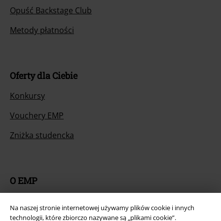
Opuść Backstage Club
Metody płatności
Oferty dla Ciebie
Konkursy
Vouchery EMP
Zniżka studencka
O EMP
Programy partnerskie
Na naszej stronie internetowej używamy plików cookie i innych
technologii, które zbiorczo nazywane są „plikami cookie”.
Zrównoważony rózwój