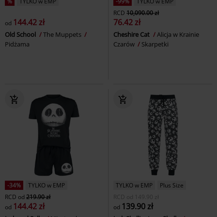
%
TYLKO w EMP
-99%
TYLKO w EMP
RCD
10,090.00 zł
144.42 zł
76.42 zł
od
Old School
The Muppets
Cheshire Cat
Alicja w Krainie
Pidżama
Czarów
Skarpetki
-34%
TYLKO w EMP
TYLKO w EMP
Plus Size
RCD
od
219.90 zł
RCD
od
149.90 zł
144.42 zł
139.90 zł
od
od