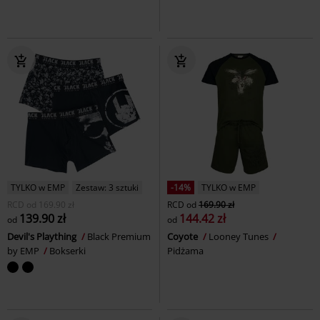
TYLKO w EMP
Zestaw: 3 sztuki
-14%
TYLKO w EMP
RCD
od
169.90 zł
RCD
od
169.90 zł
139.90 zł
144.42 zł
od
od
Devil's Plaything
Black Premium
Coyote
Looney Tunes
by EMP
Bokserki
Pidżama