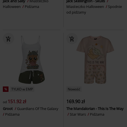
Jack and Sally
Miasteczko
Jack Skellington - Skulls
Halloween
Pidżama
Miasteczko Halloween
Spodnie
od pidżamy
%
TYLKO w EMP
Nowość
151.92 zł
169.90 zł
od
Groot
Guardians Of The Galaxy
The Mandalorian - This Is The Way
Pidżama
Star Wars
Pidżama