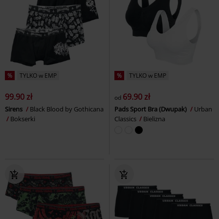
%
TYLKO w EMP
%
TYLKO w EMP
99.90 zł
69.90 zł
od
Sirens
Black Blood by Gothicana
Pads Sport Bra (Dwupak)
Urban
Bokserki
Classics
Bielizna