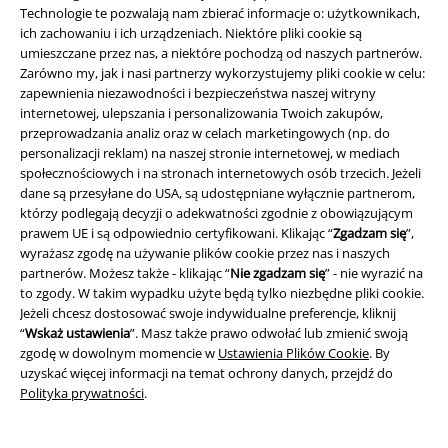
Technologie te pozwalają nam zbierać informacje o: użytkownikach,
ich zachowaniu i ich urządzeniach. Niektóre pliki cookie są
umieszczane przez nas, a niektóre pochodzą od naszych partnerów.
Zarówno my, jak i nasi partnerzy wykorzystujemy pliki cookie w celu:
zapewnienia niezawodności i bezpieczeństwa naszej witryny
internetowej, ulepszania i personalizowania Twoich zakupów,
przeprowadzania analiz oraz w celach marketingowych (np. do
personalizacji reklam) na naszej stronie internetowej, w mediach
społecznościowych i na stronach internetowych osób trzecich. Jeżeli
dane są przesyłane do USA, są udostępniane wyłącznie partnerom,
Społeczność
którzy podlegają decyzji o adekwatności zgodnie z obowiązującym
prawem UE i są odpowiednio certyfikowani. Klikając “
Zgadzam się
”,
wyrażasz zgodę na używanie plików cookie przez nas i naszych
partnerów. Możesz także - klikając “
Nie zgadzam się
” - nie wyrazić na
to zgody. W takim wypadku użyte będą tylko niezbędne pliki cookie.
Jeżeli chcesz dostosować swoje indywidualne preferencje, kliknij
“
Wskaż ustawienia
”. Masz także prawo odwołać lub zmienić swoją
zgodę w dowolnym momencie w
Ustawienia Plików Cookie
. By
uzyskać więcej informacji na temat ochrony danych, przejdź do
Polityka prywatności
.
Metody płatności