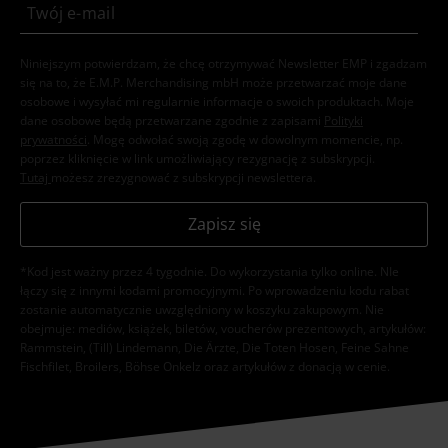
Niniejszym potwierdzam, że chcę otrzymywać Newsletter EMP i zgadzam
się na to, że E.M.P. Merchandising mbH może przetwarzać moje dane
osobowe i wysyłać mi regularnie informacje o swoich produktach. Moje
dane osobowe będą przetwarzane zgodnie z zapisami
Polityki
prywatności
. Mogę odwołać swoją zgodę w dowolnym momencie, np.
poprzez kliknięcie w link umożliwiający rezygnację z subskrypcji.
Tutaj
możesz zrezygnować z subskrypcji newslettera.
Zapisz się
*Kod jest ważny przez 4 tygodnie. Do wykorzystania tylko online. NIe
łączy się z innymi kodami promocyjnymi. Po wprowadzeniu kodu rabat
zostanie automatycznie uwzględniony w koszyku zakupowym. Nie
obejmuje: mediów, książek, biletów, voucherów prezentowych, artykułów:
Rammstein, (Till) Lindemann, Die Ärzte, Die Toten Hosen, Feine Sahne
Fischfilet, Broilers, Böhse Onkelz oraz artykułów z donacją w cenie.