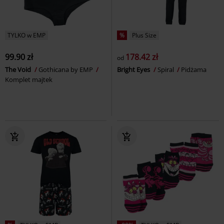
TYLKO w EMP
%
Plus Size
99.90 zł
178.42 zł
od
The Void
Gothicana by EMP
Bright Eyes
Spiral
Pidżama
Komplet majtek