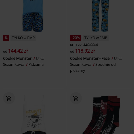
%
TYLKO w EMP
-20%
TYLKO w EMP
RCD
od
149.90 zł
144.42 zł
118.92 zł
od
od
Cookie Monster
Ulica
Cookie Monster - Face
Ulica
Sezamkowa
Pidżama
Sezamkowa
Spodnie od
pidżamy