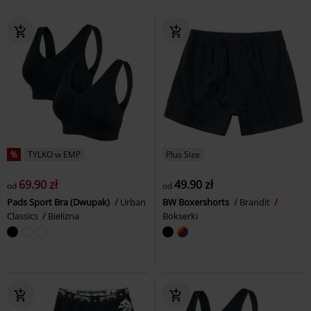
%
TYLKO w EMP
Plus Size
69.90 zł
49.90 zł
od
od
Pads Sport Bra (Dwupak)
Urban
BW Boxershorts
Brandit
Classics
Bielizna
Bokserki