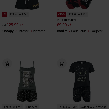
%
TYLKO w EMP
-36%
TYLKO w EMP
RCD
109.90 zł
129.90 zł
69.90 zł
od
Snoopy
Fistaszki
Pidżama
Bonfire
Dark Souls
Skarpetki
TYLKO w EMP
Plus Size
TYLKO w EMP
Świeci W Ciemności