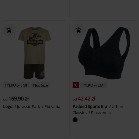
TYLKO w EMP
Plus Size
%
TYLKO w EMP
169.90 zł
42.42 zł
od
od
Logo
Jurassic Park
Pidżama
Padded Sports Bra
Urban
Classics
Biustonosz