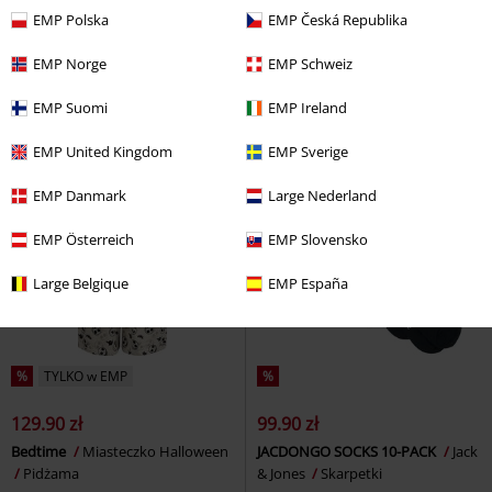
EMP Polska
EMP Česká Republika
EMP Norge
EMP Schweiz
EMP Suomi
EMP Ireland
EMP United Kingdom
EMP Sverige
EMP Danmark
Large Nederland
EMP Österreich
EMP Slovensko
Large Belgique
EMP España
%
TYLKO w EMP
%
129.90 zł
99.90 zł
Bedtime
Miasteczko Halloween
JACDONGO SOCKS 10-PACK
Jack
Pidżama
& Jones
Skarpetki