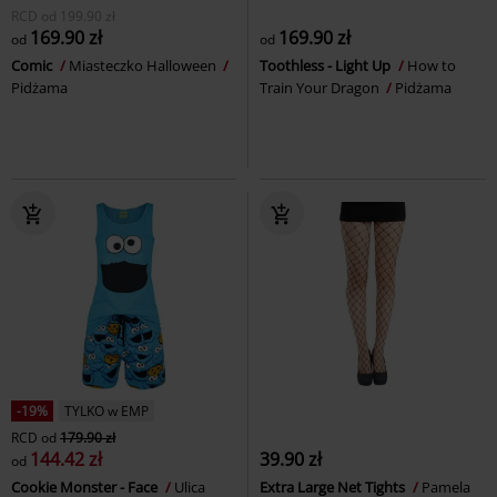
RCD
od
199.90 zł
169.90 zł
169.90 zł
od
od
Comic
Miasteczko Halloween
Toothless - Light Up
How to
Pidżama
Train Your Dragon
Pidżama
-19%
TYLKO w EMP
RCD
od
179.90 zł
144.42 zł
39.90 zł
od
Cookie Monster - Face
Ulica
Extra Large Net Tights
Pamela