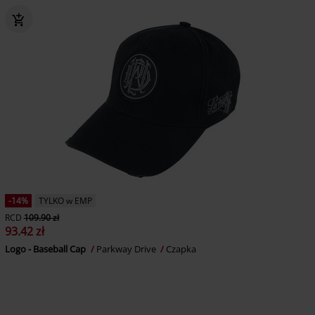
-14%
TYLKO w EMP
RCD
109.90 zł
93.42 zł
Logo - Baseball Cap
Parkway Drive
Czapka