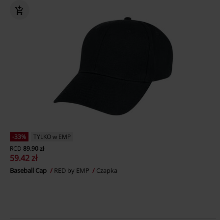
-33%
TYLKO w EMP
RCD
89.90 zł
59.42 zł
Baseball Cap
RED by EMP
Czapka