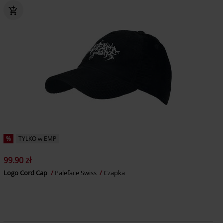
%
TYLKO w EMP
99.90 zł
Logo Cord Cap
Paleface Swiss
Czapka