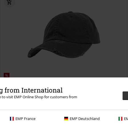
%
79.90 zł
 from International
Low Profile Destroyed Cap
Flexfit
Czapka
re to visit EMP Online Shop for customers from
EMP France
EMP Deutschland
EM