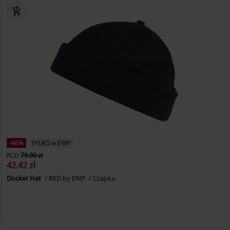
-46%
TYLKO w EMP
RCD
79.90 zł
42.42 zł
Docker Hat
RED by EMP
Czapka