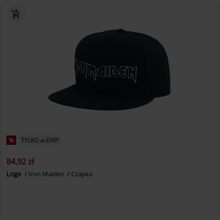
%
TYLKO w EMP
84.92 zł
Logo
Iron Maiden
Czapka