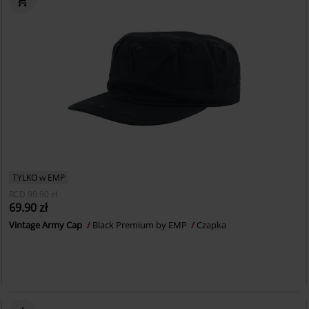
TYLKO w EMP
RCD
99.90 zł
69.90 zł
Vintage Army Cap
Black Premium by EMP
Czapka