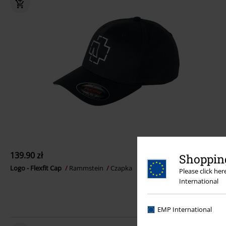
139.90 zł
Shopping
Logo - Flexfit Cap
Rammstein
Czapka
Please click he
International
EMP International