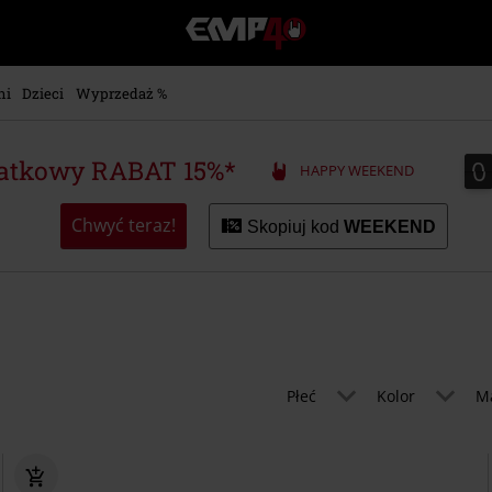
EMP
-
Merch
dla
ni
Dzieci
Wyprzedaż %
Fanów:
Muzyki,
Filmów,
0
0
atkowy RABAT 15%*
HAPPY WEEKEND
Seriali
i
Gier
Chwyć teraz!
Skopiuj kod
WEEKEND
-
Moda
Alternatywna.
Płeć
Kolor
M