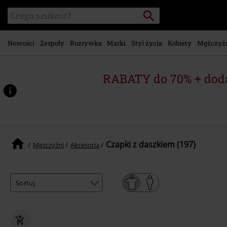
Przejdź do
Szukaj
Wyszukaj
głównej
katalog
zawartości
Nowości
Zespoły
Rozrywka
Marki
Styl życia
Kobiety
Mężczyź
RABATY do 70% + dod
Czapki z daszkiem (197)
Mężczyźni
Akcesoria