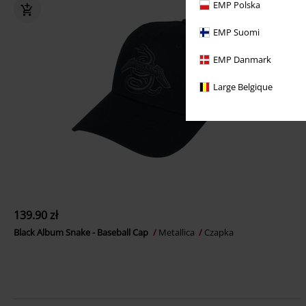
EMP Polska
EMP Suomi
EMP Danmark
Large Belgique
139.90 zł
Black Album Snake - Baseball Cap
Metallica
Czapka