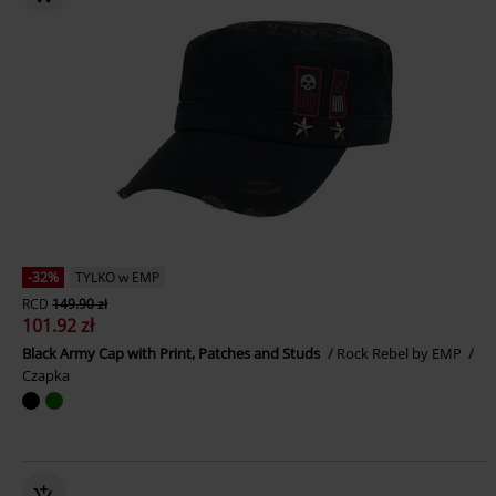
-32%
TYLKO w EMP
RCD
149.90 zł
101.92 zł
Black Army Cap with Print, Patches and Studs
Rock Rebel by EMP
Czapka