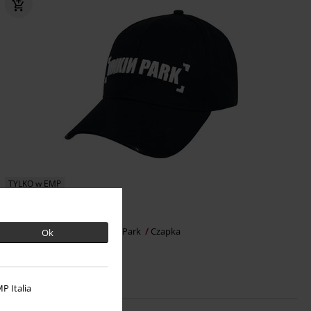
TYLKO w EMP
129.90 zł
Logo - Baseball Cap
Linkin Park
Czapka
Ok
P Italia