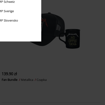
P Schweiz
P Sverige
P Slovensko
139.90 zł
Fan Bundle
Metallica
Czapka