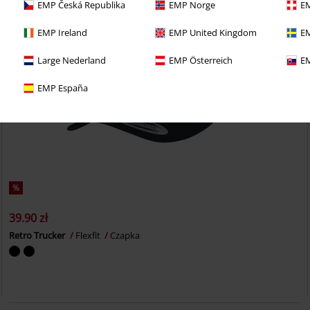
EMP Česká Republika
EMP Norge
EM
EMP Ireland
EMP United Kingdom
EM
Large Nederland
EMP Österreich
EM
EMP España
%
39.90 zł
Retro Trucker
Flexfit
Czapka