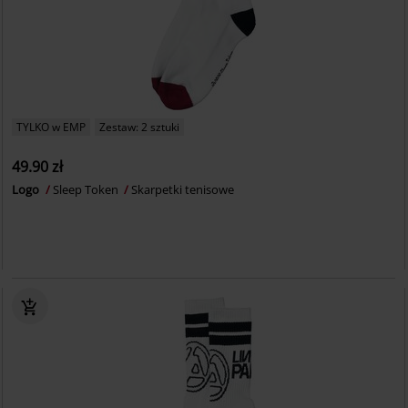
TYLKO w EMP
Zestaw: 2 sztuki
49.90 zł
Logo
Sleep Token
Skarpetki tenisowe