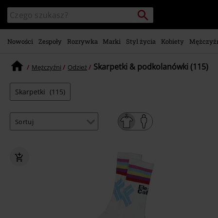
Przejdź do
Szukaj
Wyszukaj
głównej
katalog
zawartości
Nowości
Zespoły
Rozrywka
Marki
Styl życia
Kobiety
Mężczyź
Skarpetki & podkolanówki (115)
Mężczyźni
Odzież
Skarpetki
(115)