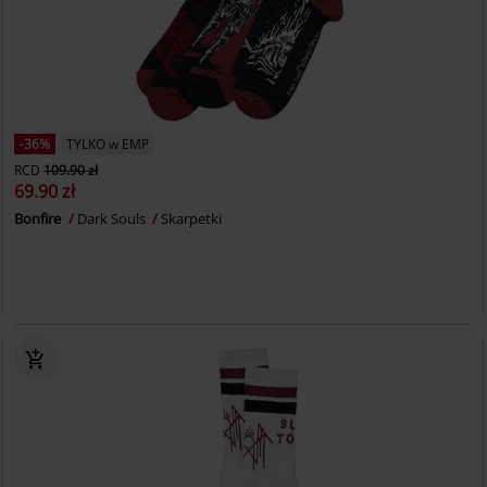
-36%
TYLKO w EMP
RCD
109.90 zł
69.90 zł
Bonfire
Dark Souls
Skarpetki