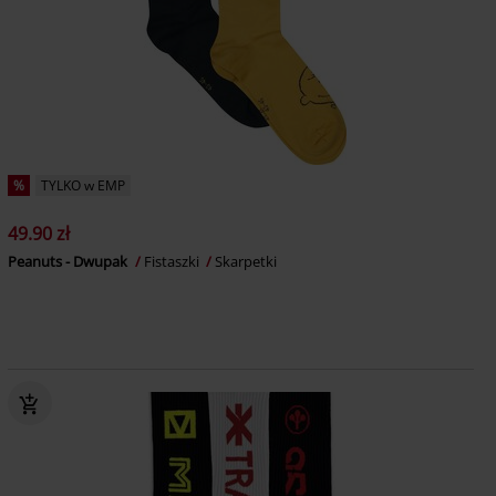
%
TYLKO w EMP
49.90 zł
Peanuts - Dwupak
Fistaszki
Skarpetki