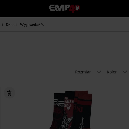
EMP
-
Merch
dla
ni
Dzieci
Wyprzedaż %
Fanów:
Muzyki,
Filmów,
Seriali
i
Gier
-
Moda
Rozmiar
Kolor
Alternatywna.