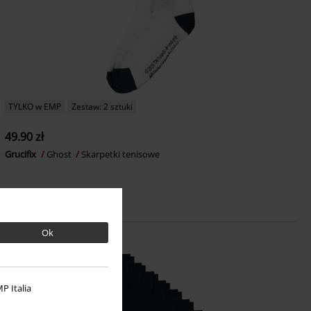
TYLKO w EMP
Zestaw: 2 sztuki
49.90 zł
Grucifix
Ghost
Skarpetki tenisowe
Ok
P Italia