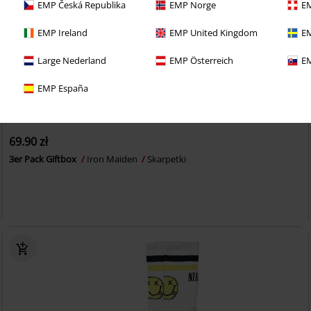
EMP Česká Republika
EMP Norge
EM
EMP Ireland
EMP United Kingdom
EM
Large Nederland
EMP Österreich
EM
EMP España
69.90 zł
3er Pack Giftbox
Iron Maiden
Skarpetki