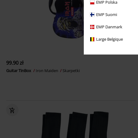
EMP Polska
EMP Suomi
EMP Danmark
Large Belgique
99.90 zł
Guitar TinBox
Iron Maiden
Skarpetki