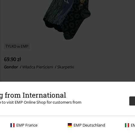
TYLKO w EMP
69.90 zł
Gondor
Władca Pierścieni
Skarpetki
 from International
re to visit EMP Online Shop for customers from
EMP France
EMP Deutschland
EM