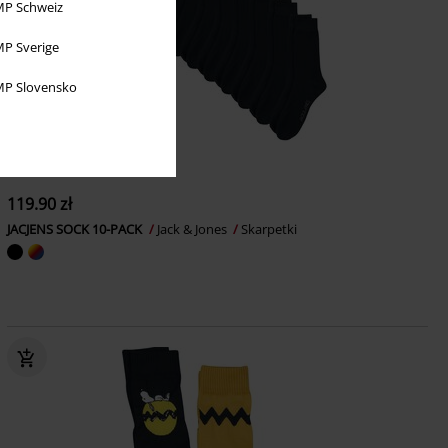
P Schweiz
P Sverige
P Slovensko
119.90 zł
JACJENS SOCK 10-PACK
Jack & Jones
Skarpetki