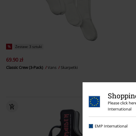
%
Zestaw: 3 sztuki
69.90 zł
Classic Crew (3-Pack)
Vans
Skarpetki
Shopping
Please click he
International
EMP International