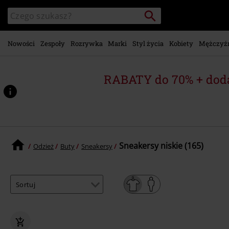
Przejdź do
Szukaj
Wyszukaj
głównej
katalog
zawartości
Nowości
Zespoły
Rozrywka
Marki
Styl życia
Kobiety
Mężczyź
RABATY do 70% + dod
Sneakersy niskie (165)
Odzież
Buty
Sneakersy