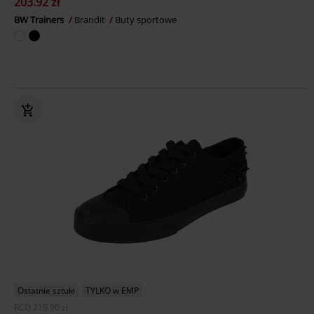
203.92 zł
BW Trainers
Brandit
Buty sportowe
Ostatnie sztuki
TYLKO w EMP
RCD
219.90 zł