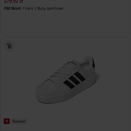
279.92 zł
Old Skool
Vans
Buty sportowe
%
Nowość