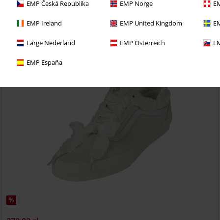
EMP Česká Republika
EMP Norge
EM
e 30-dniowy okres próbny BACKSTAGE CLUB
EMP Ireland
EMP United Kingdom
EM
Large Nederland
EMP Österreich
EM
EMP España
%