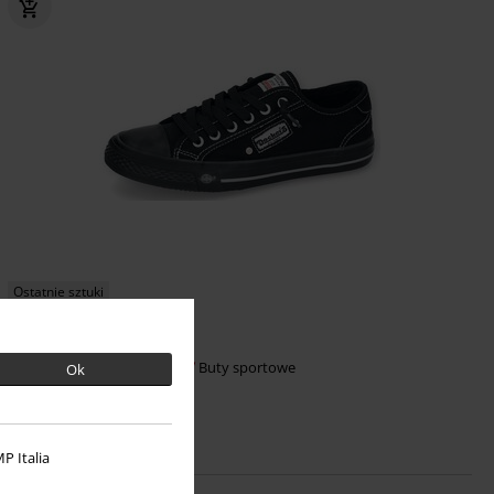
Ostatnie sztuki
239.90 zł
Sneaker
Dockers by Gerli
Buty sportowe
Ok
P Italia