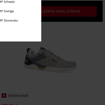
P Schweiz
Rozpocznij bezpłatny okres próbny!
P Sverige
P Slovensko
%
Ostatnie sztuki