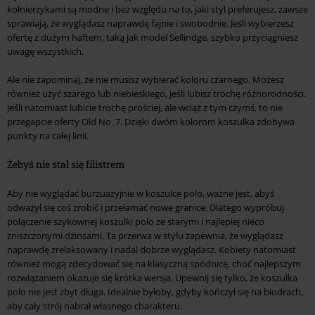
kołnierzykami są modne i bez względu na to, jaki styl preferujesz, zawsze
sprawiają, że wyglądasz naprawdę fajnie i swobodnie. Jeśli wybierzesz
ofertę z dużym haftem, taką jak model Sellindge, szybko przyciągniesz
uwagę wszystkich.
Ale nie zapominaj, że nie musisz wybierać koloru czarnego. Możesz
również użyć szarego lub niebieskiego, jeśli lubisz trochę różnorodności.
Jeśli natomiast lubicie trochę prościej, ale wciąż z tym czymś, to nie
przegapcie oferty Old No. 7. Dzięki dwóm kolorom koszulka zdobywa
punkty na całej linii.
Żebyś nie stał się filistrem
Aby nie wyglądać burżuazyjnie w koszulce polo, ważne jest, abyś
odważył się coś zrobić i przełamać nowe granice. Dlatego wypróbuj
połączenie szykownej koszulki polo ze starymi i najlepiej nieco
zniszczonymi dżinsami. Ta przerwa w stylu zapewnia, że wyglądasz
naprawdę zrelaksowany i nadal dobrze wyglądasz. Kobiety natomiast
również mogą zdecydować się na klasyczną spódnicę, choć najlepszym
rozwiązaniem okazuje się krótka wersja. Upewnij się tylko, że koszulka
polo nie jest zbyt długa. Idealnie byłoby, gdyby kończył się na biodrach,
aby cały strój nabrał własnego charakteru.