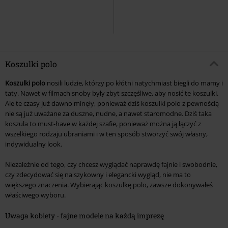
Koszulki polo
Koszulki polo
nosili ludzie, którzy po kłótni natychmiast biegli do mamy i
taty. Nawet w filmach snoby były zbyt szczęśliwe, aby nosić te koszulki.
Ale te czasy już dawno minęły, ponieważ dziś koszulki polo z pewnością
nie są już uważane za duszne, nudne, a nawet staromodne. Dziś taka
koszula to must-have w każdej szafie, ponieważ można ją łączyć z
wszelkiego rodzaju ubraniami i w ten sposób stworzyć swój własny,
indywidualny look.
Niezależnie od tego, czy chcesz wyglądać naprawdę fajnie i swobodnie,
czy zdecydować się na szykowny i elegancki wygląd, nie ma to
większego znaczenia. Wybierając koszulkę polo, zawsze dokonywałeś
właściwego wyboru.
Uwaga kobiety - fajne modele na każdą imprezę