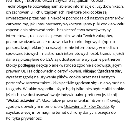
technologii, które zbiorczo nazywane są „plikami cookie”.
Technologie te pozwalają nam zbierać informacje o: użytkownikach,
ich zachowaniu i ich urządzeniach. Niektóre pliki cookie są
umieszczane przez nas, a niektóre pochodzą od naszych partnerów.
Zarówno my, jak i nasi partnerzy wykorzystujemy pliki cookie w celu:
zapewnienia niezawodności i bezpieczeństwa naszej witryny
internetowej, ulepszania i personalizowania Twoich zakupów,
przeprowadzania analiz oraz w celach marketingowych (np. do
Informacje prawne
personalizacji reklam) na naszej stronie internetowej, w mediach
społecznościowych i na stronach internetowych osób trzecich. Jeżeli
Regulamin
dane są przesyłane do USA, są udostępniane wyłącznie partnerom,
którzy podlegają decyzji o adekwatności zgodnie z obowiązującym
Dane firmy
prawem UE i są odpowiednio certyfikowani. Klikając “
Zgadzam się
”,
wyrażasz zgodę na używanie plików cookie przez nas i naszych
partnerów. Możesz także - klikając “
Nie zgadzam się
” - nie wyrazić na
Polityka prywatności
to zgody. W takim wypadku użyte będą tylko niezbędne pliki cookie.
Jeżeli chcesz dostosować swoje indywidualne preferencje, kliknij
Unieszkodliwianie odpadów i ochrona środowiska
“
Wskaż ustawienia
”. Masz także prawo odwołać lub zmienić swoją
zgodę w dowolnym momencie w
Ustawienia Plików Cookie
. By
Deklaracja Zgodności
uzyskać więcej informacji na temat ochrony danych, przejdź do
Polityka prywatności
.
Informacje dotyczące dostępności