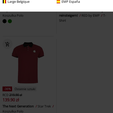
Large Belgique
EMP España
69.90 zł
99.90 zł
od
Piqué Polo T-shirt
Brandit
Lass mich! Ich muss mich da jetzt
Koszulka Polo
reinsteigern!
RED by EMP
T-
Shirt
-36%
Ostatnie sztuki
RCD
219.90 zł
139.90 zł
The Next Generation
Star Trek
Koszulka Polo