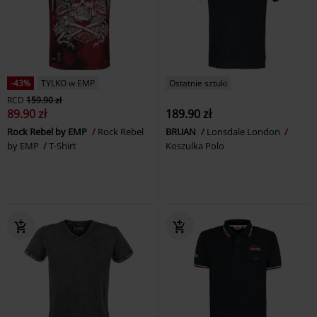
-43%
TYLKO w EMP
Ostatnie sztuki
RCD
159.90 zł
89.90 zł
189.90 zł
Rock Rebel by EMP
Rock Rebel
BRUAN
Lonsdale London
by EMP
T-Shirt
Koszulka Polo