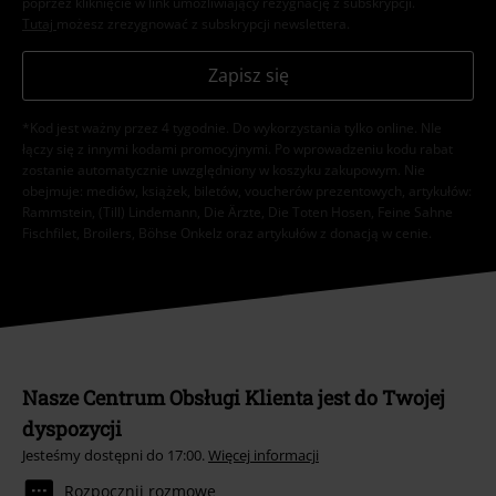
poprzez kliknięcie w link umożliwiający rezygnację z subskrypcji.
Tutaj
możesz zrezygnować z subskrypcji newslettera.
Zapisz się
*Kod jest ważny przez 4 tygodnie. Do wykorzystania tylko online. NIe
łączy się z innymi kodami promocyjnymi. Po wprowadzeniu kodu rabat
zostanie automatycznie uwzględniony w koszyku zakupowym. Nie
obejmuje: mediów, książek, biletów, voucherów prezentowych, artykułów:
Rammstein, (Till) Lindemann, Die Ärzte, Die Toten Hosen, Feine Sahne
Fischfilet, Broilers, Böhse Onkelz oraz artykułów z donacją w cenie.
Nasze Centrum Obsługi Klienta jest do Twojej
dyspozycji
Jesteśmy dostępni do 17:00.
Więcej informacji
Rozpocznij rozmowę