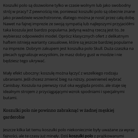
Koszulki polo są dozwolone tylko w czasie wolnym lub jako swobodny
strój w pracy? Z pewnością nie, ponieważ koszulki polo są obecnie znane
jako prawdziwie wszechstronne, dlatego można je nosić przez całą dobę.
Nawet na fajnej imprezie ze swoją sympatią lub najlepszymi przyjaciółmi
taka koszula jest bardzo popularna. Jedyną ważną rzeczą jest to, że
wybierasz odpowiedni model. Oprócz klasycznych ofert z delikatnym
haftem istnieją warianty casualowe, które są jeszcze bardziej popularne
na imprezie. Dobrym zakupem jest koszulka polo Skull. Duża czaszka na
plecach sygnalizuje wszystkim, że masz dobry gust w modzie i nie
będziesz tego ukrywać.
Mały efekt uboczny: koszulę można łączyć z wszelkiego rodzaju
ubraniami. Jeśli chcesz zmienić bieg na niższy, powinieneś wybrać
Canisbay. Koszula na pierwszy rzut oka wygląda prosto, ale staje się
idealnym strojem z przyciągającymi wzrok spodniami i specjalnymi
butami.
Koszulki polo nie powinno zabraknąć w żadnej męskiej
garderobie
Jeszcze kilka lat temu koszulki polo niekoniecznie były uważane za wyraz
fajności, ale te czasy już minęły. Dziś
koszulki polo
z prążkowanymi