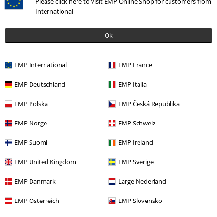
Please click here to visit EMP Online Shop for customers from
International
Ostatnie sztuki
Naszywki
Ostatnie sztuki
Naszywki
Ok
239.90 zł
239.90 zł
Classic Tipped
Atticus
Classic Polo
Atticus
Koszulka
Koszulka Polo
Polo
EMP International
EMP France
EMP Deutschland
EMP Italia
EMP Polska
EMP Česká Republika
EMP Norge
EMP Schweiz
EMP Suomi
EMP Ireland
EMP United Kingdom
EMP Sverige
EMP Danmark
Large Nederland
EMP Österreich
EMP Slovensko
%
Ostatnie sztuki
Ostatnie sztuki
TYLKO w EMP
RCD
139.90 zł