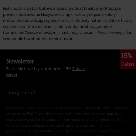
Jeśli chodzi o wybór butów, możesz być dość kreatywny. Mężczyźni
powinni postawić na klasyczne trampki, w których jasne kolory
doskonale sprawdzają się jako kontrast. Kobiety natomiast latem bawią
się sandałami lub sandałami, a zimą botkami lub wygodnymi
trampkami. Zawsze obowiązuje następująca zasada: Powinien wyglądać
swobodnie i swobodnie, ale nie duszno.
15%
Newsletter
Rabat
Zapisz się teraz i zyskaj Voucher 15%
Zobacz
więcej
Niniejszym potwierdzam, że chcę otrzymywać Newsletter EMP i zgadzam
się na to, że E.M.P. Merchandising mbH może przetwarzać moje dane
osobowe i wysyłać mi regularnie informacje o swoich produktach. Moje
dane osobowe będą przetwarzane zgodnie z zapisami
Polityki
prywatności
. Mogę odwołać swoją zgodę w dowolnym momencie, np.