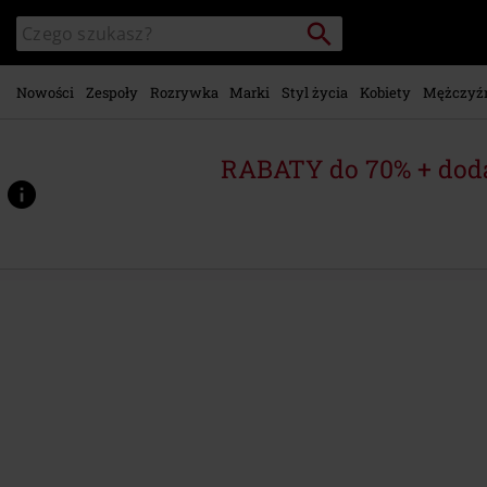
Przejdź do
Szukaj
Wyszukaj
głównej
katalog
zawartości
Nowości
Zespoły
Rozrywka
Marki
Styl życia
Kobiety
Mężczyź
RABATY do 70% + dod
https://www.emp-
shop.pl/p/ac%2Fdc-
ring/581529.html