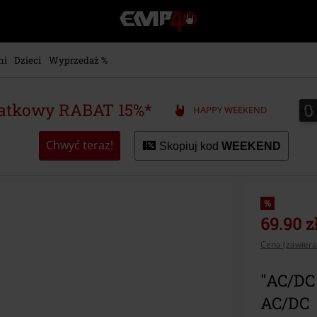
EMP
-
Merch
dla
ni
Dzieci
Wyprzedaż %
Fanów:
Muzyki,
Filmów,
0
0
atkowy RABAT 15%*
HAPPY WEEKEND
Seriali
i
Gier
Chwyć teraz!
Skopiuj kod
WEEKEND
-
Moda
Alternatywna.
%
69.90 z
Cena (zawiera
"AC/DC 
AC/DC