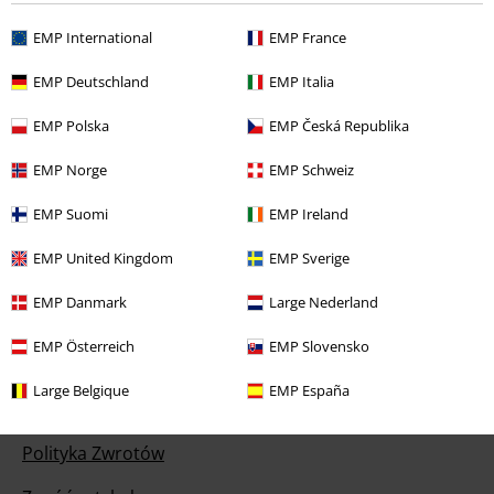
Fischfilet, Broilers, Böhse Onkelz oraz artykułów z donacją w cenie.
EMP International
EMP France
EMP Deutschland
EMP Italia
EMP Polska
EMP Česká Republika
Nasze Centrum Obsługi Klienta jest do Twojej
EMP Norge
EMP Schweiz
dyspozycji
EMP Suomi
EMP Ireland
Jesteśmy dostępni do 17:00.
Więcej informacji
Rozpocznij rozmowę
EMP United Kingdom
EMP Sverige
EMP Danmark
Large Nederland
EMP Österreich
EMP Slovensko
Obsługa Klienta
Large Belgique
EMP España
FAQ
Polityka Zwrotów