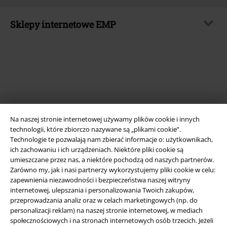
Sklepy internetowe EMP
EMP International
EMP France
EMP Deutschland
EMP Italia
EMP Polska
Na naszej stronie internetowej używamy plików cookie i innych
technologii, które zbiorczo nazywane są „plikami cookie”.
EMP Česká Republika
Technologie te pozwalają nam zbierać informacje o: użytkownikach,
ich zachowaniu i ich urządzeniach. Niektóre pliki cookie są
EMP Norge
umieszczane przez nas, a niektóre pochodzą od naszych partnerów.
Zarówno my, jak i nasi partnerzy wykorzystujemy pliki cookie w celu:
EMP Schweiz
zapewnienia niezawodności i bezpieczeństwa naszej witryny
EMP Suomi
internetowej, ulepszania i personalizowania Twoich zakupów,
przeprowadzania analiz oraz w celach marketingowych (np. do
EMP Ireland
personalizacji reklam) na naszej stronie internetowej, w mediach
społecznościowych i na stronach internetowych osób trzecich. Jeżeli
EMP United Kingdom