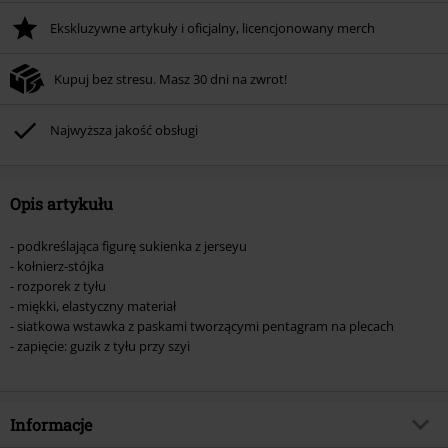
Ekskluzywne artykuły i oficjalny, licencjonowany merch
Kupuj bez stresu. Masz 30 dni na zwrot!
Najwyższa jakość obsługi
Opis artykułu
- podkreślająca figurę sukienka z jerseyu
- kołnierz-stójka
- rozporek z tyłu
- miękki, elastyczny materiał
- siatkowa wstawka z paskami tworzącymi pentagram na plecach
- zapięcie: guzik z tyłu przy szyi
Informacje