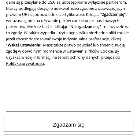
dane są przesyłane do USA, są udostępniane wyłącznie partnerom,
którzy podlegają decyzji o adekwatności zgodnie z obowiązującym
EMP Sverige
prawem UE i są odpowiednio certyfikowani. Klikając “
Zgadzam się
”,
EMP Danmark
wyrażasz zgodę na używanie plików cookie przez nas i naszych
partnerów. Możesz także - klikając “
Nie zgadzam się
” - nie wyrazić na
Large Nederland
to zgody. W takim wypadku użyte będą tylko niezbędne pliki cookie.
Jeżeli chcesz dostosować swoje indywidualne preferencje, kliknij
EMP Österreich
“
Wskaż ustawienia
”. Masz także prawo odwołać lub zmienić swoją
zgodę w dowolnym momencie w
Ustawienia Plików Cookie
. By
EMP Slovensko
uzyskać więcej informacji na temat ochrony danych, przejdź do
Large Belgique
Polityka prywatności
.
EMP España
Zgadzam się