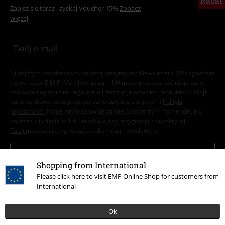
Rabat
Zapisz się teraz i zyskaj Voucher 15%
Zobacz
więcej
Niniejszym potwierdzam, że chcę otrzymywać Newsletter EMP i zgadzam
się na to, że E.M.P. Merchandising mbH może przetwarzać moje dane
osobowe i wysyłać mi regularnie informacje o swoich produktach. Moje
dane osobowe będą przetwarzane zgodnie z zapisami
Polityki
prywatności
. Mogę odwołać swoją zgodę w dowolnym momencie, np.
poprzez kliknięcie w link umożliwiający rezygnację z subskrypcji.
Tutaj
możesz zrezygnować z subskrypcji newslettera.
Zapisz się
Shopping from International
Please click here to visit EMP Online Shop for customers from
*Kod jest ważny przez 4 tygodnie. Do wykorzystania tylko online. NIe
International
łączy się z innymi kodami promocyjnymi. Po wprowadzeniu kodu rabat
zostanie automatycznie uwzględniony w koszyku zakupowym. Nie
obejmuje: mediów, książek, biletów, voucherów prezentowych, artykułów:
Ok
Rammstein, (Till) Lindemann, Die Ärzte, Die Toten Hosen, Feine Sahne