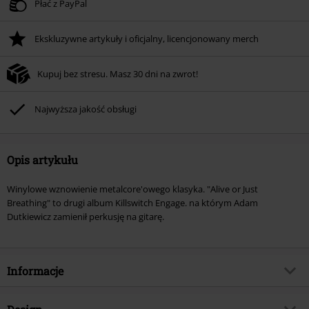
Płać z PayPal
Ekskluzywne artykuły i oficjalny, licencjonowany merch
Kupuj bez stresu. Masz 30 dni na zwrot!
Najwyższa jakość obsługi
Opis artykułu
Winylowe wznowienie metalcore'owego klasyka. "Alive or Just
Breathing" to drugi album Killswitch Engage. na którym Adam
Dutkiewicz zamienił perkusję na gitarę.
Informacje
Numer artykułu
584952