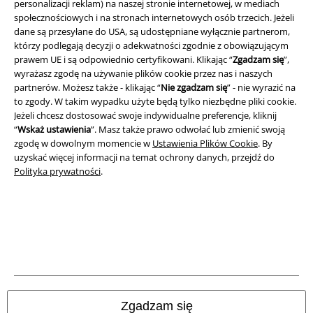
personalizacji reklam) na naszej stronie internetowej, w mediach
społecznościowych i na stronach internetowych osób trzecich. Jeżeli
Regulamin
dane są przesyłane do USA, są udostępniane wyłącznie partnerom,
którzy podlegają decyzji o adekwatności zgodnie z obowiązującym
Dane firmy
prawem UE i są odpowiednio certyfikowani. Klikając “
Zgadzam się
”,
wyrażasz zgodę na używanie plików cookie przez nas i naszych
Polityka prywatności
partnerów. Możesz także - klikając “
Nie zgadzam się
” - nie wyrazić na
to zgody. W takim wypadku użyte będą tylko niezbędne pliki cookie.
Jeżeli chcesz dostosować swoje indywidualne preferencje, kliknij
Unieszkodliwianie odpadów i ochrona środowiska
“
Wskaż ustawienia
”. Masz także prawo odwołać lub zmienić swoją
zgodę w dowolnym momencie w
Ustawienia Plików Cookie
. By
Deklaracja Zgodności
uzyskać więcej informacji na temat ochrony danych, przejdź do
Polityka prywatności
.
Informacje dotyczące dostępności
Ustawienia Plików Cookie
Skorzystaj z prawa do odstąpienia od umowy
Wszystkie ceny zawierają podatek VAT. Nie zawierają
kosztów
wysyłki.
© 1986-2026 E.M.P. Merchandising HGmbH
Zgadzam się