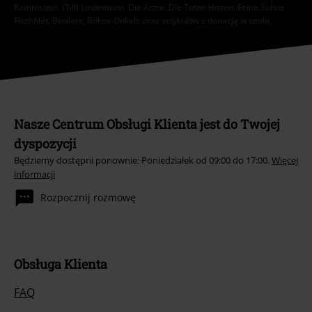
Rammstein, (Till) Lindemann, Die Ärzte, Die Toten Hosen, Feine Sahne
Fischfilet, Broilers, Böhse Onkelz oraz artykułów z donacją w cenie.
Nasze Centrum Obsługi Klienta jest do Twojej
dyspozycji
Będziemy dostępni ponownie: Poniedziałek od 09:00 do 17:00.
Więcej
informacji
Rozpocznij rozmowę
Obsługa Klienta
FAQ