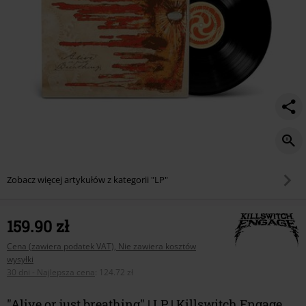
Zobacz więcej artykułów z kategorii "LP"
159.90 zł
Cena (zawiera podatek VAT), Nie zawiera kosztów
wysyłki
30 dni - Najlepsza cena
:
124.72 zł
"Alive or just breathing" | LP | Killswitch Engage