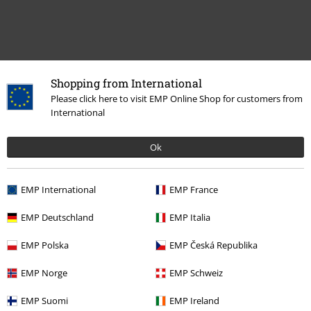
Shopping from International
Please click here to visit EMP Online Shop for customers from
International
Ok
Więcej kategorii. Więcej możliwości.
Zespoły
Top Bands
Killswitch Engage
EMP International
EMP France
Wyprzedaż %
Media
Vinyl
EMP Deutschland
EMP Italia
Zespoły
Media
Winyl
EMP Polska
EMP Česká Republika
Zespoły
Gatunki muzyczne
Core
Metalcore
EMP Norge
EMP Schweiz
EMP Suomi
EMP Ireland