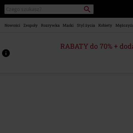
Przejdź do
Szukaj
Wyszukaj
głównej
katalog
zawartości
Nowości
Zespoły
Rozrywka
Marki
Styl życia
Kobiety
Mężczyź
RABATY do 70% + dod
https://www.emp-
shop.pl/p/amplified-
collection-
-
-
black-
star/580919.html