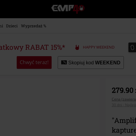
EMP
-
Merch
dla
ni
Dzieci
Wyprzedaż %
Fanów:
Muzyki,
Filmów,
0
0
atkowy RABAT 15%*
HAPPY WEEKEND
Seriali
i
Gier
Chwyć teraz!
Skopiuj kod
WEEKEND
-
Moda
Alternatywna.
279.90 
Cena (zawiera
30 dni - Najle
"Amplif
kapture