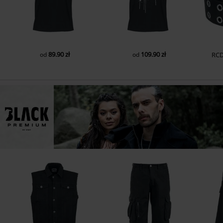
89.90 zł
109.90 zł
od
od
RC