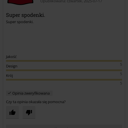
Opublikowana: czwartek, 2025-07-17
Super spodenki.
Super spodenki.
Prześlij komentarz
Jakość
5
Design
5
Krój
5
Opinia zweryfikowana
Czy ta opinia okazała się pomocna?