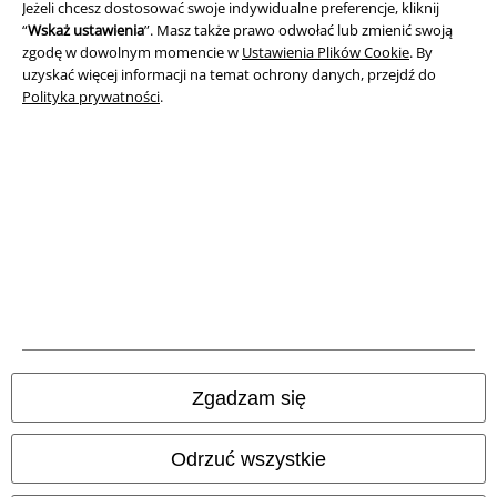
Dane firmy
Jeżeli chcesz dostosować swoje indywidualne preferencje, kliknij
“
Wskaż ustawienia
”. Masz także prawo odwołać lub zmienić swoją
Polityka prywatności
zgodę w dowolnym momencie w
Ustawienia Plików Cookie
. By
uzyskać więcej informacji na temat ochrony danych, przejdź do
Polityka prywatności
.
Unieszkodliwianie odpadów i ochrona środowiska
Deklaracja Zgodności
Informacje dotyczące dostępności
Ustawienia Plików Cookie
Skorzystaj z prawa do odstąpienia od umowy
Wszystkie ceny zawierają podatek VAT. Nie zawierają
kosztów
wysyłki.
Zgadzam się
© 1986-2026 E.M.P. Merchandising HGmbH
Odrzuć wszystkie