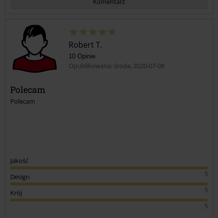
Komentarz
Robert T.
10 Opinie
Opublikowana: środa, 2020-07-08
Polecam
Polecam
Prześlij komentarz
Jakość
5
Design
5
Krój
5