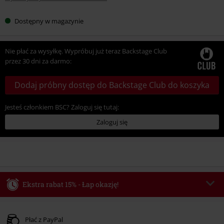
Dostępny w magazynie
Nie płać za wysyłkę. Wypróbuj już teraz Backstage Club
przez 30 dni za darmo:
Dodaj próbny dostęp do Backstage Club do koszyka
Jesteś członkiem BSC? Zaloguj się tutaj:
Zaloguj się
Ekstra rabat 15% - Łap okazję!
Kod vouchera
WEEKEND
Skopiuj kod
Obowiązuje do 2026-08-09
Płać z PayPal