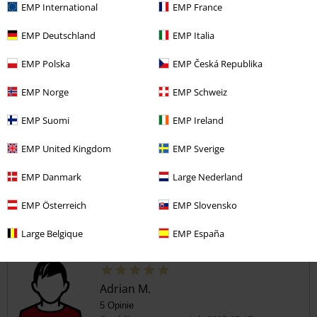
Polecam zakup.
EMP International
EMP France
EMP Deutschland
EMP Italia
Jakość
EMP Polska
EMP Česká Republika
5
Design
5
EMP Norge
EMP Schweiz
Krój
5
EMP Suomi
EMP Ireland
Opinia zweryfikowana
EMP United Kingdom
EMP Sverige
Czy ta opinia okazała się pomocna?
EMP Danmark
Large Nederland
EMP Österreich
EMP Slovensko
Komentarz
Large Belgique
EMP España
Adrian M.
5 Opinie