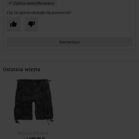
Opinia zweryfikowana
Czy ta opinia okazała się pomocna?
Komentarz
Ostatnia wizyta
Prześlij komentarz
RCD
od
219.90 zł
189.90 zł
od