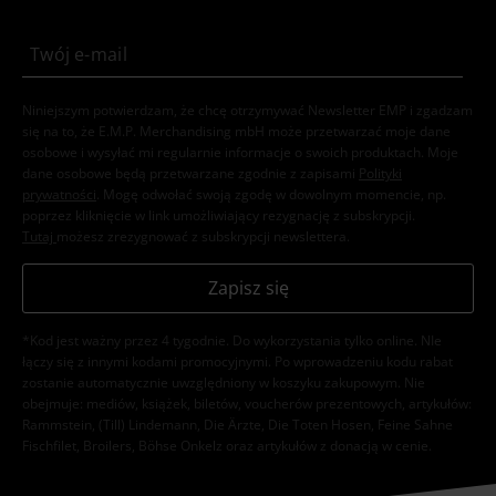
Niniejszym potwierdzam, że chcę otrzymywać Newsletter EMP i zgadzam
się na to, że E.M.P. Merchandising mbH może przetwarzać moje dane
osobowe i wysyłać mi regularnie informacje o swoich produktach. Moje
dane osobowe będą przetwarzane zgodnie z zapisami
Polityki
prywatności
. Mogę odwołać swoją zgodę w dowolnym momencie, np.
poprzez kliknięcie w link umożliwiający rezygnację z subskrypcji.
Tutaj
możesz zrezygnować z subskrypcji newslettera.
Zapisz się
*Kod jest ważny przez 4 tygodnie. Do wykorzystania tylko online. NIe
łączy się z innymi kodami promocyjnymi. Po wprowadzeniu kodu rabat
zostanie automatycznie uwzględniony w koszyku zakupowym. Nie
obejmuje: mediów, książek, biletów, voucherów prezentowych, artykułów:
Rammstein, (Till) Lindemann, Die Ärzte, Die Toten Hosen, Feine Sahne
Fischfilet, Broilers, Böhse Onkelz oraz artykułów z donacją w cenie.