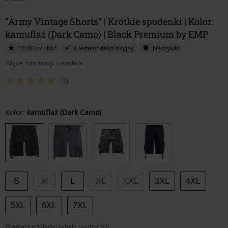
"Army Vintage Shorts" | Krótkie spodenki | Kolor:
kamuflaż (Dark Camo) | Black Premium by EMP
TYLKO w EMP
Element dekoracyjny
Naszywki
Więcej informacji o artykule
(3)
Wybierz
Kolor:
kamuflaż (Dark Camo)
swój
rozmiar
S
M
L
XL
XXL
3XL
4XL
5XL
6XL
7XL
Wymiary artykułu i tabela rozmiarów