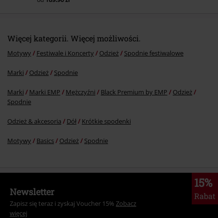
Więcej kategorii. Więcej możliwości.
Motywy
Festiwale i Koncerty
Odzież
Spodnie festiwalowe
Marki
Odzież
Spodnie
Marki
Marki EMP
Mężczyźni
Black Premium by EMP
Odzież
Spodnie
Odzież & akcesoria
Dół
Krótkie spodenki
Motywy
Basics
Odzież
Spodnie
15%
Newsletter
Rabat
Zapisz się teraz i zyskaj Voucher 15%
Zobacz
więcej