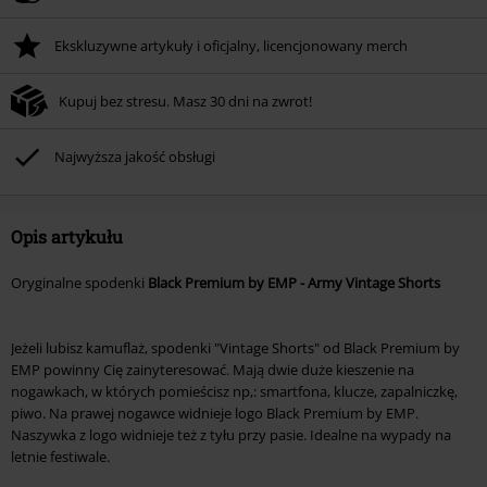
Tylko online. Minimalna wartość zamówienia: 219.90 zł.
Ekskluzywne artykuły i oficjalny, licencjonowany merch
Rabat zostanie automatycznie uwzględniony po wprowadzeniu kodu w czasie
procesu realizacji zamówienia.
Kupuj bez stresu. Masz 30 dni na zwrot!
Nie łączy się z innymi kodami promocyjnymi. Promocja nie obejmuje: mediów
(płyt CD, LP, itp.), książek, biletów, voucherów prezentowych, artykułów:
Rammstein, (Till) Lindemann, Böhse Onkelz, Broilers, Die Ärzte, Die Toten
Najwyższa jakość obsługi
Hosen, Metality oraz artykułów z donacją w cenie.
Opis artykułu
Oryginalne spodenki
Black Premium by EMP - Army Vintage Shorts
Jeżeli lubisz kamuflaż, spodenki "Vintage Shorts" od Black Premium by
EMP powinny Cię zainyteresować. Mają dwie duże kieszenie na
nogawkach, w których pomieścisz np,: smartfona, klucze, zapalniczkę,
piwo. Na prawej nogawce widnieje logo Black Premium by EMP.
Naszywka z logo widnieje też z tyłu przy pasie. Idealne na wypady na
letnie festiwale.