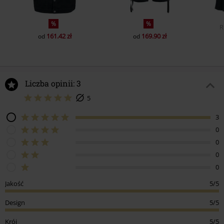
%
%
R
161.42 zł
169.90 zł
od
od
Liczba opinii: 3
5
3
0
0
0
0
Jakość
5/5
Design
5/5
Krój
5/5