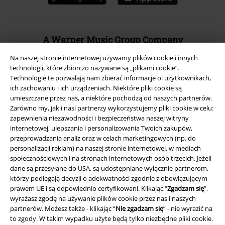
A Warner Music Group Company
Na naszej stronie internetowej używamy plików cookie i innych
technologii, które zbiorczo nazywane są „plikami cookie”.
Technologie te pozwalają nam zbierać informacje o: użytkownikach,
ich zachowaniu i ich urządzeniach. Niektóre pliki cookie są
umieszczane przez nas, a niektóre pochodzą od naszych partnerów.
Zarówno my, jak i nasi partnerzy wykorzystujemy pliki cookie w celu:
zapewnienia niezawodności i bezpieczeństwa naszej witryny
internetowej, ulepszania i personalizowania Twoich zakupów,
przeprowadzania analiz oraz w celach marketingowych (np. do
personalizacji reklam) na naszej stronie internetowej, w mediach
społecznościowych i na stronach internetowych osób trzecich. Jeżeli
dane są przesyłane do USA, są udostępniane wyłącznie partnerom,
którzy podlegają decyzji o adekwatności zgodnie z obowiązującym
Informacje prawne
prawem UE i są odpowiednio certyfikowani. Klikając “
Zgadzam się
”,
wyrażasz zgodę na używanie plików cookie przez nas i naszych
Regulamin
partnerów. Możesz także - klikając “
Nie zgadzam się
” - nie wyrazić na
to zgody. W takim wypadku użyte będą tylko niezbędne pliki cookie.