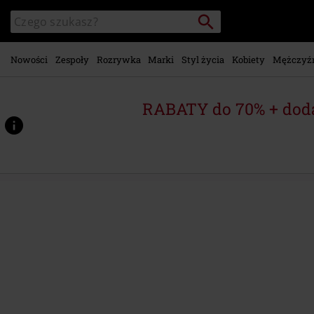
Przejdź do
Szukaj
Wyszukaj
głównej
katalog
zawartości
Nowości
Zespoły
Rozrywka
Marki
Styl życia
Kobiety
Mężczyź
RABATY do 70% + dod
https://www.emp-
shop.pl/p/ashes/604843St.html