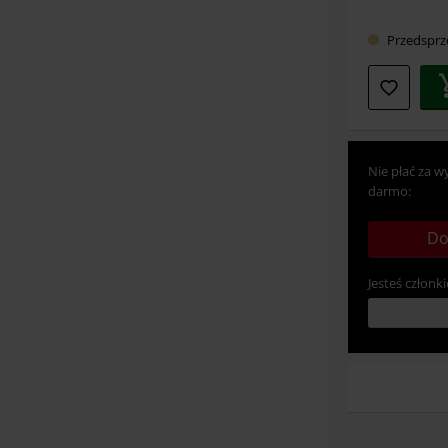
Przedsprz
Nie płać za w
darmo:
Do
Jesteś członki