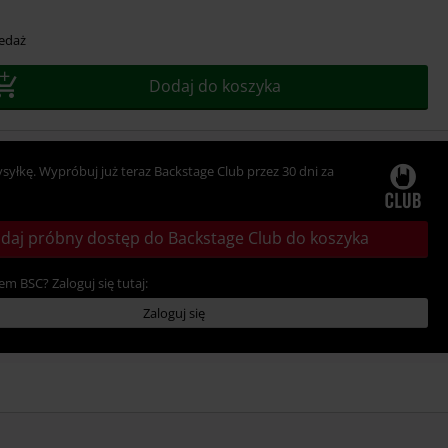
edaż
Dodaj do koszyka
ysyłkę. Wypróbuj już teraz Backstage Club przez 30 dni za
daj próbny dostęp do Backstage Club do koszyka
em BSC? Zaloguj się tutaj:
Zaloguj się