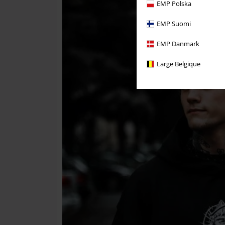
EMP Polska
EMP Suomi
EMP Danmark
Large Belgique