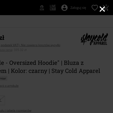
×
0
Zaloguj się
zł
 podatek VAT), Nie zawiera kosztów wysyłki
psza cena
:
335.32 zł
de - Oversized Hoodie" | Bluza z
m | Kolor: czarny | Stay Cold Apparel
miar
cji o artykule
z
L
ułu i tabela rozmiarów