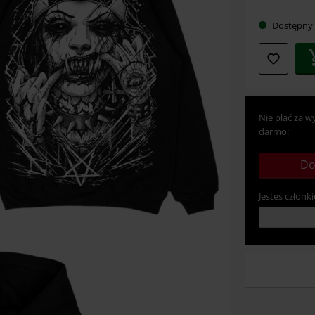
rozmia
Dostępny
Nie płać za w
darmo:
Do
Jesteś członki