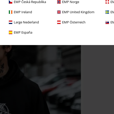
EMP Česká Republika
EMP Norge
EM
EMP Ireland
EMP United Kingdom
EM
Large Nederland
EMP Österreich
EM
EMP España