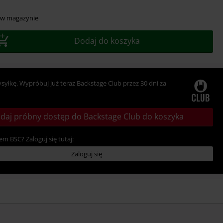
r
 w magazynie
Dodaj do koszyka
ysyłkę. Wypróbuj już teraz Backstage Club przez 30 dni za
daj próbny dostęp do Backstage Club do koszyka
em BSC? Zaloguj się tutaj:
Zaloguj się