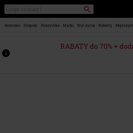
Przejdź do
Szukaj
Wyszukaj
głównej
katalog
zawartości
Nowości
Zespoły
Rozrywka
Marki
Styl życia
Kobiety
Mężczyź
RABATY do 70% + dod
https://www.emp-
shop.pl/p/bandana-
cotton/578320St.html