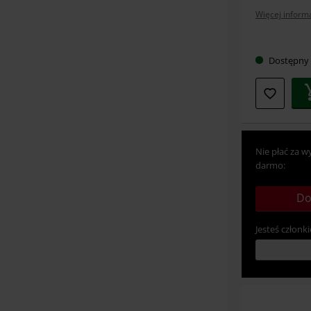
Więcej informa
Wybier
Dostępny
swój
rozmia
Nie płać za w
darmo:
Do
Jesteś członki