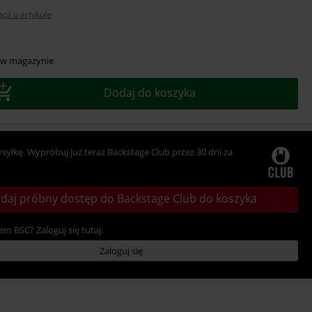
cji o artykule
z
 w magazynie
r
Dodaj do koszyka
ysyłkę. Wypróbuj już teraz Backstage Club przez 30 dni za
daj próbny dostęp do Backstage Club do koszyka
em BSC? Zaloguj się tutaj:
Zaloguj się