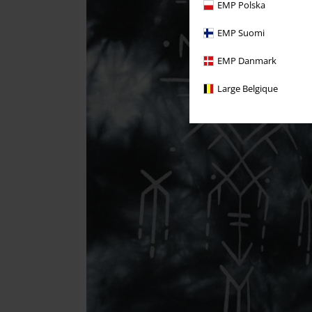
EMP Polska
EMP Suomi
EMP Danmark
Large Belgique