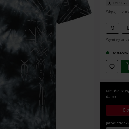
TYLKO w 
Więcej informa
Wybier
M
swój
Wymiary artyk
rozmia
Dostępny
Nie płać za w
darmo:
Do
Jesteś członki