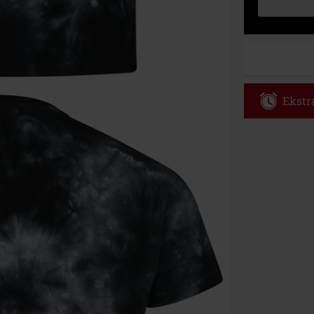
Ekstra
Kod vou
Obowiązuje d
Tylko online. 
Rabat zostani
realizacji zam
Nie łączy się 
itp.), książek
Böhse Onkelz, 
cenie.