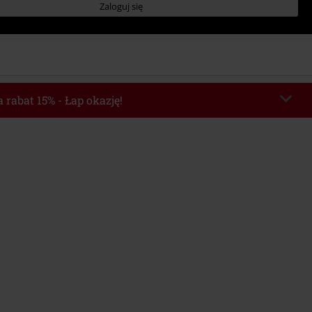
Zaloguj się
 rabat 15% - Łap okazję!
chera
WEEKEND
Skopiuj kod
o 2026-08-09
Minimalna wartość zamówienia: 219.90 zł.
e automatycznie uwzględniony po wprowadzeniu kodu w czasie procesu
ówienia.
z innymi kodami promocyjnymi. Promocja nie obejmuje: mediów (płyt CD, LP,
, biletów, voucherów prezentowych, artykułów: Rammstein, (Till) Lindemann,
Broilers, Die Ärzte, Die Toten Hosen, Metality oraz artykułów z donacją w