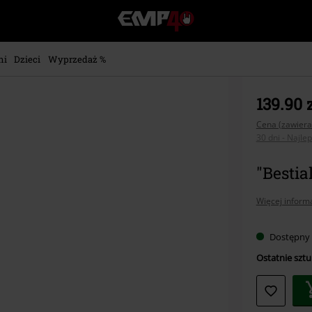
EMP
-
Merch
dla
ni
Dzieci
Wyprzedaż %
Fanów:
Muzyki,
Filmów,
139.90 
Seriali
i
Cena (zawiera
30 dni - Najle
Gier
-
Moda
"Bestia
Alternatywna.
Więcej informa
Dostępny
Ostatnie sztuk