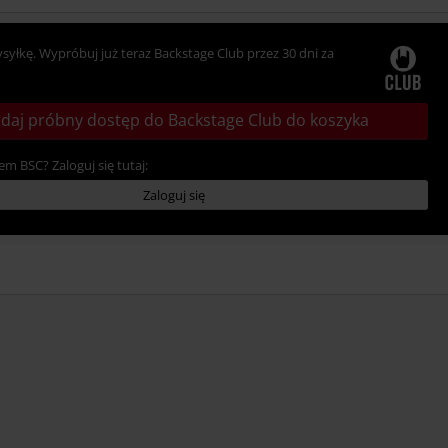
ysyłkę. Wypróbuj już teraz Backstage Club przez 30 dni za
daj próbny dostęp do Backstage Club do koszyka
em BSC? Zaloguj się tutaj:
Zaloguj się