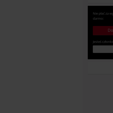
Nie płać za w
darmo:
Do
Jesteś członki