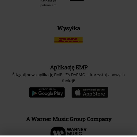
Płatność za
pobraniem
Wysyłka
Aplikację EMP
Ściągnij nową aplikację EMP - ZA DARMO - i korzystaj z nowych
funkcji!
A Warner Music Group Company