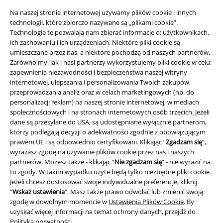
Na naszej stronie internetowej używamy plików cookie i innych
technologii, które zbiorczo nazywane są „plikami cookie”.
Technologie te pozwalają nam zbierać informacje o: użytkownikach,
ich zachowaniu i ich urządzeniach. Niektóre pliki cookie są
umieszczane przez nas, a niektóre pochodzą od naszych partnerów.
Zarówno my, jak i nasi partnerzy wykorzystujemy pliki cookie w celu:
zapewnienia niezawodności i bezpieczeństwa naszej witryny
internetowej, ulepszania i personalizowania Twoich zakupów,
przeprowadzania analiz oraz w celach marketingowych (np. do
personalizacji reklam) na naszej stronie internetowej, w mediach
społecznościowych i na stronach internetowych osób trzecich. Jeżeli
Informacje prawne
dane są przesyłane do USA, są udostępniane wyłącznie partnerom,
którzy podlegają decyzji o adekwatności zgodnie z obowiązującym
Regulamin
prawem UE i są odpowiednio certyfikowani. Klikając “
Zgadzam się
”,
wyrażasz zgodę na używanie plików cookie przez nas i naszych
Dane firmy
partnerów. Możesz także - klikając “
Nie zgadzam się
” - nie wyrazić na
to zgody. W takim wypadku użyte będą tylko niezbędne pliki cookie.
Polityka prywatności
Jeżeli chcesz dostosować swoje indywidualne preferencje, kliknij
“
Wskaż ustawienia
”. Masz także prawo odwołać lub zmienić swoją
Unieszkodliwianie odpadów i ochrona środowiska
zgodę w dowolnym momencie w
Ustawienia Plików Cookie
. By
uzyskać więcej informacji na temat ochrony danych, przejdź do
Polityka prywatności
.
Deklaracja Zgodności