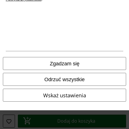
Informacje dotyczące dostępności
Ustawienia Plików Cookie
Skorzystaj z prawa do odstąpienia od umowy
Wszystkie ceny zawierają podatek VAT. Nie zawierają
kosztów
wysyłki.
Zgadzam się
© 1986-2026 E.M.P. Merchandising HGmbH
Odrzuć wszystkie
Wskaż ustawienia
Sklepy internetowe EMP
EMP International
EMP France
Dodaj do koszyka
EMP Deutschland