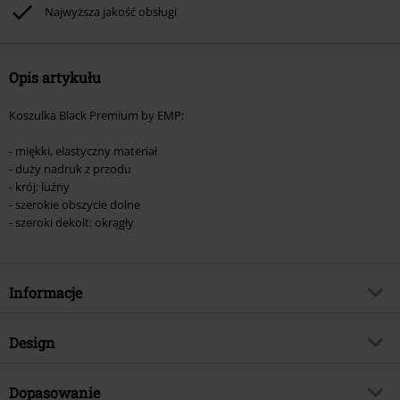
Rammstein, (Till) Lindemann, Böhse Onkelz, Broilers, Die Ärzte, Die Toten
Najwyższa jakość obsługi
Hosen, Metality oraz artykułów z donacją w cenie.
Opis artykułu
Koszulka Black Premium by EMP:
- miękki, elastyczny materiał
- duży nadruk z przodu
- krój: luźny
- szerokie obszycie dolne
- szeroki dekolt: okrągły
Informacje
Numer artykułu
564654
Design
Tytuł:
Can You Read My Mind
Rodzaj artykułu
T-Shirt
Brand
Dopasowanie
Black Premium by EMP