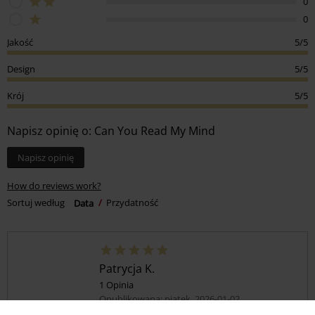
0
0
Jakość
5/5
Design
5/5
Krój
5/5
Napisz opinię o: Can You Read My Mind
Napisz opinię
How do reviews work?
Sortuj według
Data
Przydatność
Patrycja K.
1 Opinia
Opublikowana: piątek, 2026-01-02