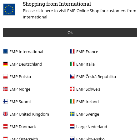
Shopping from International
Polecam
Please click here to visit EMP Online Shop for customers from
Świetny krój bluzki, lejący materiał. Krój raczej obszerny.
International
Ok
EMP International
EMP France
Jakość
5
EMP Deutschland
EMP Italia
Design
5
Krój
EMP Polska
EMP Česká Republika
5
EMP Norge
EMP Schweiz
Opinia zweryfikowana
EMP Suomi
EMP Ireland
Czy ta opinia okazała się pomocna?
EMP United Kingdom
EMP Sverige
EMP Danmark
Large Nederland
Komentarz
EMP Österreich
EMP Slovensko