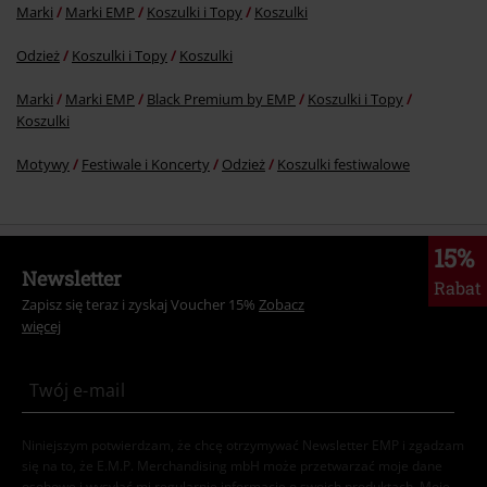
Marki
Marki EMP
Koszulki i Topy
Koszulki
Odzież
Koszulki i Topy
Koszulki
Marki
Marki EMP
Black Premium by EMP
Koszulki i Topy
Koszulki
Motywy
Festiwale i Koncerty
Odzież
Koszulki festiwalowe
15%
Newsletter
Rabat
Zapisz się teraz i zyskaj Voucher 15%
Zobacz
więcej
Niniejszym potwierdzam, że chcę otrzymywać Newsletter EMP i zgadzam
się na to, że E.M.P. Merchandising mbH może przetwarzać moje dane
osobowe i wysyłać mi regularnie informacje o swoich produktach. Moje