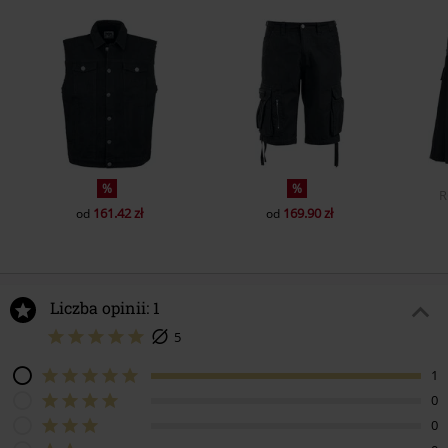
%
%
R
161.42 zł
169.90 zł
od
od
Liczba opinii: 1
5
1
0
0