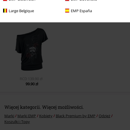
Large Belgique
EMP España
Ostatnia wizyta
Prześlij komentarz
RCD
139.90 zł
99.90 zł
Więcej kategorii. Więcej możliwości.
Marki
Marki EMP
Kobiety
Black Premium by EMP
Odzież
Koszulki i Topy