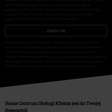
dane osobowe będą przetwarzane zgodnie z zapisami
Polityki
prywatności
. Mogę odwołać swoją zgodę w dowolnym momencie, np.
poprzez kliknięcie w link umożliwiający rezygnację z subskrypcji.
Tutaj
możesz zrezygnować z subskrypcji newslettera.
Zapisz się
*Kod jest ważny przez 4 tygodnie. Do wykorzystania tylko online. NIe
łączy się z innymi kodami promocyjnymi. Po wprowadzeniu kodu rabat
zostanie automatycznie uwzględniony w koszyku zakupowym. Nie
obejmuje: mediów, książek, biletów, voucherów prezentowych, artykułów:
Rammstein, (Till) Lindemann, Die Ärzte, Die Toten Hosen, Feine Sahne
Fischfilet, Broilers, Böhse Onkelz oraz artykułów z donacją w cenie.
Nasze Centrum Obsługi Klienta jest do Twojej
dyspozycji