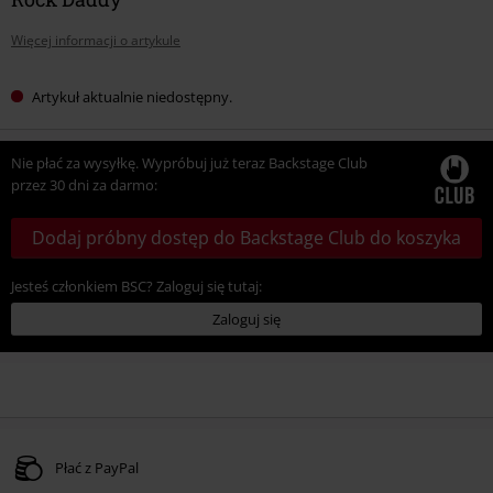
Więcej informacji o artykule
Artykuł aktualnie niedostępny.
Nie płać za wysyłkę. Wypróbuj już teraz Backstage Club
przez 30 dni za darmo:
Dodaj próbny dostęp do Backstage Club do koszyka
Jesteś członkiem BSC? Zaloguj się tutaj:
Zaloguj się
Płać z PayPal