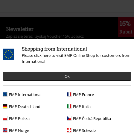
15%
Newsletter
Rabat
Zapisz się teraz i zyskaj Voucher 15%
Zobacz
więcej
Shopping from International
Please click here to visit EMP Online Shop for customers from
International
Niniejszym potwierdzam, że chcę otrzymywać Newsletter EMP i zgadzam
Ok
się na to, że E.M.P. Merchandising mbH może przetwarzać moje dane
osobowe i wysyłać mi regularnie informacje o swoich produktach. Moje
dane osobowe będą przetwarzane zgodnie z zapisami
Polityki
EMP International
EMP France
prywatności
. Mogę odwołać swoją zgodę w dowolnym momencie, np.
poprzez kliknięcie w link umożliwiający rezygnację z subskrypcji.
EMP Deutschland
EMP Italia
Tutaj
możesz zrezygnować z subskrypcji newslettera.
EMP Polska
EMP Česká Republika
Zapisz się
EMP Norge
EMP Schweiz