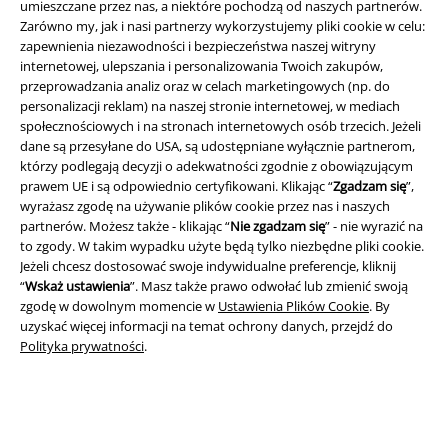
umieszczane przez nas, a niektóre pochodzą od naszych partnerów.
Zarówno my, jak i nasi partnerzy wykorzystujemy pliki cookie w celu:
zapewnienia niezawodności i bezpieczeństwa naszej witryny
internetowej, ulepszania i personalizowania Twoich zakupów,
Informacje prawne
przeprowadzania analiz oraz w celach marketingowych (np. do
personalizacji reklam) na naszej stronie internetowej, w mediach
Regulamin
społecznościowych i na stronach internetowych osób trzecich. Jeżeli
dane są przesyłane do USA, są udostępniane wyłącznie partnerom,
Dane firmy
którzy podlegają decyzji o adekwatności zgodnie z obowiązującym
prawem UE i są odpowiednio certyfikowani. Klikając “
Zgadzam się
”,
Polityka prywatności
wyrażasz zgodę na używanie plików cookie przez nas i naszych
partnerów. Możesz także - klikając “
Nie zgadzam się
” - nie wyrazić na
Unieszkodliwianie odpadów i ochrona środowiska
to zgody. W takim wypadku użyte będą tylko niezbędne pliki cookie.
Jeżeli chcesz dostosować swoje indywidualne preferencje, kliknij
“
Wskaż ustawienia
”. Masz także prawo odwołać lub zmienić swoją
Deklaracja Zgodności
zgodę w dowolnym momencie w
Ustawienia Plików Cookie
. By
uzyskać więcej informacji na temat ochrony danych, przejdź do
Informacje dotyczące dostępności
Polityka prywatności
.
Ustawienia Plików Cookie
Skorzystaj z prawa do odstąpienia od umowy