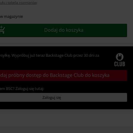
ułu i tabela rozmiarów
r
 w magazynie
Dodaj do koszyka
ysyłkę. Wypróbuj już teraz Backstage Club przez 30 dni za
daj próbny dostęp do Backstage Club do koszyka
em BSC? Zaloguj się tutaj:
Zaloguj się