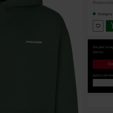
Wymiary artyk
rozmia
Dostępny
Nie płać za w
darmo:
Do
Jesteś członki