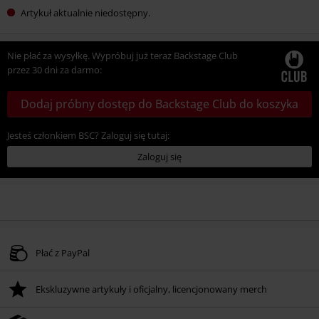
Artykuł aktualnie niedostępny.
Nie płać za wysyłkę. Wypróbuj już teraz Backstage Club
przez 30 dni za darmo:
Dodaj próbny dostęp do Backstage Club do koszyka
Jesteś członkiem BSC? Zaloguj się tutaj:
Zaloguj się
Płać z PayPal
Ekskluzywne artykuły i oficjalny, licencjonowany merch