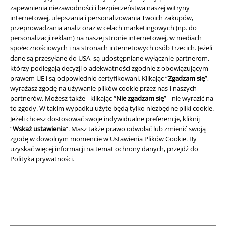
zapewnienia niezawodności i bezpieczeństwa naszej witryny
internetowej, ulepszania i personalizowania Twoich zakupów,
Informacje prawne
przeprowadzania analiz oraz w celach marketingowych (np. do
personalizacji reklam) na naszej stronie internetowej, w mediach
Regulamin
społecznościowych i na stronach internetowych osób trzecich. Jeżeli
dane są przesyłane do USA, są udostępniane wyłącznie partnerom,
Dane firmy
którzy podlegają decyzji o adekwatności zgodnie z obowiązującym
prawem UE i są odpowiednio certyfikowani. Klikając “
Zgadzam się
”,
Polityka prywatności
wyrażasz zgodę na używanie plików cookie przez nas i naszych
partnerów. Możesz także - klikając “
Nie zgadzam się
” - nie wyrazić na
Unieszkodliwianie odpadów i ochrona środowiska
to zgody. W takim wypadku użyte będą tylko niezbędne pliki cookie.
Jeżeli chcesz dostosować swoje indywidualne preferencje, kliknij
“
Wskaż ustawienia
”. Masz także prawo odwołać lub zmienić swoją
Deklaracja Zgodności
zgodę w dowolnym momencie w
Ustawienia Plików Cookie
. By
uzyskać więcej informacji na temat ochrony danych, przejdź do
Informacje dotyczące dostępności
Polityka prywatności
.
Ustawienia Plików Cookie
Skorzystaj z prawa do odstąpienia od umowy
Wszystkie ceny zawierają podatek VAT. Nie zawierają
kosztów