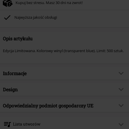
Kupuj bez stresu. Masz 30 dni na zwrot!
Najwyższa jakość obsługi
Opis artykułu
Edycja Limitowana. Kolorowy winyl (transparent blue). Limit: 500 sztuk.
Informacje
Numer artykułu
578685
Design
Tytuł:
Brujerizmo
Rodzaj artykułu
LP
Gatunek muzyczny
Odpowiedzialny podmiot gospodarczy UE
Heavy Metal
Media - Format
LP
Kategoria produktu
Zespoły
Edel Music & Entertainment GmbH
Neumühlen 17
Zespół
Brujeria
Lista utworów
22763 Hamburg