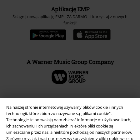
Aplikację EMP
Ściągnij nową aplikację EMP - ZA DARMO - i korzystaj z nowych
funkcji!
A Warner Music Group Company
Na naszej stronie internetowej używamy plików cookie i innych
technologii, które zbiorczo nazywane są „plikami cookie”.
Technologie te pozwalają nam zbierać informacje o: użytkownikach,
ich zachowaniu i ich urządzeniach. Niektóre pliki cookie są
umieszczane przez nas, a niektóre pochodzą od naszych partnerów.
Zarówno my, jak i nasi partnerzy wykorzystujemy pliki cookie w celu: