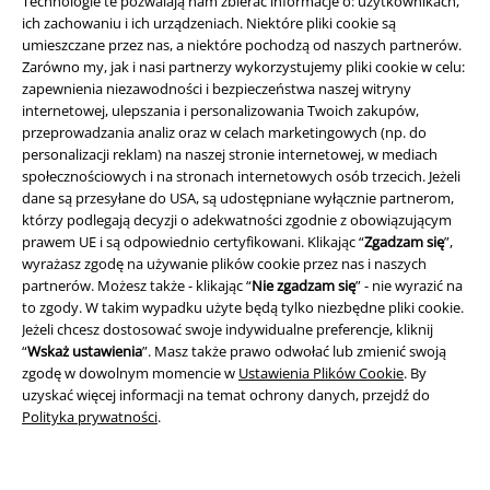
Technologie te pozwalają nam zbierać informacje o: użytkownikach,
ich zachowaniu i ich urządzeniach. Niektóre pliki cookie są
umieszczane przez nas, a niektóre pochodzą od naszych partnerów.
Zarówno my, jak i nasi partnerzy wykorzystujemy pliki cookie w celu:
zapewnienia niezawodności i bezpieczeństwa naszej witryny
internetowej, ulepszania i personalizowania Twoich zakupów,
przeprowadzania analiz oraz w celach marketingowych (np. do
personalizacji reklam) na naszej stronie internetowej, w mediach
Informacje prawne
społecznościowych i na stronach internetowych osób trzecich. Jeżeli
dane są przesyłane do USA, są udostępniane wyłącznie partnerom,
Regulamin
którzy podlegają decyzji o adekwatności zgodnie z obowiązującym
prawem UE i są odpowiednio certyfikowani. Klikając “
Zgadzam się
”,
Dane firmy
wyrażasz zgodę na używanie plików cookie przez nas i naszych
partnerów. Możesz także - klikając “
Nie zgadzam się
” - nie wyrazić na
to zgody. W takim wypadku użyte będą tylko niezbędne pliki cookie.
Polityka prywatności
Jeżeli chcesz dostosować swoje indywidualne preferencje, kliknij
“
Wskaż ustawienia
”. Masz także prawo odwołać lub zmienić swoją
Unieszkodliwianie odpadów i ochrona środowiska
zgodę w dowolnym momencie w
Ustawienia Plików Cookie
. By
uzyskać więcej informacji na temat ochrony danych, przejdź do
Deklaracja Zgodności
Polityka prywatności
.
Informacje dotyczące dostępności