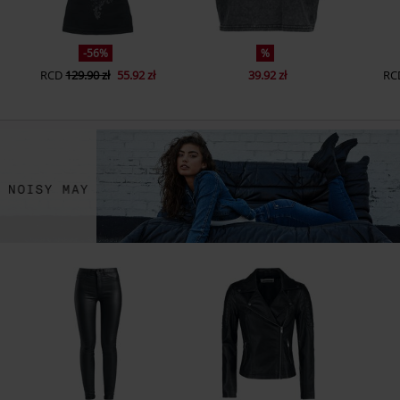
-56%
%
RCD
129.90 zł
55.92 zł
39.92 zł
RC