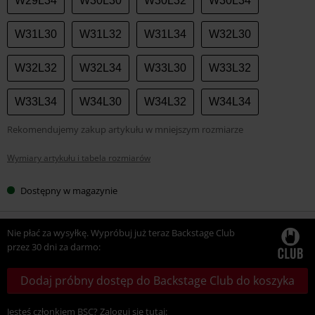
W29L34
W30L30
W30L32
W30L34
W31L30
W31L32
W31L34
W32L30
W32L32
W32L34
W33L30
W33L32
W33L34
W34L30
W34L32
W34L34
Rekomendujemy zakup artykułu w mniejszym rozmiarze
Wymiary artykułu i tabela rozmiarów
Dostępny w magazynie
Nie płać za wysyłkę. Wypróbuj już teraz Backstage Club
przez 30 dni za darmo:
Dodaj próbny dostęp do Backstage Club do koszyka
Jesteś członkiem BSC? Zaloguj się tutaj: