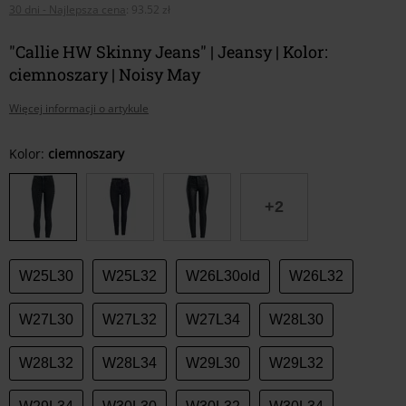
30 dni - Najlepsza cena
:
93.52 zł
"Callie HW Skinny Jeans" | Jeansy | Kolor:
ciemnoszary | Noisy May
Więcej informacji o artykule
Wybierz
Kolor:
ciemnoszary
swój
rozmiar
+2
W25L30
W25L32
W26L30old
W26L32
W27L30
W27L32
W27L34
W28L30
W28L32
W28L34
W29L30
W29L32