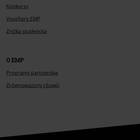
Konkursy
Vouchery EMP
Zniżka studencka
O EMP
Programy partnerskie
Zrównoważony rózwój