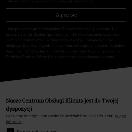
Tutaj
możesz zrezygnować z subskrypcji newslettera.
Zapisz się
*Kod jest ważny przez 4 tygodnie. Do wykorzystania tylko online. NIe
łączy się z innymi kodami promocyjnymi. Po wprowadzeniu kodu rabat
zostanie automatycznie uwzględniony w koszyku zakupowym. Nie
obejmuje: mediów, książek, biletów, voucherów prezentowych, artykułów:
Rammstein, (Till) Lindemann, Die Ärzte, Die Toten Hosen, Feine Sahne
Fischfilet, Broilers, Böhse Onkelz oraz artykułów z donacją w cenie.
Nasze Centrum Obsługi Klienta jest do Twojej
dyspozycji
Będziemy dostępni ponownie: Poniedziałek od 09:00 do 17:00.
Więcej
informacji
Rozpocznij rozmowę