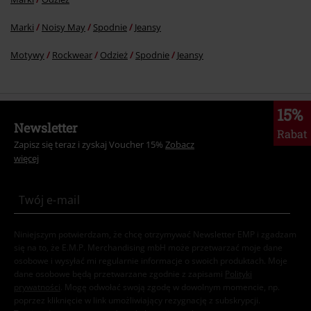
Marki
Noisy May
Spodnie
Jeansy
Motywy
Rockwear
Odzież
Spodnie
Jeansy
15%
Newsletter
Rabat
Zapisz się teraz i zyskaj Voucher 15%
Zobacz
więcej
Niniejszym potwierdzam, że chcę otrzymywać Newsletter EMP i zgadzam
się na to, że E.M.P. Merchandising mbH może przetwarzać moje dane
osobowe i wysyłać mi regularnie informacje o swoich produktach. Moje
dane osobowe będą przetwarzane zgodnie z zapisami
Polityki
prywatności
. Mogę odwołać swoją zgodę w dowolnym momencie, np.
poprzez kliknięcie w link umożliwiający rezygnację z subskrypcji.