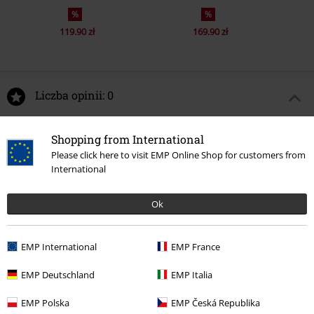
%
%
119.90 zł
169.90 zł
Liczba opinii: 0
Napisz opinię o: Callie HW Skinny Jeans
Shopping from International
Please click here to visit EMP Online Shop for customers from
Napisz opinię
International
Ok
EMP International
EMP France
EMP Deutschland
EMP Italia
EMP Polska
EMP Česká Republika