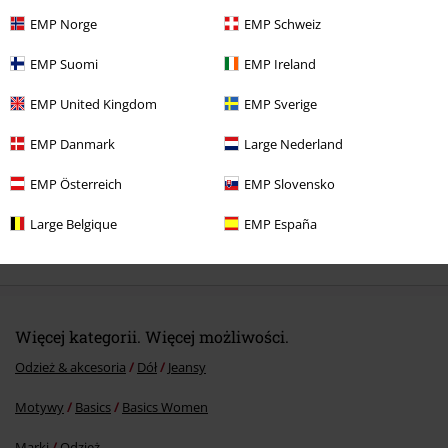
EMP Norge
EMP Schweiz
Ostatnia wizyta
EMP Suomi
EMP Ireland
EMP United Kingdom
EMP Sverige
EMP Danmark
Large Nederland
EMP Österreich
EMP Slovensko
Large Belgique
EMP España
%
119.90 zł
Więcej kategorii. Więcej możliwości.
Odzież & akcesoria
Dół
Jeansy
Motywy
Basics
Basics Women
Marki
Odzież