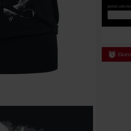
Jesteś członki
Ekstra
Kod vou
Obowiązuje d
Tylko online. 
Rabat zostani
realizacji zam
Nie łączy się 
itp.), książek
Böhse Onkelz, 
cenie.