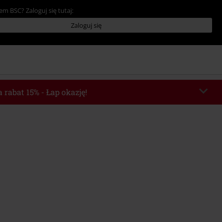
em BSC? Zaloguj się tutaj:
Zaloguj się
 rabat 15% - Łap okazję!
chera
WEEKEND
Skopiuj kod
o 2026-08-09
Minimalna wartość zamówienia: 219.90 zł.
e automatycznie uwzględniony po wprowadzeniu kodu w czasie procesu
ówienia.
z innymi kodami promocyjnymi. Promocja nie obejmuje: mediów (płyt CD, LP,
, biletów, voucherów prezentowych, artykułów: Rammstein, (Till) Lindemann,
Broilers, Die Ärzte, Die Toten Hosen, Metality oraz artykułów z donacją w