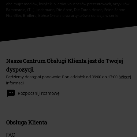
obejmuje: mediów, książek, biletów, voucherów prezentowych, artykułów:
Rammstein, (Till) Lindemann, Die Ärzte, Die Toten Hosen, Feine Sahne
Fischfilet, Broilers, Böhse Onkelz oraz artykułów z donacją w cenie.
Nasze Centrum Obsługi Klienta jest do Twojej
dyspozycji
Będziemy dostępni ponownie: Poniedziałek od 09:00 do 17:00.
Więcej
informacji
Rozpocznij rozmowę
Obsługa Klienta
FAQ