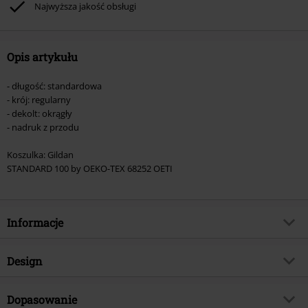
Najwyższa jakość obsługi
Opis artykułu
- długość: standardowa
- krój: regularny
- dekolt: okrągły
- nadruk z przodu
Koszulka: Gildan
STANDARD 100 by OEKO-TEX 68252 OETI
Informacje
Numer artykułu
510581
Design
Tytuł:
Cardinalis Infernum 3 Colour AO
Rodzaj artykułu
T-Shirt
Gatunek muzyczny
Dopasowanie
Doom