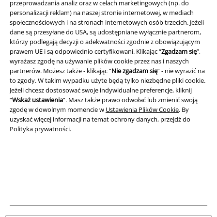
przeprowadzania analiz oraz w celach marketingowych (np. do
Informacje prawne
personalizacji reklam) na naszej stronie internetowej, w mediach
społecznościowych i na stronach internetowych osób trzecich. Jeżeli
Regulamin
dane są przesyłane do USA, są udostępniane wyłącznie partnerom,
którzy podlegają decyzji o adekwatności zgodnie z obowiązującym
Dane firmy
prawem UE i są odpowiednio certyfikowani. Klikając “
Zgadzam się
”,
wyrażasz zgodę na używanie plików cookie przez nas i naszych
Polityka prywatności
partnerów. Możesz także - klikając “
Nie zgadzam się
” - nie wyrazić na
to zgody. W takim wypadku użyte będą tylko niezbędne pliki cookie.
Jeżeli chcesz dostosować swoje indywidualne preferencje, kliknij
Unieszkodliwianie odpadów i ochrona środowiska
“
Wskaż ustawienia
”. Masz także prawo odwołać lub zmienić swoją
zgodę w dowolnym momencie w
Ustawienia Plików Cookie
. By
Deklaracja Zgodności
uzyskać więcej informacji na temat ochrony danych, przejdź do
Polityka prywatności
.
Informacje dotyczące dostępności
Ustawienia Plików Cookie
Skorzystaj z prawa do odstąpienia od umowy
Wszystkie ceny zawierają podatek VAT. Nie zawierają
kosztów
wysyłki.