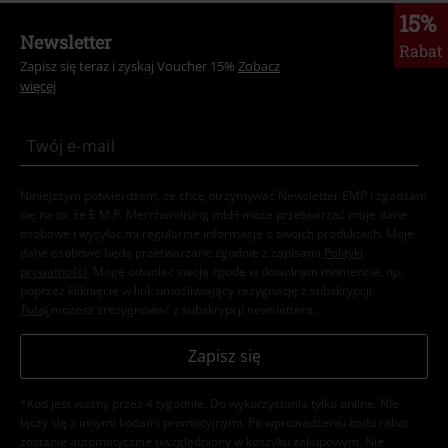
15%
Newsletter
Rabat
Zapisz się teraz i zyskaj Voucher 15%
Zobacz
więcej
Niniejszym potwierdzam, że chcę otrzymywać Newsletter EMP i zgadzam
się na to, że E.M.P. Merchandising mbH może przetwarzać moje dane
osobowe i wysyłać mi regularnie informacje o swoich produktach. Moje
dane osobowe będą przetwarzane zgodnie z zapisami
Polityki
prywatności
. Mogę odwołać swoją zgodę w dowolnym momencie, np.
poprzez kliknięcie w link umożliwiający rezygnację z subskrypcji.
Tutaj
możesz zrezygnować z subskrypcji newslettera.
Zapisz się
*Kod jest ważny przez 4 tygodnie. Do wykorzystania tylko online. NIe
łączy się z innymi kodami promocyjnymi. Po wprowadzeniu kodu rabat
zostanie automatycznie uwzględniony w koszyku zakupowym. Nie