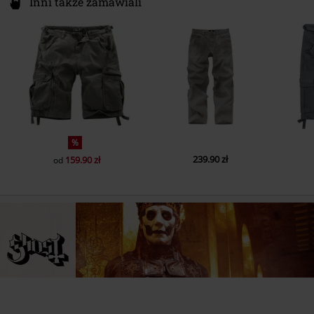
Inni także zamawiali
%
239.90 zł
159.90 zł
od