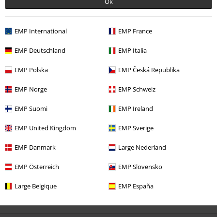
Ok
EMP International
EMP France
EMP Deutschland
EMP Italia
EMP Polska
EMP Česká Republika
EMP Norge
EMP Schweiz
Więcej kategorii. Więcej możliwości.
EMP Suomi
EMP Ireland
Zespoły
Sustainable Band Merch
EMP United Kingdom
EMP Sverige
Wyprzedaż %
Odzież
Koszulki i Topy
Koszulki
EMP Danmark
Large Nederland
Mężczyźni
Odzież
Koszulki & topy
Koszulki
EMP Österreich
EMP Slovensko
Zespoły
Gatunki muzyczne
Large Belgique
EMP España
Zespoły
Odzież
Koszulki