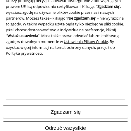
którzy podlegają decyzji o adekwatności zgodnie z obowiązującym
Dane firmy
prawem UE i są odpowiednio certyfikowani. Klikając “
Zgadzam się
”,
wyrażasz zgodę na używanie plików cookie przez nas i naszych
Polityka prywatności
partnerów. Możesz także - klikając “
Nie zgadzam się
” - nie wyrazić na
to zgody. W takim wypadku użyte będą tylko niezbędne pliki cookie.
Unieszkodliwianie odpadów i ochrona środowiska
Jeżeli chcesz dostosować swoje indywidualne preferencje, kliknij
“
Wskaż ustawienia
”. Masz także prawo odwołać lub zmienić swoją
Deklaracja Zgodności
zgodę w dowolnym momencie w
Ustawienia Plików Cookie
. By
uzyskać więcej informacji na temat ochrony danych, przejdź do
Polityka prywatności
.
Informacje dotyczące dostępności
Ustawienia Plików Cookie
Skorzystaj z prawa do odstąpienia od umowy
Wszystkie ceny zawierają podatek VAT. Nie zawierają
kosztów
wysyłki.
© 1986-2026 E.M.P. Merchandising HGmbH
Zgadzam się
Odrzuć wszystkie