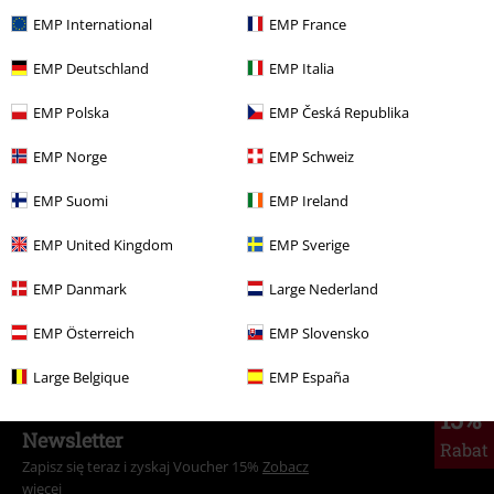
EMP International
EMP France
109.90 zł
EMP Deutschland
EMP Italia
EMP Polska
EMP Česká Republika
Więcej kategorii. Więcej możliwości.
Wyprzedaż %
Odzież
Koszulki i Topy
Koszulki
EMP Norge
EMP Schweiz
Kobiety
Odzież
Koszulki & topy
Koszulki
EMP Suomi
EMP Ireland
Nowości
Odzież
Koszulki i Topy
Koszulki
EMP United Kingdom
EMP Sverige
Odzież
Koszulki i Topy
Koszulki
EMP Danmark
Large Nederland
Marki
Odzież
Koszulki i Topy
Koszulki
EMP Österreich
EMP Slovensko
Large Belgique
EMP España
15%
Newsletter
Rabat
Zapisz się teraz i zyskaj Voucher 15%
Zobacz
więcej