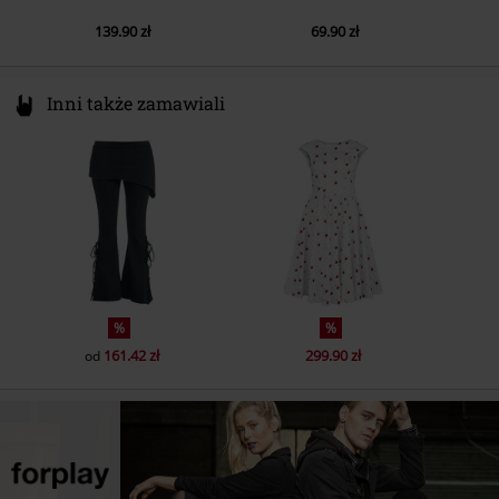
139.90 zł
69.90 zł
Inni także zamawiali
%
%
161.42 zł
299.90 zł
od