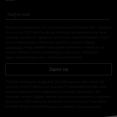
Niniejszym potwierdzam, że chcę otrzymywać Newsletter EMP i zgadzam
się na to, że E.M.P. Merchandising mbH może przetwarzać moje dane
osobowe i wysyłać mi regularnie informacje o swoich produktach. Moje
dane osobowe będą przetwarzane zgodnie z zapisami
Polityki
prywatności
. Mogę odwołać swoją zgodę w dowolnym momencie, np.
poprzez kliknięcie w link umożliwiający rezygnację z subskrypcji.
Tutaj
możesz zrezygnować z subskrypcji newslettera.
Zapisz się
*Kod jest ważny przez 4 tygodnie. Do wykorzystania tylko online. NIe
łączy się z innymi kodami promocyjnymi. Po wprowadzeniu kodu rabat
zostanie automatycznie uwzględniony w koszyku zakupowym. Nie
obejmuje: mediów, książek, biletów, voucherów prezentowych, artykułów:
Rammstein, (Till) Lindemann, Die Ärzte, Die Toten Hosen, Feine Sahne
Fischfilet, Broilers, Böhse Onkelz oraz artykułów z donacją w cenie.