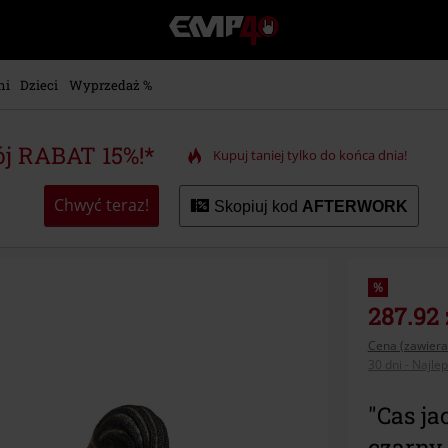
EMP
-
Merch
dla
ni
Dzieci
Wyprzedaż %
Fanów:
Muzyki,
Filmów,
j RABAT 15%!*
Kupuj taniej tylko do końca dnia!
Seriali
i
Gier
Chwyć teraz!
Skopiuj kod
AFTERWORK
-
Moda
Alternatywna.
%
287.92 
Cena (zawiera
30 dni - Najle
"Cas ja
czarny 