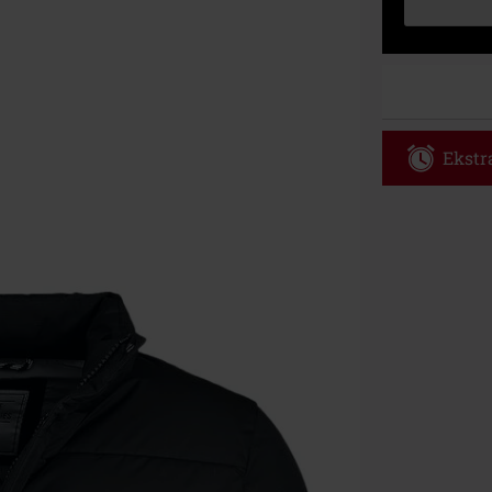
Ekstra
Kod vou
Obowiązuje tyl
Tylko online. 
Rabat zostani
realizacji zam
Nie łączy się 
itp.), książek
Böhse Onkelz, 
cenie.