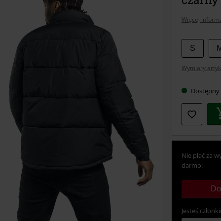
Więcej informa
Wybier
S
swój
Wymiary artyk
rozmia
Dostępny
Nie płać za w
darmo:
Do
Jesteś członki