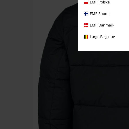
EMP Polska
EMP Suomi
EMP Danmark
Large Belgique