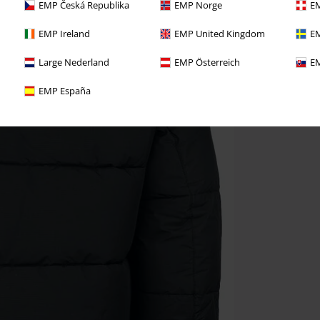
EMP Česká Republika
EMP Norge
EM
EMP Ireland
EMP United Kingdom
EM
Large Nederland
EMP Österreich
EM
EMP España