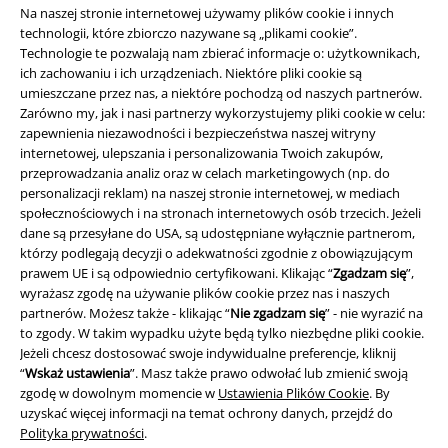
Na naszej stronie internetowej używamy plików cookie i innych
technologii, które zbiorczo nazywane są „plikami cookie”.
Technologie te pozwalają nam zbierać informacje o: użytkownikach,
ich zachowaniu i ich urządzeniach. Niektóre pliki cookie są
umieszczane przez nas, a niektóre pochodzą od naszych partnerów.
Zarówno my, jak i nasi partnerzy wykorzystujemy pliki cookie w celu:
zapewnienia niezawodności i bezpieczeństwa naszej witryny
internetowej, ulepszania i personalizowania Twoich zakupów,
przeprowadzania analiz oraz w celach marketingowych (np. do
Informacje prawne
personalizacji reklam) na naszej stronie internetowej, w mediach
społecznościowych i na stronach internetowych osób trzecich. Jeżeli
Regulamin
dane są przesyłane do USA, są udostępniane wyłącznie partnerom,
którzy podlegają decyzji o adekwatności zgodnie z obowiązującym
Dane firmy
prawem UE i są odpowiednio certyfikowani. Klikając “
Zgadzam się
”,
wyrażasz zgodę na używanie plików cookie przez nas i naszych
Polityka prywatności
partnerów. Możesz także - klikając “
Nie zgadzam się
” - nie wyrazić na
to zgody. W takim wypadku użyte będą tylko niezbędne pliki cookie.
Unieszkodliwianie odpadów i ochrona środowiska
Jeżeli chcesz dostosować swoje indywidualne preferencje, kliknij
“
Wskaż ustawienia
”. Masz także prawo odwołać lub zmienić swoją
zgodę w dowolnym momencie w
Ustawienia Plików Cookie
. By
Deklaracja Zgodności
uzyskać więcej informacji na temat ochrony danych, przejdź do
Polityka prywatności
.
Informacje dotyczące dostępności