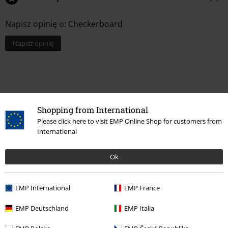
Napisz opinię o: Checkerboard
Napisz opinię
Shopping from International
Please click here to visit EMP Online Shop for customers from
International
Ok
Więcej kategorii. Więcej możliwości.
EMP International
EMP France
Motywy
Gothic
Akcesoria
Klamry i Pasy
EMP Deutschland
EMP Italia
Motywy
Gothic
Gothic - Mężczyźni