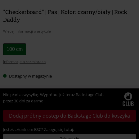
"Checkerboard" | Pas | Kolor: czarny/biały | Rock
Daddy
Więcej informacji o artykule
Wybierz
100 cm
swój
Informacje o rozmiarach
rozmiar
Dostępny w magazynie
Nie płać za wysyłkę. Wypróbuj już teraz Backstage Club
przez 30 dni za darmo:
Dodaj próbny dostęp do Backstage Club do koszyka
Jesteś członkiem BSC? Zaloguj się tutaj:
Zaloguj się