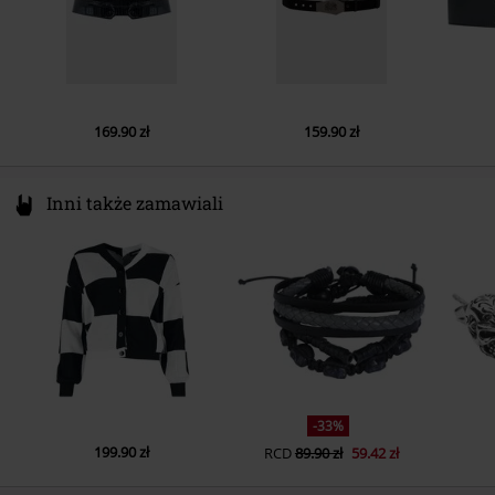
169.90 zł
159.90 zł
Inni także zamawiali
-33%
199.90 zł
RCD
89.90 zł
59.42 zł