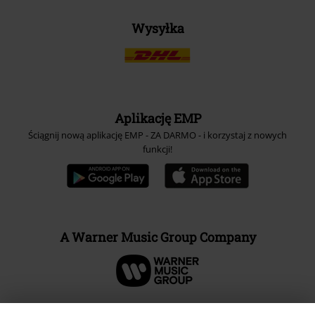
Wysyłka
Aplikację EMP
Ściągnij nową aplikację EMP - ZA DARMO - i korzystaj z nowych
funkcji!
A Warner Music Group Company