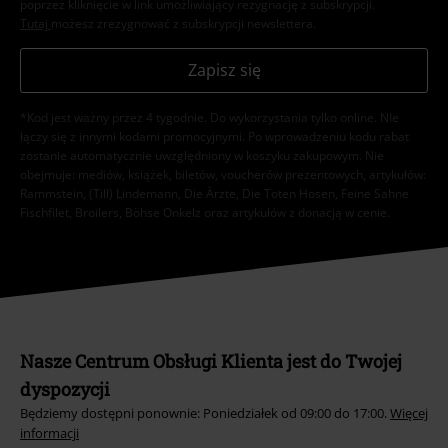
poprzez kliknięcie w link umożliwiający rezygnację z subskrypcji.
Tutaj
możesz zrezygnować z subskrypcji newslettera.
Zapisz się
*Kod jest ważny przez 4 tygodnie. Do wykorzystania tylko online. NIe
łączy się z innymi kodami promocyjnymi. Po wprowadzeniu kodu rabat
zostanie automatycznie uwzględniony w koszyku zakupowym. Nie
obejmuje: mediów, książek, biletów, voucherów prezentowych, artykułów:
Rammstein, (Till) Lindemann, Die Ärzte, Die Toten Hosen, Feine Sahne
Fischfilet, Broilers, Böhse Onkelz oraz artykułów z donacją w cenie.
Nasze Centrum Obsługi Klienta jest do Twojej
dyspozycji
Będziemy dostępni ponownie: Poniedziałek od 09:00 do 17:00.
Więcej
informacji