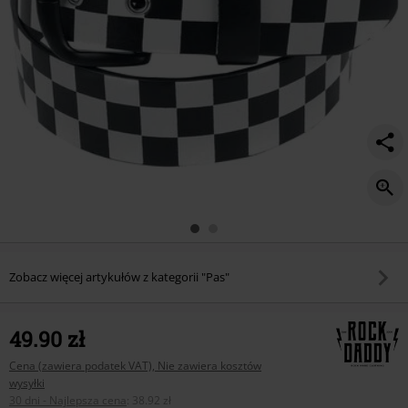
Zobacz więcej artykułów z kategorii "Pas"
49.90 zł
Cena (zawiera podatek VAT), Nie zawiera kosztów
wysyłki
30 dni - Najlepsza cena
:
38.92 zł