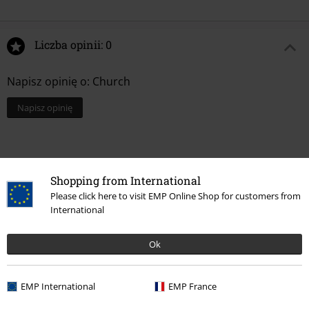
Liczba opinii: 0
Napisz opinię o: Church
Napisz opinię
Shopping from International
Please click here to visit EMP Online Shop for customers from
International
Ok
Ostatnia wizyta
EMP International
EMP France