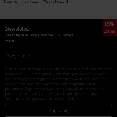
Duże rozmiary
Koszulki i Topy
Koszulki
15%
Newsletter
Rabat
Zapisz się teraz i zyskaj Voucher 15%
Zobacz
więcej
Niniejszym potwierdzam, że chcę otrzymywać Newsletter EMP i zgadzam
się na to, że E.M.P. Merchandising mbH może przetwarzać moje dane
osobowe i wysyłać mi regularnie informacje o swoich produktach. Moje
dane osobowe będą przetwarzane zgodnie z zapisami
Polityki
prywatności
. Mogę odwołać swoją zgodę w dowolnym momencie, np.
poprzez kliknięcie w link umożliwiający rezygnację z subskrypcji.
Tutaj
możesz zrezygnować z subskrypcji newslettera.
Zapisz się