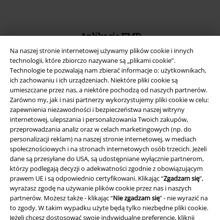
Aplikację EMP
Ściągnij nową aplikację EMP - ZA DARMO - i korzystaj z nowych
Na naszej stronie internetowej używamy plików cookie i innych
funkcji!
technologii, które zbiorczo nazywane są „plikami cookie”.
Technologie te pozwalają nam zbierać informacje o: użytkownikach,
ich zachowaniu i ich urządzeniach. Niektóre pliki cookie są
umieszczane przez nas, a niektóre pochodzą od naszych partnerów.
Zarówno my, jak i nasi partnerzy wykorzystujemy pliki cookie w celu:
zapewnienia niezawodności i bezpieczeństwa naszej witryny
A Warner Music Group Company
internetowej, ulepszania i personalizowania Twoich zakupów,
przeprowadzania analiz oraz w celach marketingowych (np. do
personalizacji reklam) na naszej stronie internetowej, w mediach
społecznościowych i na stronach internetowych osób trzecich. Jeżeli
dane są przesyłane do USA, są udostępniane wyłącznie partnerom,
którzy podlegają decyzji o adekwatności zgodnie z obowiązującym
prawem UE i są odpowiednio certyfikowani. Klikając “
Zgadzam się
”,
wyrażasz zgodę na używanie plików cookie przez nas i naszych
partnerów. Możesz także - klikając “
Nie zgadzam się
” - nie wyrazić na
to zgody. W takim wypadku użyte będą tylko niezbędne pliki cookie.
Jeżeli chcesz dostosować swoje indywidualne preferencje, kliknij