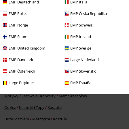
EMP Deutschland
EMP Italia
EMP Polska
EMP Česká Republika
EMP Norge
EMP Schweiz
EMP Suomi
EMP Ireland
EMP United Kingdom
EMP Sverige
109.90 zł
EMP Danmark
Large Nederland
EMP Österreich
EMP Slovensko
Więcej kategorii. Więcej możliwości.
Large Belgique
EMP España
Odzież & akcesoria
Góra
Koszulki
Motywy
Festiwale i Koncerty
Merch-zespolow
Odzież
Koszulki i Topy
Koszulki
Duże rozmiary
Mężczyźni
Koszulki