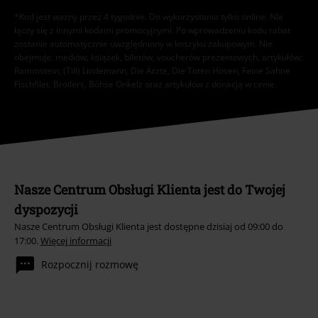
*Kod jest ważny przez 4 tygodnie. Do wykorzystania tylko online. NIe
łączy się z innymi kodami promocyjnymi. Po wprowadzeniu kodu rabat
zostanie automatycznie uwzględniony w koszyku zakupowym. Nie
obejmuje: mediów, książek, biletów, voucherów prezentowych, artykułów:
Rammstein, (Till) Lindemann, Die Ärzte, Die Toten Hosen, Feine Sahne
Fischfilet, Broilers, Böhse Onkelz oraz artykułów z donacją w cenie.
Nasze Centrum Obsługi Klienta jest do Twojej
dyspozycji
Nasze Centrum Obsługi Klienta jest dostępne dzisiaj od 09:00 do
17:00.
Więcej informacji
Rozpocznij rozmowę