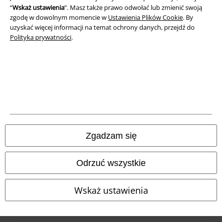
“
Wskaż ustawienia
”. Masz także prawo odwołać lub zmienić swoją
zgodę w dowolnym momencie w
Ustawienia Plików Cookie
. By
uzyskać więcej informacji na temat ochrony danych, przejdź do
Polityka prywatności
.
Informacje prawne
Regulamin
Dane firmy
Polityka prywatności
Unieszkodliwianie odpadów i ochrona środowiska
Zgadzam się
Deklaracja Zgodności
Odrzuć wszystkie
Informacje dotyczące dostępności
Wskaż ustawienia
Ustawienia Plików Cookie
Skorzystaj z prawa do odstąpienia od umowy