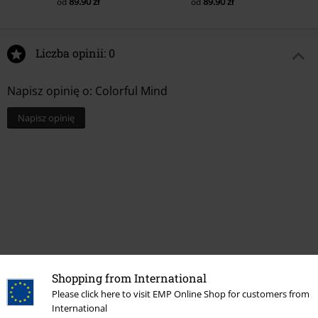
89.90 zł
89.90 zł
od
od
Liczba opinii: 0
Napisz opinię o: Colorful Mind
Napisz opinię
Shopping from International
Please click here to visit EMP Online Shop for customers from
Ostatnia wizyta
International