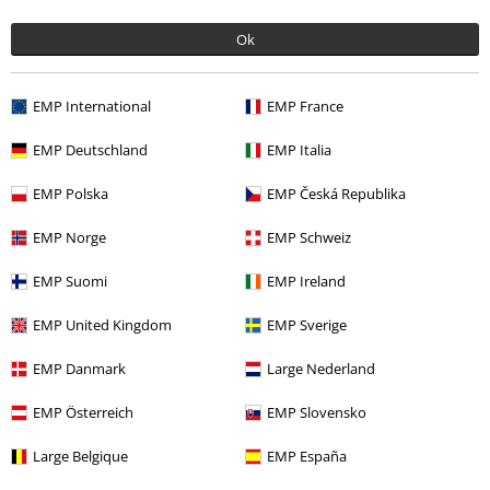
Ok
EMP International
EMP France
EMP Deutschland
EMP Italia
-44%
EMP Polska
EMP Česká Republika
RCD
od
99.90 zł
55.92 zł
od
EMP Norge
EMP Schweiz
EMP Suomi
EMP Ireland
Więcej kategorii. Więcej możliwości.
EMP United Kingdom
EMP Sverige
Nowości
Odzież
Koszulki i Topy
Topy
EMP Danmark
Large Nederland
Odzież & akcesoria
Góra
Topy
EMP Österreich
EMP Slovensko
Motywy
Artykuły śmieszne
Large Belgique
EMP España
Motywy
Czarna odzież