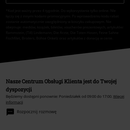
*Kod jest ważny przez 4 tygodnie. Do wykorzystania tylko online. NIe
łączy się z innymi kodami promocyjnymi. Po wprowadzeniu kodu rabat
zostanie automatycznie uwzględniony w koszyku zakupowym. Nie
obejmuje: mediów, książek, biletów, voucherów prezentowych, artykułów:
Rammstein, (Till) Lindemann, Die Ärzte, Die Toten Hosen, Feine Sahne
Fischfilet, Broilers, Böhse Onkelz oraz artykułów z donacją w cenie.
Nasze Centrum Obsługi Klienta jest do Twojej
dyspozycji
Będziemy dostępni ponownie: Poniedziałek od 09:00 do 17:00.
Więcej
informacji
Rozpocznij rozmowę