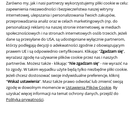
Zarówno my, jak i nasi partnerzy wykorzystujemy pliki cookie w celu:
zapewnienia niezawodności i bezpieczeństwa naszej witryny
internetowej, ulepszania i personalizowania Twoich zakupów,
przeprowadzania analiz oraz w celach marketingowych (np. do
personalizacji reklam) na naszej stronie internetowej, w mediach
Informacje prawne
społecznościowych i na stronach internetowych osób trzecich. Jeżeli
dane są przesyłane do USA, są udostępniane wyłącznie partnerom,
Regulamin
którzy podlegają decyzji o adekwatności zgodnie z obowiązującym
prawem UE i są odpowiednio certyfikowani. Klikając “
Zgadzam się
”,
Dane firmy
wyrażasz zgodę na używanie plików cookie przez nas i naszych
partnerów. Możesz także - klikając “
Nie zgadzam się
” - nie wyrazić na
Polityka prywatności
to zgody. W takim wypadku użyte będą tylko niezbędne pliki cookie.
Jeżeli chcesz dostosować swoje indywidualne preferencje, kliknij
Unieszkodliwianie odpadów i ochrona środowiska
“
Wskaż ustawienia
”. Masz także prawo odwołać lub zmienić swoją
zgodę w dowolnym momencie w
Ustawienia Plików Cookie
. By
uzyskać więcej informacji na temat ochrony danych, przejdź do
Deklaracja Zgodności
Polityka prywatności
.
Informacje dotyczące dostępności
Ustawienia Plików Cookie
Skorzystaj z prawa do odstąpienia od umowy