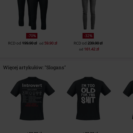
-70%
-32%
RCD
od
199.90 zł
59.90 zł
RCD
od
239.90 zł
od
161.42 zł
od
Więcej artykułów: "Slogans"