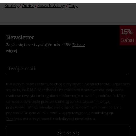
Kobiety
Odzież
Koszulki & topy
Topy
15%
Newsletter
Rabat
Zapisz się teraz i zyskaj Voucher 15%
Zobacz
więcej
Niniejszym potwierdzam, że chcę otrzymywać Newsletter EMP i zgadzam
się na to, że E.M.P. Merchandising mbH może przetwarzać moje dane
osobowe i wysyłać mi regularnie informacje o swoich produktach. Moje
dane osobowe będą przetwarzane zgodnie z zapisami
Polityki
prywatności
. Mogę odwołać swoją zgodę w dowolnym momencie, np.
poprzez kliknięcie w link umożliwiający rezygnację z subskrypcji.
Tutaj
możesz zrezygnować z subskrypcji newslettera.
Zapisz się