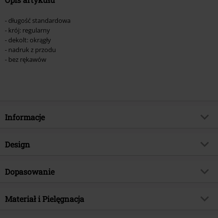
- długość standardowa
- krój: regularny
- dekolt: okrągły
- nadruk z przodu
- bez rękawów
Informacje
Numer artykułu
552294
Design
Tytuł:
Colorful Mind
Rodzaj artykułu
Top
Kategoria produktu
Dopasowanie
Fun Merch, Hasła i Cytaty
Wzór
Jednolity
Data premiery
2023-08-22
Krój - Top
Standardowy
Nadruk
Materiał i Pielęgnacja
Tak
Brandfun
Slogans
Długość (odzież)
Normalna
Detale
Nadruk z przodu
Płeć
Kobiety