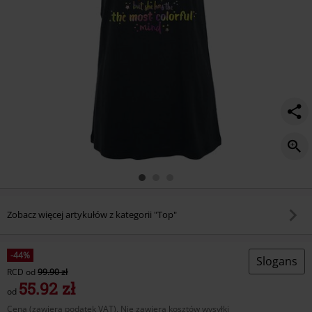
Zobacz więcej artykułów z kategorii "Top"
-44%
Slogans
RCD
od
99.90 zł
55.92 zł
od
Cena (zawiera podatek VAT), Nie zawiera kosztów wysyłki