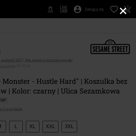
×
0
Zaloguj się
ł
 podatek VAT), Nie zawiera kosztów wysyłki
psza cena
:
47.53 zł
 Monster - Hustle Hard" | Koszulka bez
w | Kolor: czarny | Ulica Sezamkowa
EMP
cji o artykule
z
M
L
XL
XXL
3XL