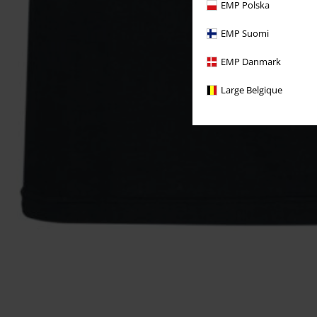
EMP Polska
EMP Suomi
EMP Danmark
Large Belgique