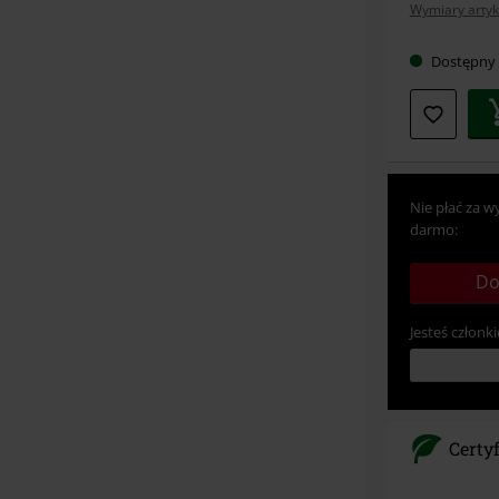
Wymiary artyk
rozmia
Dostępny
Nie płać za w
darmo:
Do
Jesteś członki
Certy