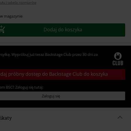
ułu i tabela rozmiarów
r
 w magazynie
Dodaj do koszyka
ysyłkę. Wypróbuj już teraz Backstage Club przez 30 dni za
daj próbny dostęp do Backstage Club do koszyka
em BSC? Zaloguj się tutaj:
Zaloguj się
fikaty