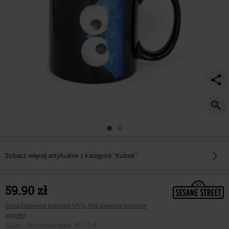
Zobacz więcej artykułów z kategorii "Kubek"
59.90 zł
Cena (zawiera podatek VAT), Nie zawiera kosztów
wysyłki
30 dni - Najlepsza cena
:
46.72 zł