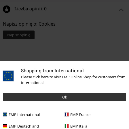
Liczba opinii: 0
Napisz opinię o: Cookies
Napisz opinię
Shopping from International
Please click here to visit EMP Online Shop for customers from
International
Ok
Więcej kategorii. Więcej możliwości.
EMP International
EMP France
Styl życia
Akcesoria kuchenne
Kubki i Filiżanki
EMP Deutschland
EMP Italia