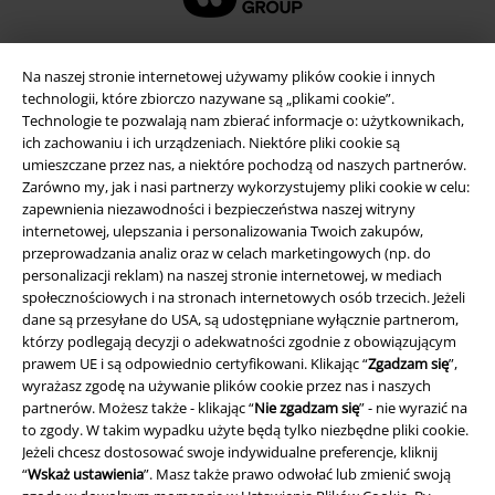
Na naszej stronie internetowej używamy plików cookie i innych
technologii, które zbiorczo nazywane są „plikami cookie”.
Technologie te pozwalają nam zbierać informacje o: użytkownikach,
ich zachowaniu i ich urządzeniach. Niektóre pliki cookie są
umieszczane przez nas, a niektóre pochodzą od naszych partnerów.
Zarówno my, jak i nasi partnerzy wykorzystujemy pliki cookie w celu:
zapewnienia niezawodności i bezpieczeństwa naszej witryny
internetowej, ulepszania i personalizowania Twoich zakupów,
przeprowadzania analiz oraz w celach marketingowych (np. do
Informacje prawne
personalizacji reklam) na naszej stronie internetowej, w mediach
społecznościowych i na stronach internetowych osób trzecich. Jeżeli
Regulamin
dane są przesyłane do USA, są udostępniane wyłącznie partnerom,
którzy podlegają decyzji o adekwatności zgodnie z obowiązującym
Dane firmy
prawem UE i są odpowiednio certyfikowani. Klikając “
Zgadzam się
”,
wyrażasz zgodę na używanie plików cookie przez nas i naszych
Polityka prywatności
partnerów. Możesz także - klikając “
Nie zgadzam się
” - nie wyrazić na
to zgody. W takim wypadku użyte będą tylko niezbędne pliki cookie.
Unieszkodliwianie odpadów i ochrona środowiska
Jeżeli chcesz dostosować swoje indywidualne preferencje, kliknij
“
Wskaż ustawienia
”. Masz także prawo odwołać lub zmienić swoją