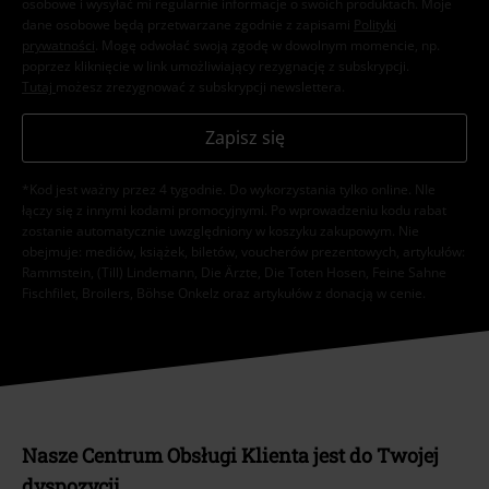
osobowe i wysyłać mi regularnie informacje o swoich produktach. Moje
dane osobowe będą przetwarzane zgodnie z zapisami
Polityki
prywatności
. Mogę odwołać swoją zgodę w dowolnym momencie, np.
poprzez kliknięcie w link umożliwiający rezygnację z subskrypcji.
Tutaj
możesz zrezygnować z subskrypcji newslettera.
Zapisz się
*Kod jest ważny przez 4 tygodnie. Do wykorzystania tylko online. NIe
łączy się z innymi kodami promocyjnymi. Po wprowadzeniu kodu rabat
zostanie automatycznie uwzględniony w koszyku zakupowym. Nie
obejmuje: mediów, książek, biletów, voucherów prezentowych, artykułów:
Rammstein, (Till) Lindemann, Die Ärzte, Die Toten Hosen, Feine Sahne
Fischfilet, Broilers, Böhse Onkelz oraz artykułów z donacją w cenie.
Nasze Centrum Obsługi Klienta jest do Twojej
dyspozycji