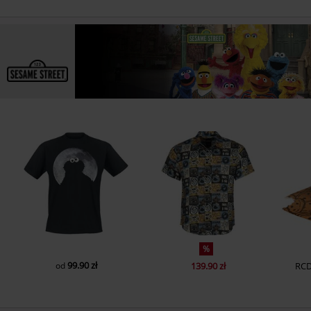
%
99.90 zł
od
139.90 zł
RC