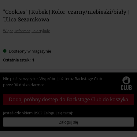
"Cookies" | Kubek | Kolor: czarny/niebieski/biały |
Ulica Sezamkowa
Więcej informacji o artykule
Wybierz
Dostępny w magazynie
swój
Ostatnie sztuki: 1
rozmiar
Nie płać za wysyłkę. Wypróbuj już teraz Backstage Club
przez 30 dni za darmo:
Dodaj próbny dostęp do Backstage Club do koszyka
Jesteś członkiem BSC? Zaloguj się tutaj:
Zaloguj się