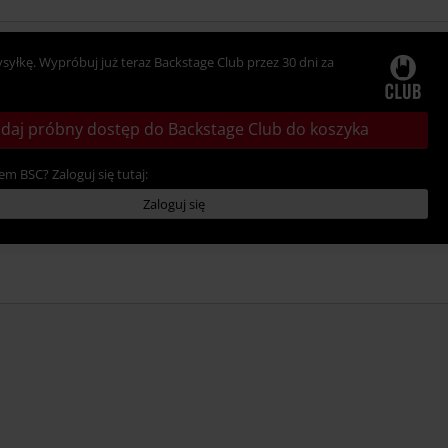
ysyłkę. Wypróbuj już teraz Backstage Club przez 30 dni za
daj próbny dostęp do Backstage Club do koszyka
em BSC? Zaloguj się tutaj:
Zaloguj się