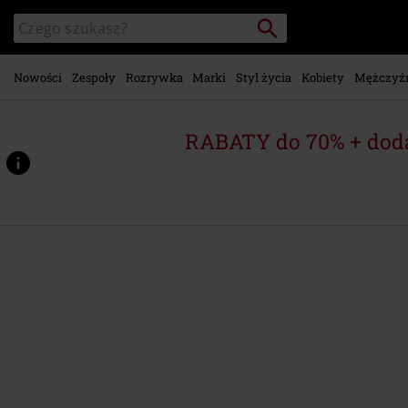
Przejdź do
Szukaj
Wyszukaj
głównej
katalog
zawartości
Nowości
Zespoły
Rozrywka
Marki
Styl życia
Kobiety
Mężczyź
RABATY do 70% + dod
https://www.emp-
shop.pl/p/cosmic-
race/565008St.html