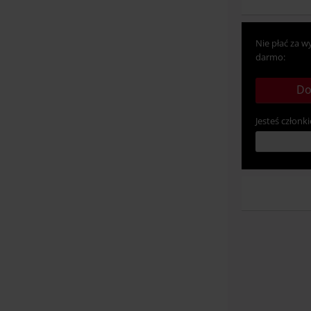
Nie płać za w
darmo:
Do
Jesteś członki