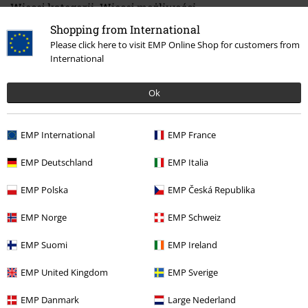
Więcej kategorii. Więcej możliwości.
Zespoły
Gatunki muzyczne
Shopping from International
Please click here to visit EMP Online Shop for customers from
Motywy
Cyberpunk
International
Zespoły
Media
Winyl
Ok
Wyprzedaż %
Media
Vinyl
EMP International
EMP France
Gry
Najlepszy merch dla graczy
Cyberpunk 2077
EMP Deutschland
EMP Italia
EMP Polska
EMP Česká Republika
15%
Newsletter
Rabat
EMP Norge
EMP Schweiz
Zapisz się teraz i zyskaj Voucher 15%
Zobacz
więcej
EMP Suomi
EMP Ireland
EMP United Kingdom
EMP Sverige
EMP Danmark
Large Nederland