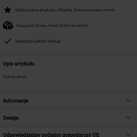
Ekskluzywne artykuły i oficjalny, licencjonowany merch
Kupuj bez stresu. Masz 30 dni na zwrot!
Najwyższa jakość obsługi
Opis artykułu
Czarny winyl.
Informacje
Numer artykułu
570312
Design
Tytuł:
Cyberpunk 2077: Phantom liberty
OST Score
Rodzaj artykułu
LP
Odpowiedzialny podmiot gospodarczy UE