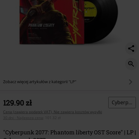
Zobacz więcej artykułów z kategorii "LP"
129.90 zł
Cyberpunk 2077
Cena (zawiera podatek VAT), Nie zawiera kosztów wysyłki
30 dni - Najlepsza cena
:
101.32 zł
"Cyberpunk 2077: Phantom liberty OST Score" | LP |