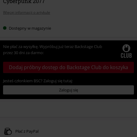
Cyberpunk 2077
Więcej informacji o artykule
Dostępny w magazynie
Nie płać za wysyłkę. Wypróbuj już teraz Backstage Club
przez 30 dni za darmo:
Dodaj próbny dostęp do Backstage Club do koszyka
Jesteś członkiem BSC? Zaloguj się tutaj:
Zaloguj się
Płać z PayPal