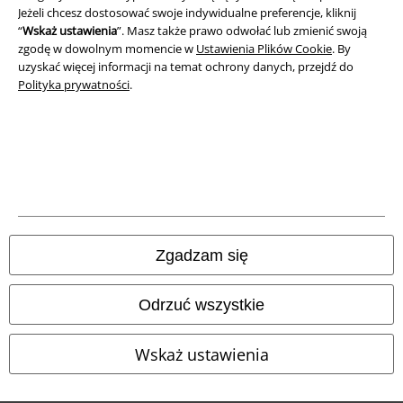
Unieszkodliwianie odpadów i ochrona środowiska
Jeżeli chcesz dostosować swoje indywidualne preferencje, kliknij
“
Wskaż ustawienia
”. Masz także prawo odwołać lub zmienić swoją
Deklaracja Zgodności
zgodę w dowolnym momencie w
Ustawienia Plików Cookie
. By
uzyskać więcej informacji na temat ochrony danych, przejdź do
Informacje dotyczące dostępności
Polityka prywatności
.
Ustawienia Plików Cookie
Skorzystaj z prawa do odstąpienia od umowy
Wszystkie ceny zawierają podatek VAT. Nie zawierają
kosztów
wysyłki.
© 1986-2026 E.M.P. Merchandising HGmbH
Zgadzam się
Odrzuć wszystkie
Sklepy internetowe EMP
Wskaż ustawienia
EMP International