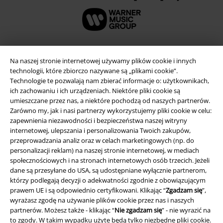
Na naszej stronie internetowej używamy plików cookie i innych
technologii, które zbiorczo nazywane są „plikami cookie”.
Technologie te pozwalają nam zbierać informacje o: użytkownikach,
ich zachowaniu i ich urządzeniach. Niektóre pliki cookie są
umieszczane przez nas, a niektóre pochodzą od naszych partnerów.
Zarówno my, jak i nasi partnerzy wykorzystujemy pliki cookie w celu:
zapewnienia niezawodności i bezpieczeństwa naszej witryny
internetowej, ulepszania i personalizowania Twoich zakupów,
Informacje prawne
przeprowadzania analiz oraz w celach marketingowych (np. do
personalizacji reklam) na naszej stronie internetowej, w mediach
Regulamin
społecznościowych i na stronach internetowych osób trzecich. Jeżeli
dane są przesyłane do USA, są udostępniane wyłącznie partnerom,
Dane firmy
którzy podlegają decyzji o adekwatności zgodnie z obowiązującym
prawem UE i są odpowiednio certyfikowani. Klikając “
Zgadzam się
”,
wyrażasz zgodę na używanie plików cookie przez nas i naszych
Polityka prywatności
partnerów. Możesz także - klikając “
Nie zgadzam się
” - nie wyrazić na
to zgody. W takim wypadku użyte będą tylko niezbędne pliki cookie.