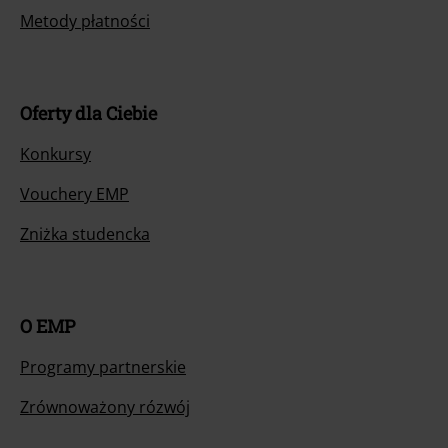
Zwróć artykuł
Ogólne informacje o rozmiarach
Opuść Backstage Club
Metody płatności
Oferty dla Ciebie
Konkursy
Vouchery EMP
Zniżka studencka
O EMP