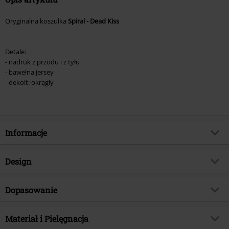
Oryginalna koszulka
Spiral - Dead Kiss
Detale:
- nadruk z przodu i z tyłu
- bawełna jersey
- dekolt: okrągły
Informacje
Numer artykułu
356407
Design
Tytuł:
Dead Kiss
Rodzaj artykułu
T-Shirt
Brand
Dopasowanie
Spiral
Wzór
Jednolity, Czaszki
Kategoria produktu
Gothic, Rockwear, Horror
Krój - Top
Standardowy
Nadruk
Materiał i Pielęgnacja
Tak
Data premiery
2017-04-28