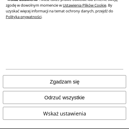
zgodę w dowolnym momencie w
Ustawienia Plików Cookie
. By
uzyskać więcej informacji na temat ochrony danych, przejdź do
Dane firmy
Polityka prywatności
.
Polityka prywatności
Unieszkodliwianie odpadów i ochrona środowiska
Deklaracja Zgodności
Informacje dotyczące dostępności
Ustawienia Plików Cookie
Zgadzam się
Skorzystaj z prawa do odstąpienia od umowy
Odrzuć wszystkie
Wszystkie ceny zawierają podatek VAT. Nie zawierają
kosztów
wysyłki.
Wskaż ustawienia
© 1986-2026 E.M.P. Merchandising HGmbH