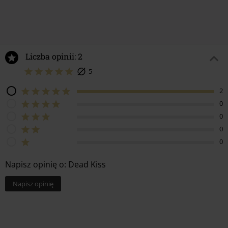
89.90 zł
89.90 zł
od
Liczba opinii: 2
5
2
0
0
0
0
Napisz opinię o: Dead Kiss