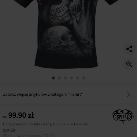
Zobacz więcej artykułów z kategorii "T-Shirt"
99.90 zł
od
Cena (zawiera podatek VAT), Nie zawiera kosztów
wysyłki
30 dni - Najlepsza cena
:
77.92 zł