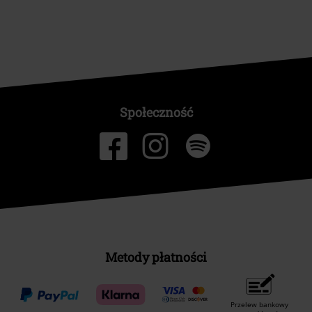
Programy partnerskie
Zrównoważony rózwój
Społeczność