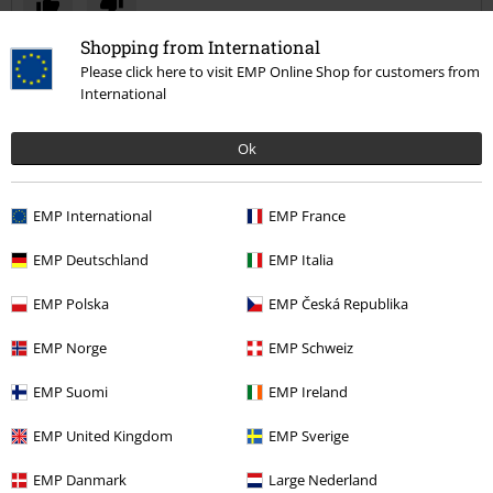
Shopping from International
Opinia zweryfikowana
Please click here to visit EMP Online Shop for customers from
Czy ta opinia okazała się pomocna?
International
Ok
Komentarz
EMP International
EMP France
EMP Deutschland
EMP Italia
Jakub O.
EMP Polska
EMP Česká Republika
2 Opinie
Opublikowana: czwartek, 2018-03-22
EMP Norge
EMP Schweiz
Koszulka
EMP Suomi
EMP Ireland
Bardzo wygodna koszulka, nadruk sie nie spiera, jest bardzo lekka,
Prześlij komentarz
EMP United Kingdom
EMP Sverige
idealna na wiosne/lato
EMP Danmark
Large Nederland