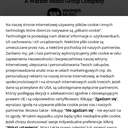
Na naszej stronie internetowej używamy plików cookie i innych
technologii, które zbiorczo nazywane są „plikami cookie”.
A Warner Music Group Company
Technologie te pozwalają nam zbierać informacje o: użytkownikach,
ich zachowaniu i ich urządzeniach. Niektóre pliki cookie są
umieszczane przez nas, a niektóre pochodzą od naszych partnerów.
Zarówno my, jak i nasi partnerzy wykorzystujemy pliki cookie w celu:
zapewnienia niezawodności i bezpieczeństwa naszej witryny
internetowej, ulepszania i personalizowania Twoich zakupów,
przeprowadzania analiz oraz w celach marketingowych (np. do
personalizacji reklam) na naszej stronie internetowej, w mediach
społecznościowych i na stronach internetowych osób trzecich. Jeżeli
dane są przesyłane do USA, są udostępniane wyłącznie partnerom,
którzy podlegają decyzji o adekwatności zgodnie z obowiązującym
prawem UE i są odpowiednio certyfikowani. Klikając “
Zgadzam się
”,
wyrażasz zgodę na używanie plików cookie przez nas i naszych
partnerów. Możesz także - klikając “
Nie zgadzam się
” - nie wyrazić na
to zgody. W takim wypadku użyte będą tylko niezbędne pliki cookie.
Informacje prawne
Jeżeli chcesz dostosować swoje indywidualne preferencje, kliknij
Regulamin
“
Wskaż ustawienia
”. Masz także prawo odwołać lub zmienić swoją