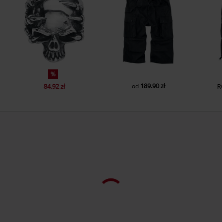
%
189.90 zł
84.92 zł
od
R