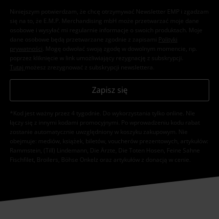
Zapisz się teraz i zyskaj Voucher 15%
Zobacz
więcej
Niniejszym potwierdzam, że chcę otrzymywać Newsletter EMP i zgadzam
się na to, że E.M.P. Merchandising mbH może przetwarzać moje dane
osobowe i wysyłać mi regularnie informacje o swoich produktach. Moje
dane osobowe będą przetwarzane zgodnie z zapisami
Polityki
prywatności
. Mogę odwołać swoją zgodę w dowolnym momencie, np.
poprzez kliknięcie w link umożliwiający rezygnację z subskrypcji.
Tutaj
możesz zrezygnować z subskrypcji newslettera.
Zapisz się
*Kod jest ważny przez 4 tygodnie. Do wykorzystania tylko online. NIe
łączy się z innymi kodami promocyjnymi. Po wprowadzeniu kodu rabat
zostanie automatycznie uwzględniony w koszyku zakupowym. Nie
obejmuje: mediów, książek, biletów, voucherów prezentowych, artykułów:
Rammstein, (Till) Lindemann, Die Ärzte, Die Toten Hosen, Feine Sahne
Fischfilet, Broilers, Böhse Onkelz oraz artykułów z donacją w cenie.