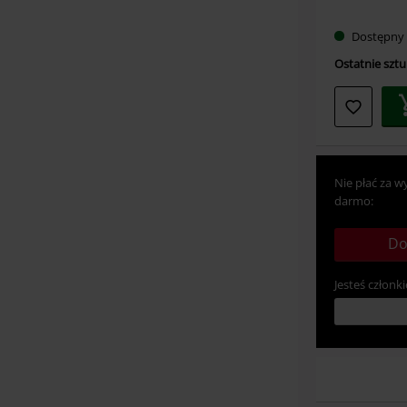
Dostępny
Ostatnie sztuk
Nie płać za w
darmo:
Do
Jesteś członki