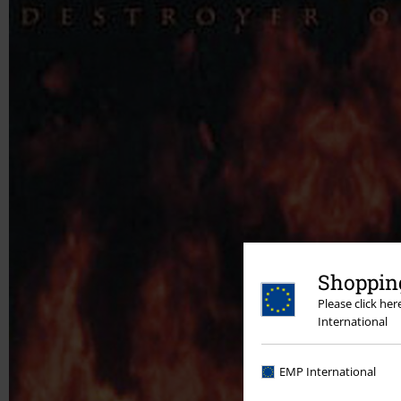
Shopping
Please click he
International
EMP International