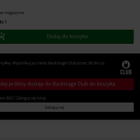
 w magazynie
i: 1
Dodaj do koszyka
ysyłkę. Wypróbuj już teraz Backstage Club przez 30 dni za
daj próbny dostęp do Backstage Club do koszyka
em BSC? Zaloguj się tutaj:
Zaloguj się