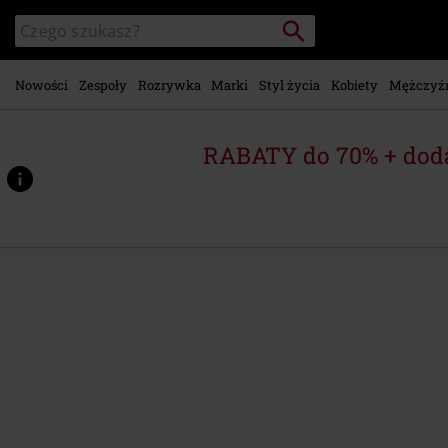
Przejdź do
Szukaj
Wyszukaj
głównej
katalog
zawartości
Nowości
Zespoły
Rozrywka
Marki
Styl życia
Kobiety
Mężczyź
RABATY do 70% + dod
https://www.emp-
shop.pl/p/destroyer-
of-
worlds/428758St.html