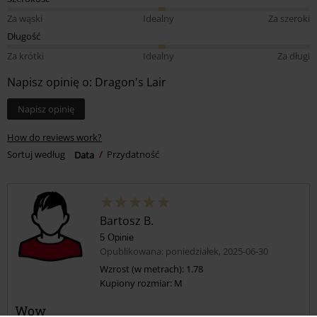
Za wąski
Idealny
Za szeroki
Długość
Za krótki
Idealny
Za długi
Napisz opinię o: Dragon's Lair
Napisz opinię
How do reviews work?
Sortuj według
Data
Przydatność
Bartosz B.
5 Opinie
Opublikowana: poniedziałek, 2025-06-30
Wzrost (w metrach): 1.78
Kupiony rozmiar: M
Wow