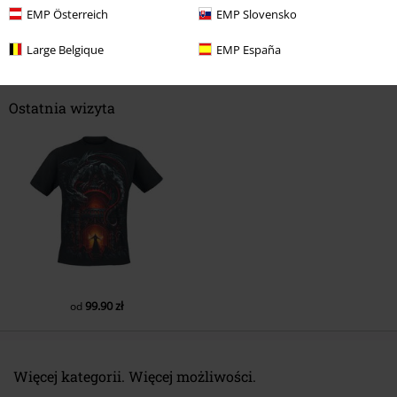
EMP Österreich
EMP Slovensko
Komentarz
Large Belgique
EMP España
Ostatnia wizyta
Prześlij komentarz
99.90 zł
od
Więcej kategorii. Więcej możliwości.