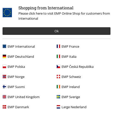
Bardzo dobry jakościowo t-shirt, świetnie leży, cudny wzór
Shopping from International
obejmujący także tył.
Please click here to visit EMP Online Shop for customers from
International
Ok
Jakość
5
Design
EMP International
EMP France
5
Krój
EMP Deutschland
EMP Italia
5
Szerokość
EMP Polska
EMP Česká Republika
Za wąski
Idealny
Za szeroki
Długość
EMP Norge
EMP Schweiz
Za krótki
Idealny
Za długi
EMP Suomi
EMP Ireland
Opinia zweryfikowana
EMP United Kingdom
EMP Sverige
Czy ta opinia okazała się pomocna?
EMP Danmark
Large Nederland