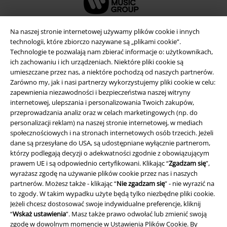
Na naszej stronie internetowej używamy plików cookie i innych
technologii, które zbiorczo nazywane są „plikami cookie”.
Technologie te pozwalają nam zbierać informacje o: użytkownikach,
ich zachowaniu i ich urządzeniach. Niektóre pliki cookie są
umieszczane przez nas, a niektóre pochodzą od naszych partnerów.
Zarówno my, jak i nasi partnerzy wykorzystujemy pliki cookie w celu:
zapewnienia niezawodności i bezpieczeństwa naszej witryny
internetowej, ulepszania i personalizowania Twoich zakupów,
przeprowadzania analiz oraz w celach marketingowych (np. do
personalizacji reklam) na naszej stronie internetowej, w mediach
Informacje prawne
społecznościowych i na stronach internetowych osób trzecich. Jeżeli
Regulamin
dane są przesyłane do USA, są udostępniane wyłącznie partnerom,
którzy podlegają decyzji o adekwatności zgodnie z obowiązującym
prawem UE i są odpowiednio certyfikowani. Klikając “
Zgadzam się
”,
Dane firmy
wyrażasz zgodę na używanie plików cookie przez nas i naszych
partnerów. Możesz także - klikając “
Nie zgadzam się
” - nie wyrazić na
Polityka prywatności
to zgody. W takim wypadku użyte będą tylko niezbędne pliki cookie.
Jeżeli chcesz dostosować swoje indywidualne preferencje, kliknij
Unieszkodliwianie odpadów i ochrona środowiska
“
Wskaż ustawienia
”. Masz także prawo odwołać lub zmienić swoją
zgodę w dowolnym momencie w
Ustawienia Plików Cookie
. By