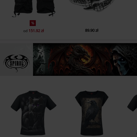
%
89.90 zł
151.92 zł
od