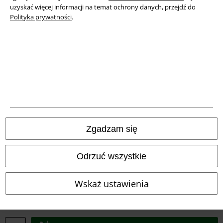
Deklaracja Zgodności
uzyskać więcej informacji na temat ochrony danych, przejdź do
Polityka prywatności
.
Informacje dotyczące dostępności
Ustawienia Plików Cookie
Skorzystaj z prawa do odstąpienia od umowy
Wszystkie ceny zawierają podatek VAT. Nie zawierają
kosztów
wysyłki.
© 1986-2026 E.M.P. Merchandising HGmbH
Zgadzam się
Odrzuć wszystkie
Sklepy internetowe EMP
Wskaż ustawienia
EMP International
EMP France