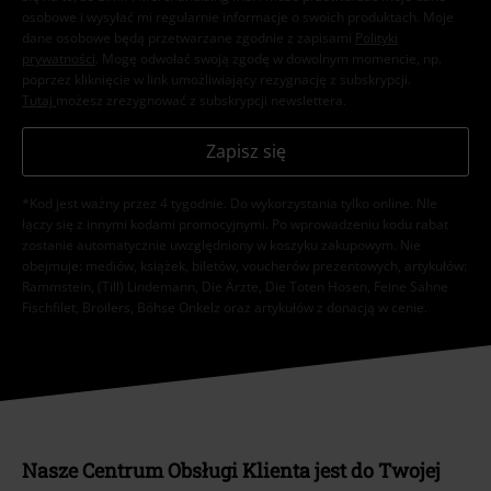
osobowe i wysyłać mi regularnie informacje o swoich produktach. Moje
dane osobowe będą przetwarzane zgodnie z zapisami
Polityki
prywatności
. Mogę odwołać swoją zgodę w dowolnym momencie, np.
poprzez kliknięcie w link umożliwiający rezygnację z subskrypcji.
Tutaj
możesz zrezygnować z subskrypcji newslettera.
Zapisz się
*Kod jest ważny przez 4 tygodnie. Do wykorzystania tylko online. NIe
łączy się z innymi kodami promocyjnymi. Po wprowadzeniu kodu rabat
zostanie automatycznie uwzględniony w koszyku zakupowym. Nie
obejmuje: mediów, książek, biletów, voucherów prezentowych, artykułów:
Rammstein, (Till) Lindemann, Die Ärzte, Die Toten Hosen, Feine Sahne
Fischfilet, Broilers, Böhse Onkelz oraz artykułów z donacją w cenie.
Nasze Centrum Obsługi Klienta jest do Twojej