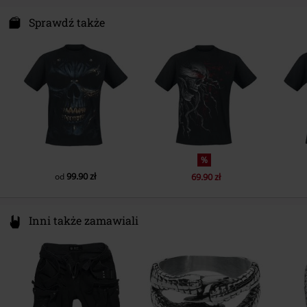
Krój rękawa
Rękawy normalne
Attitude Holland
Energiestraat 4e
Sprawdź także
Długość rękawa
Rękaw krótki
1135 GD Edam
Kolor
Netherlands
czarny
Hello@attitudeholland.nl
%
99.90 zł
od
69.90 zł
Inni także zamawiali