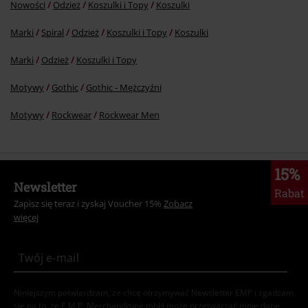
Nowości
Odzież
Koszulki i Topy
Koszulki
Marki
Spiral
Odzież
Koszulki i Topy
Koszulki
Marki
Odzież
Koszulki i Topy
Motywy
Gothic
Gothic - Mężczyźni
Motywy
Rockwear
Rockwear Men
15%
Newsletter
Rabat
Zapisz się teraz i zyskaj Voucher 15%
Zobacz
więcej
Niniejszym potwierdzam, że chcę otrzymywać Newsletter EMP i zgadzam
się na to, że E.M.P. Merchandising mbH może przetwarzać moje dane