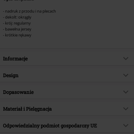
- nadruk z przodu i na plecach
- dekolt: okrągły
- krój: regularny
- bawełna jersey
- krótkie rękawy
Informacje
Numer artykułu
465781
Design
Tytuł:
Dragon's Lair
Rodzaj artykułu
T-Shirt
Brand
Dopasowanie
Spiral
Wzór
Jednolity
Kategoria produktu
Gothic, Rockwear, Horror
Krój - Top
Standardowy
Nadruk
Materiał i Pielęgnacja
Tak
Data premiery
2020-05-15
Długość (odzież)
Normalna
Dekolt
Okrągły
Płeć
Mężczyźni
Materiał wierzchni
100% bawełna
Odpowiedzialny podmiot gospodarczy UE
Rodzaj kołnierza
Bez kołnierza
Instrukcje użytkowania
Pranie w pralce