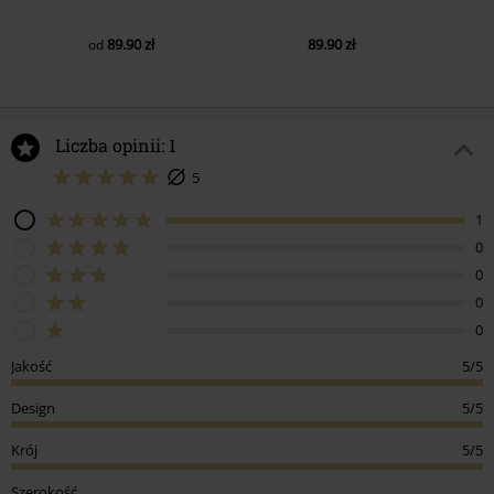
89.90 zł
89.90 zł
od
Liczba opinii: 1
5
1
0
0
0
0
Jakość
5/5
Design
5/5
Krój
5/5
Szerokość