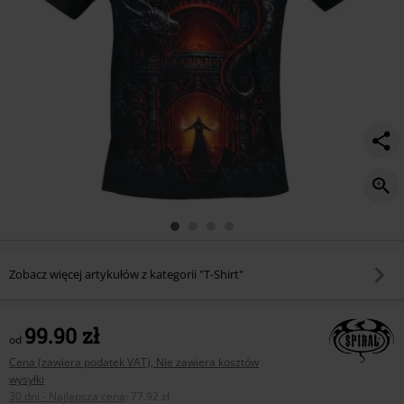
Zobacz więcej artykułów z kategorii "T-Shirt"
99.90 zł
od
Cena (zawiera podatek VAT), Nie zawiera kosztów
wysyłki
30 dni - Najlepsza cena
:
77.92 zł