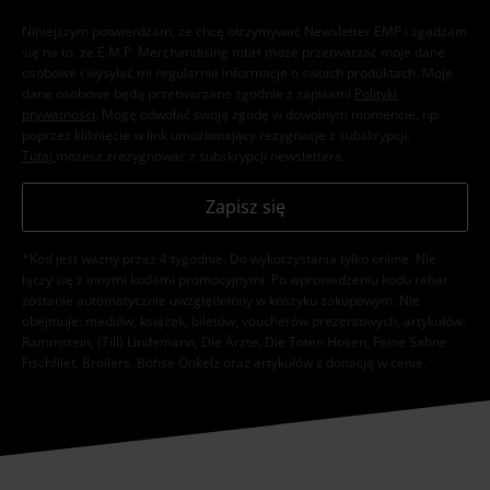
Niniejszym potwierdzam, że chcę otrzymywać Newsletter EMP i zgadzam
się na to, że E.M.P. Merchandising mbH może przetwarzać moje dane
osobowe i wysyłać mi regularnie informacje o swoich produktach. Moje
dane osobowe będą przetwarzane zgodnie z zapisami
Polityki
prywatności
. Mogę odwołać swoją zgodę w dowolnym momencie, np.
poprzez kliknięcie w link umożliwiający rezygnację z subskrypcji.
Tutaj
możesz zrezygnować z subskrypcji newslettera.
Zapisz się
*Kod jest ważny przez 4 tygodnie. Do wykorzystania tylko online. NIe
łączy się z innymi kodami promocyjnymi. Po wprowadzeniu kodu rabat
zostanie automatycznie uwzględniony w koszyku zakupowym. Nie
obejmuje: mediów, książek, biletów, voucherów prezentowych, artykułów:
Rammstein, (Till) Lindemann, Die Ärzte, Die Toten Hosen, Feine Sahne
Fischfilet, Broilers, Böhse Onkelz oraz artykułów z donacją w cenie.