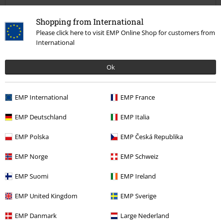
Prześwietna koszulka o fatalnej jakości
Shopping from International
Koszulka wygląda fenomenalnie, pasuje perfekcyjne i na szczęście
nie jest tak wybielona jak na zdjęciach, ALE po trzech praniach
Please click here to visit EMP Online Shop for customers from
zaczęły się pojawiać pierwsze przecierki, po 3 miesiącach (noszenia i
International
prania raz w tygodniu) na prawie każdym szwie są dziury, na
brzegach kuszulki również zaczęły się pojawiać dziury...
Zobacz więcej
Ok
Jakość
1
EMP International
EMP France
Design
5
Krój
EMP Deutschland
EMP Italia
5
Szerokość
EMP Polska
EMP Česká Republika
Za wąski
Idealny
Za szeroki
EMP Norge
EMP Schweiz
Długość
Za krótki
Idealny
Za długi
EMP Suomi
EMP Ireland
Opinia zweryfikowana
EMP United Kingdom
EMP Sverige
Czy ta opinia okazała się pomocna?
EMP Danmark
Large Nederland