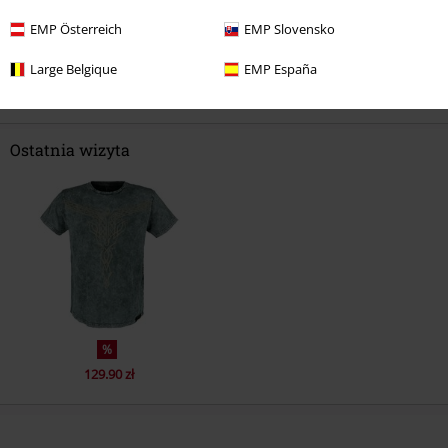
EMP Österreich
EMP Slovensko
Komentarz
Large Belgique
EMP España
Ostatnia wizyta
Prześlij komentarz
%
129.90 zł