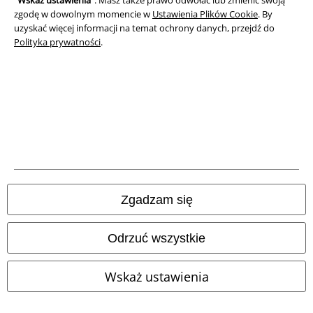
“
Wskaż ustawienia
”. Masz także prawo odwołać lub zmienić swoją
Unieszkodliwianie odpadów i ochrona środowiska
zgodę w dowolnym momencie w
Ustawienia Plików Cookie
. By
uzyskać więcej informacji na temat ochrony danych, przejdź do
Polityka prywatności
.
Deklaracja Zgodności
Informacje dotyczące dostępności
Ustawienia Plików Cookie
Skorzystaj z prawa do odstąpienia od umowy
Wszystkie ceny zawierają podatek VAT. Nie zawierają
kosztów
wysyłki.
Zgadzam się
© 1986-2026 E.M.P. Merchandising HGmbH
Odrzuć wszystkie
Wskaż ustawienia
Sklepy internetowe EMP
EMP International