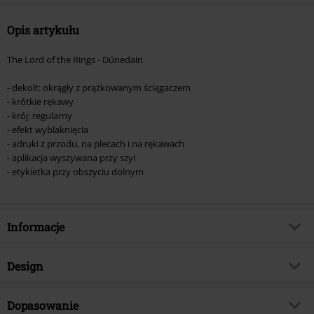
Opis artykułu
The Lord of the Rings - Dúnedain
- dekolt: okrągły z prążkowanym ściągaczem
- krótkie rękawy
- krój: regularny
- efekt wyblaknięcia
- adruki z przodu, na plecach i na rękawach
- aplikacja wyszywana przy szyi
- etykietka przy obszyciu dolnym
Informacje
Numer artykułu
530094
Design
Tytuł:
Dunedain
Rodzaj artykułu
T-Shirt
TYLKO w EMP
Dopasowanie
Tak