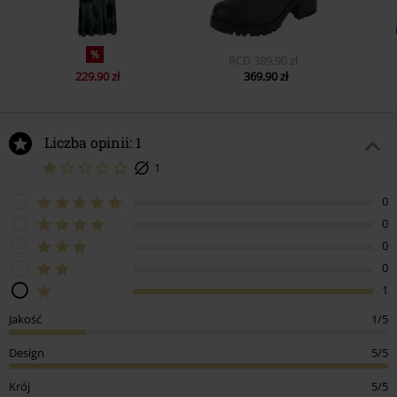
%
RCD
389.90 zł
229.90 zł
369.90 zł
Liczba opinii: 1
1
0
0
0
0
1
Jakość
1/5
Design
5/5
Krój
5/5