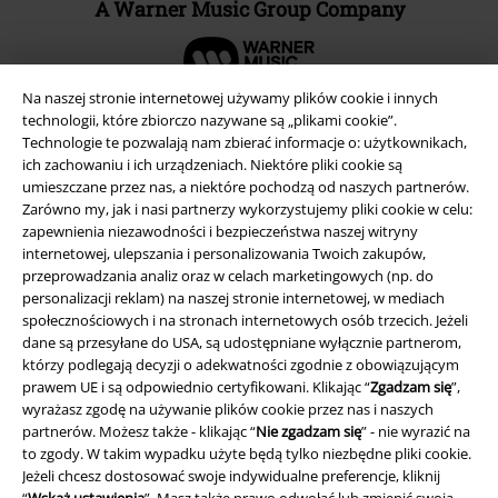
A Warner Music Group Company
Na naszej stronie internetowej używamy plików cookie i innych
technologii, które zbiorczo nazywane są „plikami cookie”.
Technologie te pozwalają nam zbierać informacje o: użytkownikach,
ich zachowaniu i ich urządzeniach. Niektóre pliki cookie są
umieszczane przez nas, a niektóre pochodzą od naszych partnerów.
Zarówno my, jak i nasi partnerzy wykorzystujemy pliki cookie w celu:
zapewnienia niezawodności i bezpieczeństwa naszej witryny
internetowej, ulepszania i personalizowania Twoich zakupów,
przeprowadzania analiz oraz w celach marketingowych (np. do
personalizacji reklam) na naszej stronie internetowej, w mediach
społecznościowych i na stronach internetowych osób trzecich. Jeżeli
Informacje prawne
dane są przesyłane do USA, są udostępniane wyłącznie partnerom,
którzy podlegają decyzji o adekwatności zgodnie z obowiązującym
Regulamin
prawem UE i są odpowiednio certyfikowani. Klikając “
Zgadzam się
”,
wyrażasz zgodę na używanie plików cookie przez nas i naszych
Dane firmy
partnerów. Możesz także - klikając “
Nie zgadzam się
” - nie wyrazić na
to zgody. W takim wypadku użyte będą tylko niezbędne pliki cookie.
Polityka prywatności
Jeżeli chcesz dostosować swoje indywidualne preferencje, kliknij