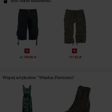
Inni także zamawiali
%
%
169.90 zł
111.92 zł
od
Więcej artykułów: "Władca Pierścieni"