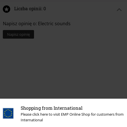
Liczba opinii: 0
Napisz opinię o: Electric sounds
Napisz opinię
Shopping from International
Więcej kategorii. Więcej możliwości.
Please click here to visit EMP Online Shop for customers from
International
Zespoły
Media
CD