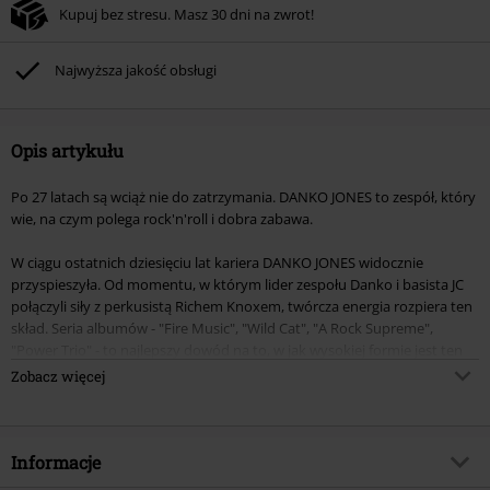
Kupuj bez stresu. Masz 30 dni na zwrot!
Najwyższa jakość obsługi
Opis artykułu
Po 27 latach są wciąż nie do zatrzymania. DANKO JONES to zespół, który
wie, na czym polega rock'n'roll i dobra zabawa.
W ciągu ostatnich dziesięciu lat kariera DANKO JONES widocznie
przyspieszyła. Od momentu, w którym lider zespołu Danko i basista JC
połączyli siły z perkusistą Richem Knoxem, twórcza energia rozpiera ten
skład. Seria albumów - "Fire Music", "Wild Cat", "A Rock Supreme",
"Power Trio" - to najlepszy dowód na to, w jak wysokiej formie jest ten
skład. Dobra passa jest kontynuowana na "Electirc Sounds".
Zobacz więcej
Na płycie gościnnie pojawili się: Tyler Stewart (Barenaked Ladies) w
utworze "She's My Baby", Damian Abraham (Fucked Up) w "Get High?"
oraz gitarzysta Daniel Dekay (Exciter) w "Electric Sounds".
Informacje