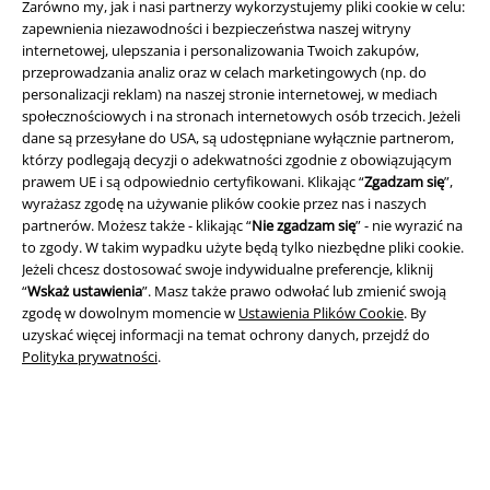
Zarówno my, jak i nasi partnerzy wykorzystujemy pliki cookie w celu:
zapewnienia niezawodności i bezpieczeństwa naszej witryny
internetowej, ulepszania i personalizowania Twoich zakupów,
przeprowadzania analiz oraz w celach marketingowych (np. do
personalizacji reklam) na naszej stronie internetowej, w mediach
społecznościowych i na stronach internetowych osób trzecich. Jeżeli
dane są przesyłane do USA, są udostępniane wyłącznie partnerom,
którzy podlegają decyzji o adekwatności zgodnie z obowiązującym
prawem UE i są odpowiednio certyfikowani. Klikając “
Zgadzam się
”,
Informacje prawne
wyrażasz zgodę na używanie plików cookie przez nas i naszych
partnerów. Możesz także - klikając “
Nie zgadzam się
” - nie wyrazić na
Regulamin
to zgody. W takim wypadku użyte będą tylko niezbędne pliki cookie.
Jeżeli chcesz dostosować swoje indywidualne preferencje, kliknij
Dane firmy
“
Wskaż ustawienia
”. Masz także prawo odwołać lub zmienić swoją
zgodę w dowolnym momencie w
Ustawienia Plików Cookie
. By
Polityka prywatności
uzyskać więcej informacji na temat ochrony danych, przejdź do
Polityka prywatności
.
Unieszkodliwianie odpadów i ochrona środowiska
Deklaracja Zgodności
Informacje dotyczące dostępności