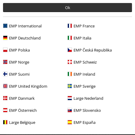
Zespoły
Gatunki muzyczne
Ok
Zespoły
Top Bands
Danko Jones
EMP International
EMP France
Wyprzedaż %
Media
CDs
EMP Deutschland
EMP Italia
EMP Polska
EMP Česká Republika
15%
Newsletter
EMP Norge
EMP Schweiz
Rabat
Zapisz się teraz i zyskaj Voucher 15%
Zobacz
więcej
EMP Suomi
EMP Ireland
EMP United Kingdom
EMP Sverige
EMP Danmark
Large Nederland
Niniejszym potwierdzam, że chcę otrzymywać Newsletter EMP i zgadzam
EMP Österreich
EMP Slovensko
się na to, że E.M.P. Merchandising mbH może przetwarzać moje dane
osobowe i wysyłać mi regularnie informacje o swoich produktach. Moje
Large Belgique
EMP España
dane osobowe będą przetwarzane zgodnie z zapisami
Polityki
prywatności
. Mogę odwołać swoją zgodę w dowolnym momencie, np.