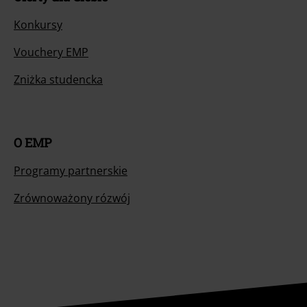
Konkursy
Vouchery EMP
Zniżka studencka
O EMP
Programy partnerskie
Zrównoważony rózwój