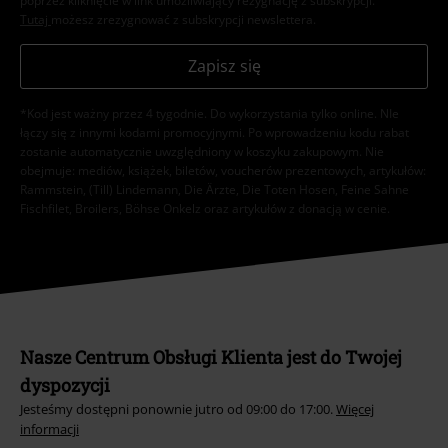
poprzez kliknięcie w link umożliwiający rezygnację z subskrypcji.
Tutaj
możesz zrezygnować z subskrypcji newslettera.
Zapisz się
*Kod jest ważny przez 4 tygodnie. Do wykorzystania tylko online. NIe
łączy się z innymi kodami promocyjnymi. Po wprowadzeniu kodu rabat
zostanie automatycznie uwzględniony w koszyku zakupowym. Nie
obejmuje: mediów, książek, biletów, voucherów prezentowych, artykułów:
Rammstein, (Till) Lindemann, Die Ärzte, Die Toten Hosen, Feine Sahne
Fischfilet, Broilers, Böhse Onkelz oraz artykułów z donacją w cenie.
Nasze Centrum Obsługi Klienta jest do Twojej
dyspozycji
Jesteśmy dostępni ponownie jutro od 09:00 do 17:00.
Więcej
informacji