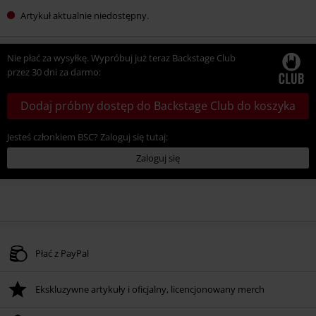
Artykuł aktualnie niedostępny.
Nie płać za wysyłkę. Wypróbuj już teraz Backstage Club
przez 30 dni za darmo:
Dodaj próbny dostęp do Backstage Club do koszyka
Jesteś członkiem BSC? Zaloguj się tutaj:
Zaloguj się
Płać z PayPal
Ekskluzywne artykuły i oficjalny, licencjonowany merch