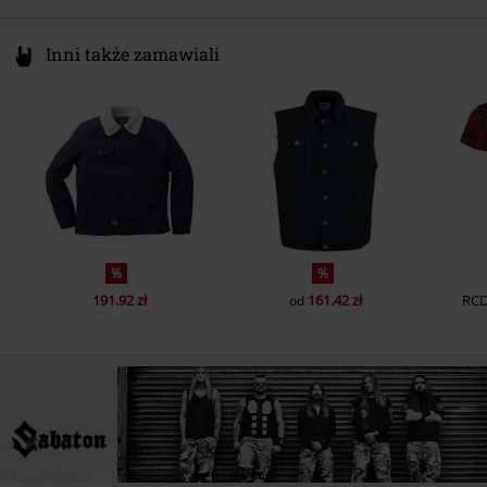
Inni także zamawiali
%
%
191.92 zł
161.42 zł
RC
od