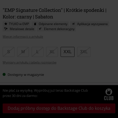
"EMP Signature Collection" | Krótkie spodenki |
Kolor: czarny | Sabaton
TYLKO w EMP
Odpinane elementy
Aplikacja wyszywana
Metalowe detale
Element dekoracyjny
Więcej informacji o artykule
Wybierz
S
M
L
XL
XXL
3XL
swój
Wymiary artykułu i tabela rozmiarów
rozmiar
Dostępny w magazynie
Nie płać za wysyłkę. Wypróbuj już teraz Backstage Club
przez 30 dni za darmo:
Dodaj próbny dostęp do Backstage Club do koszyka