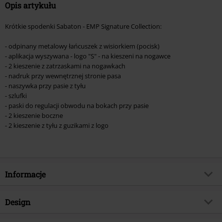
Opis artykułu
Krótkie spodenki Sabaton - EMP Signature Collection:
- odpinany metalowy łańcuszek z wisiorkiem (pocisk)
- aplikacja wyszywana - logo "S" - na kieszeni na nogawce
- 2 kieszenie z zatrzaskami na nogawkach
- nadruk przy wewnętrznej stronie pasa
- naszywka przy pasie z tyłu
- szlufki
- paski do regulacji obwodu na bokach przy pasie
- 2 kieszenie boczne
- 2 kieszenie z tyłu z guzikami z logo
Informacje
Numer artykułu
557264
Design
Tytuł:
EMP Signature Collection