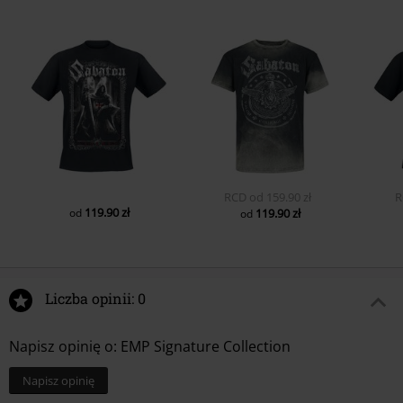
RCD
od
159.90 zł
R
119.90 zł
od
119.90 zł
od
Liczba opinii: 0
Napisz opinię o: EMP Signature Collection
Napisz opinię