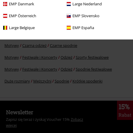
299.90 zł
EMP Danmark
Large Nederland
EMP Österreich
EMP Slovensko
Więcej kategorii. Więcej możliwości.
Large Belgique
EMP España
Odzież & akcesoria
Dół
Krótkie spodenki
Motywy
Czarna odzież
Czarne spodnie
Motywy
Festiwale i Koncerty
Odzież
Szorty festiwalowe
Motywy
Festiwale i Koncerty
Odzież
Spodnie festiwalowe
Duże rozmiary
Mężczyźni
Spodnie
Krótkie spodenki
15%
Newsletter
Rabat
Zapisz się teraz i zyskaj Voucher 15%
Zobacz
więcej