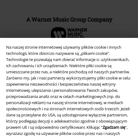
A Warner Music Group Company
Na naszej stronie internetowej używamy plików cookie i innych
technologii, które zbiorczo nazywane są „plikami cookie”.
Technologie te pozwalają nam zbierać informacje o: użytkownikach,
ich zachowaniu i ich urządzeniach. Niektóre pliki cookie są
umieszczane przez nas, a niektóre pochodzą od naszych partnerów.
Zarówno my, jak i nasi partnerzy wykorzystujemy pliki cookie w celu:
zapewnienia niezawodności i bezpieczeństwa naszej witryny
internetowej, ulepszania i personalizowania Twoich zakupów,
przeprowadzania analiz oraz w celach marketingowych (np. do
personalizacji reklam) na naszej stronie internetowej, w mediach
Informacje prawne
społecznościowych i na stronach internetowych osób trzecich. Jeżeli
dane są przesyłane do USA, są udostępniane wyłącznie partnerom,
Regulamin
którzy podlegają decyzji o adekwatności zgodnie z obowiązującym
prawem UE i są odpowiednio certyfikowani. Klikając “
Zgadzam się
”,
Dane firmy
wyrażasz zgodę na używanie plików cookie przez nas i naszych