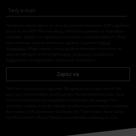
Niniejszym potwierdzam, że chcę otrzymywać Newsletter EMP i zgadzam
się na to, że E.M.P. Merchandising mbH może przetwarzać moje dane
osobowe i wysyłać mi regularnie informacje o swoich produktach. Moje
dane osobowe będą przetwarzane zgodnie z zapisami
Polityki
prywatności
. Mogę odwołać swoją zgodę w dowolnym momencie, np.
poprzez kliknięcie w link umożliwiający rezygnację z subskrypcji.
Tutaj
możesz zrezygnować z subskrypcji newslettera.
Zapisz się
*Kod jest ważny przez 4 tygodnie. Do wykorzystania tylko online. NIe
łączy się z innymi kodami promocyjnymi. Po wprowadzeniu kodu rabat
zostanie automatycznie uwzględniony w koszyku zakupowym. Nie
obejmuje: mediów, książek, biletów, voucherów prezentowych, artykułów:
Rammstein, (Till) Lindemann, Die Ärzte, Die Toten Hosen, Feine Sahne
Fischfilet, Broilers, Böhse Onkelz oraz artykułów z donacją w cenie.