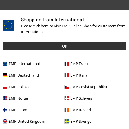
Shopping from International
Please click here to visit EMP Online Shop for customers from
International
Ok
EMP International
EMP France
Ostatnia wizyta
EMP Deutschland
EMP Italia
EMP Polska
EMP Česká Republika
EMP Norge
EMP Schweiz
EMP Suomi
EMP Ireland
EMP United Kingdom
EMP Sverige
RCD
329.90 zł