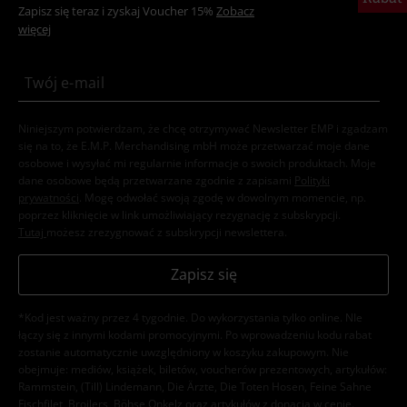
Zapisz się teraz i zyskaj Voucher 15%
Zobacz
więcej
Niniejszym potwierdzam, że chcę otrzymywać Newsletter EMP i zgadzam
się na to, że E.M.P. Merchandising mbH może przetwarzać moje dane
osobowe i wysyłać mi regularnie informacje o swoich produktach. Moje
dane osobowe będą przetwarzane zgodnie z zapisami
Polityki
prywatności
. Mogę odwołać swoją zgodę w dowolnym momencie, np.
poprzez kliknięcie w link umożliwiający rezygnację z subskrypcji.
Tutaj
możesz zrezygnować z subskrypcji newslettera.
Zapisz się
*Kod jest ważny przez 4 tygodnie. Do wykorzystania tylko online. NIe
łączy się z innymi kodami promocyjnymi. Po wprowadzeniu kodu rabat
zostanie automatycznie uwzględniony w koszyku zakupowym. Nie
obejmuje: mediów, książek, biletów, voucherów prezentowych, artykułów:
Rammstein, (Till) Lindemann, Die Ärzte, Die Toten Hosen, Feine Sahne
Fischfilet, Broilers, Böhse Onkelz oraz artykułów z donacją w cenie.