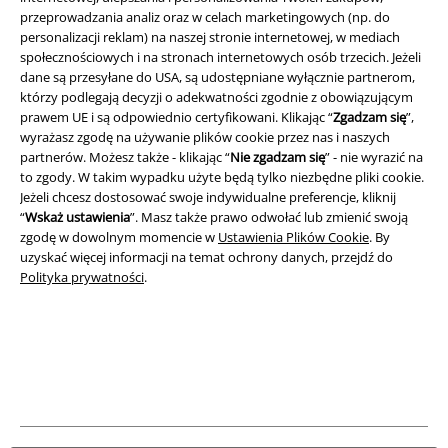
przeprowadzania analiz oraz w celach marketingowych (np. do
personalizacji reklam) na naszej stronie internetowej, w mediach
społecznościowych i na stronach internetowych osób trzecich. Jeżeli
dane są przesyłane do USA, są udostępniane wyłącznie partnerom,
którzy podlegają decyzji o adekwatności zgodnie z obowiązującym
prawem UE i są odpowiednio certyfikowani. Klikając “
Zgadzam się
”,
A Warner Music Group Company
wyrażasz zgodę na używanie plików cookie przez nas i naszych
partnerów. Możesz także - klikając “
Nie zgadzam się
” - nie wyrazić na
to zgody. W takim wypadku użyte będą tylko niezbędne pliki cookie.
Jeżeli chcesz dostosować swoje indywidualne preferencje, kliknij
“
Wskaż ustawienia
”. Masz także prawo odwołać lub zmienić swoją
zgodę w dowolnym momencie w
Ustawienia Plików Cookie
. By
uzyskać więcej informacji na temat ochrony danych, przejdź do
Polityka prywatności
.
Informacje prawne
Regulamin