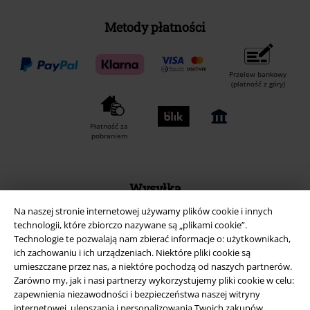
Metody płatności
Przelew bankowy
(płatność z góry)
Płatność za
pobraniem
Wysyłka
Na naszej stronie internetowej używamy plików cookie i innych
technologii, które zbiorczo nazywane są „plikami cookie”.
Technologie te pozwalają nam zbierać informacje o: użytkownikach,
ich zachowaniu i ich urządzeniach. Niektóre pliki cookie są
umieszczane przez nas, a niektóre pochodzą od naszych partnerów.
Aplikację EMP
Zarówno my, jak i nasi partnerzy wykorzystujemy pliki cookie w celu:
Ściągnij nową aplikację EMP - ZA DARMO - i korzystaj z nowych
zapewnienia niezawodności i bezpieczeństwa naszej witryny
funkcji!
internetowej, ulepszania i personalizowania Twoich zakupów,