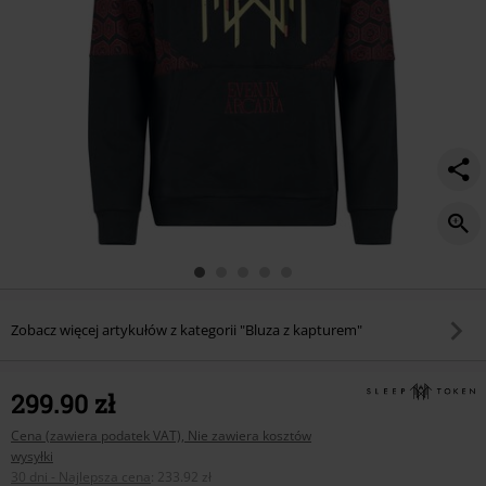
Zobacz więcej artykułów z kategorii "Bluza z kapturem"
299.90 zł
Cena (zawiera podatek VAT), Nie zawiera kosztów
wysyłki
30 dni - Najlepsza cena
:
233.92 zł