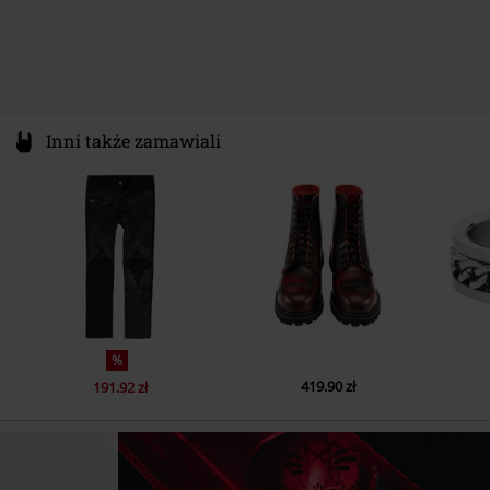
Inni także zamawiali
%
419.90 zł
191.92 zł