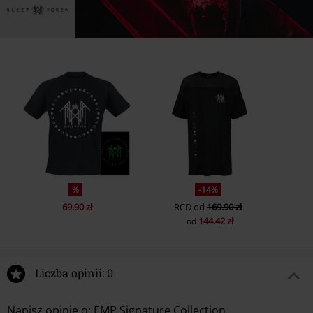
%
-14%
69.90 zł
RCD
od
169.90 zł
144.42 zł
od
Liczba opinii: 0
Napisz opinię o: EMP Signature Collection