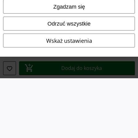
Zgadzam się
Dane firmy
Odrzuć wszystkie
Polityka prywatności
Wskaż ustawienia
Unieszkodliwianie odpadów i ochrona środowiska
Deklaracja Zgodności
Dodaj do koszyka
Informacje dotyczące dostępności
Ustawienia Plików Cookie
Skorzystaj z prawa do odstąpienia od umowy
Wszystkie ceny zawierają podatek VAT. Nie zawierają
kosztów
wysyłki.
© 1986-2026 E.M.P. Merchandising HGmbH