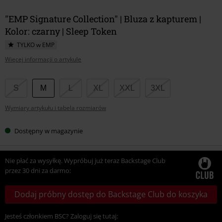
"EMP Signature Collection" | Bluza z kapturem |
Kolor: czarny | Sleep Token
TYLKO w EMP
Więcej informacji o artykule
Wybierz
S
M
L
XL
XXL
3XL
swój
Wymiary artykułu i tabela rozmiarów
rozmiar
Dostępny w magazynie
Nie płać za wysyłkę. Wypróbuj już teraz Backstage Club
przez 30 dni za darmo:
Dodaj próbny dostęp do Backstage Club do koszyka
Jesteś członkiem BSC? Zaloguj się tutaj: