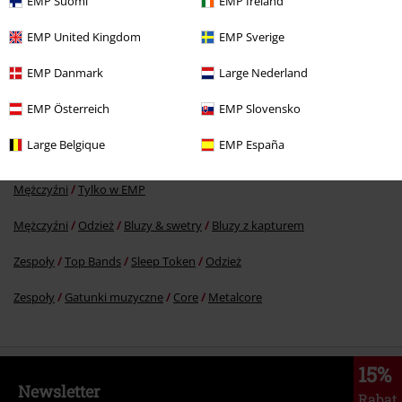
EMP Suomi
EMP Ireland
EMP United Kingdom
EMP Sverige
299.90 zł
EMP Danmark
Large Nederland
EMP Österreich
EMP Slovensko
Więcej kategorii. Więcej możliwości.
Large Belgique
EMP España
Mężczyźni
Odzież
Bluzy & swetry
Swetry
Mężczyźni
Tylko w EMP
Mężczyźni
Odzież
Bluzy & swetry
Bluzy z kapturem
Zespoły
Top Bands
Sleep Token
Odzież
Zespoły
Gatunki muzyczne
Core
Metalcore
15%
Newsletter
Rabat