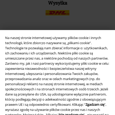
Wysyłka
Aplikację EMP
Na naszej stronie internetowej używamy plików cookie i innych
Ściągnij nową aplikację EMP - ZA DARMO - i korzystaj z nowych
technologii, które zbiorczo nazywane są „plikami cookie”.
funkcji!
Technologie te pozwalają nam zbierać informacje o: użytkownikach,
ich zachowaniu i ich urządzeniach. Niektóre pliki cookie są
umieszczane przez nas, a niektóre pochodzą od naszych partnerów.
Zarówno my, jak i nasi partnerzy wykorzystujemy pliki cookie w celu:
zapewnienia niezawodności i bezpieczeństwa naszej witryny
internetowej, ulepszania i personalizowania Twoich zakupów,
A Warner Music Group Company
przeprowadzania analiz oraz w celach marketingowych (np. do
personalizacji reklam) na naszej stronie internetowej, w mediach
społecznościowych i na stronach internetowych osób trzecich. Jeżeli
dane są przesyłane do USA, są udostępniane wyłącznie partnerom,
którzy podlegają decyzji o adekwatności zgodnie z obowiązującym
prawem UE i są odpowiednio certyfikowani. Klikając “
Zgadzam się
”,
wyrażasz zgodę na używanie plików cookie przez nas i naszych
partnerów. Możesz także - klikając “
Nie zgadzam się
” - nie wyrazić na