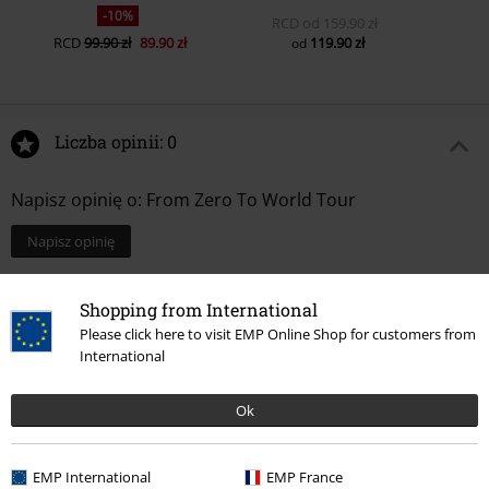
-10%
RCD
od
159.90 zł
RCD
99.90 zł
89.90 zł
119.90 zł
od
Liczba opinii: 0
Napisz opinię o: From Zero To World Tour
Napisz opinię
Shopping from International
Please click here to visit EMP Online Shop for customers from
International
Ok
EMP International
EMP France