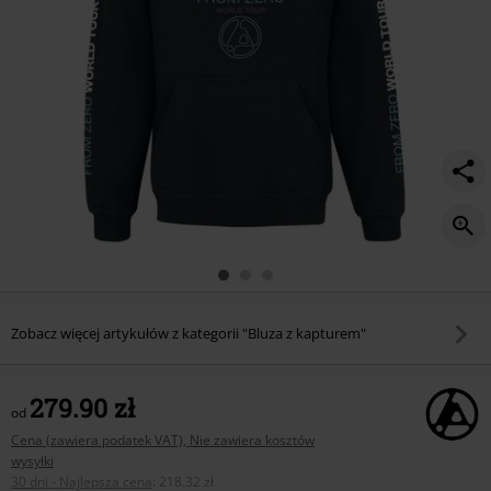
Zobacz więcej artykułów z kategorii "Bluza z kapturem"
279.90 zł
od
Cena (zawiera podatek VAT), Nie zawiera kosztów
wysyłki
30 dni - Najlepsza cena
:
218.32 zł