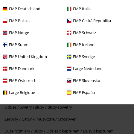
Ostatnia wizyta
EMP Deutschland
EMP Italia
EMP Polska
EMP Česká Republika
EMP Norge
EMP Schweiz
EMP Suomi
EMP Ireland
EMP United Kingdom
EMP Sverige
EMP Danmark
Large Nederland
279.90 zł
od
EMP Österreich
EMP Slovensko
Large Belgique
EMP España
Więcej kategorii. Więcej możliwości.
Odzież
Swetry i Bluzy
Bluzy i Swetry
Zespoły
Gatunki muzyczne
Crossover
Duże rozmiary
Bluzy
Odzież z kapturem
Bluzy z kapturem