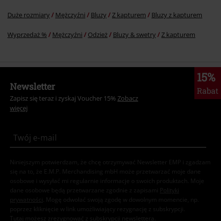
Duże rozmiary
Mężczyźni
Bluzy
Z kapturem
Bluzy z kapturem
Wyprzedaż %
Mężczyźni
Odzież
Bluzy & swetry
Z kapturem
15%
Newsletter
Rabat
Zapisz się teraz i zyskaj Voucher 15%
Zobacz
więcej
Niniejszym potwierdzam, że chcę otrzymywać Newsletter EMP i zgadzam
się na to, że E.M.P. Merchandising mbH może przetwarzać moje dane
osobowe i wysyłać mi regularnie informacje o swoich produktach. Moje
dane osobowe będą przetwarzane zgodnie z zapisami
Polityki
prywatności
. Mogę odwołać swoją zgodę w dowolnym momencie, np.
poprzez kliknięcie w link umożliwiający rezygnację z subskrypcji.
Tutaj
możesz zrezygnować z subskrypcji newslettera.