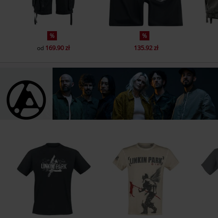
%
%
169.90 zł
135.92 zł
od