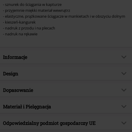
- sznurek do ściągania w kapturze
- przyjemnie miękki materiał wewnątrz
- elastyczne, prążkowane ściągacze w mankietach i w obszyciu dolnym
- kieszeń-kangurek
- nadruk z przodu i na plecach
- nadruk na rękawie
Informacje
Numer artykułu
584202
Design
Tytuł:
From Zero To World Tour
Rodzaj artykułu
Bluza z kapturem
Gatunek muzyczny
Dopasowanie
Crossover
Wzór
Jednolity
Kategoria produktu
Merch Zespołów, Zespoły
Krój - Top
Standardowy
Nadruk
Materiał i Pielęgnacja
Tak
Signature Collection
Nie
Długość (odzież)
Normalna
Nadruk - Rodzaj
Sitodruk
Licencja
Oficjalnie licencjonowany produkt
Materiał wierzchni
50% bawełna, 50% poliester
Odpowiedzialny podmiot gospodarczy UE
Detale
Prążkowane ściągacze, Nadruk z
Zespół
Linkin Park
Instrukcje użytkowania
Pranie w pralce
przodu, Nadruk na plecach,