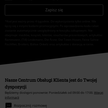
Zapisz się
*Kod jest ważny przez 4 tygodnie. Do wykorzystania tylko online. NIe
łączy się z innymi kodami promocyjnymi. Po wprowadzeniu kodu rabat
zostanie automatycznie uwzględniony w koszyku zakupowym. Nie
obejmuje: mediów, książek, biletów, voucherów prezentowych, artykułów:
Rammstein, (Till) Lindemann, Die Ärzte, Die Toten Hosen, Feine Sahne
Fischfilet, Broilers, Böhse Onkelz oraz artykułów z donacją w cenie.
Nasze Centrum Obsługi Klienta jest do Twojej
dyspozycji
Będziemy dostępni ponownie: Poniedziałek od 09:00 do 17:00.
Więcej
informacji
Rozpocznij rozmowę