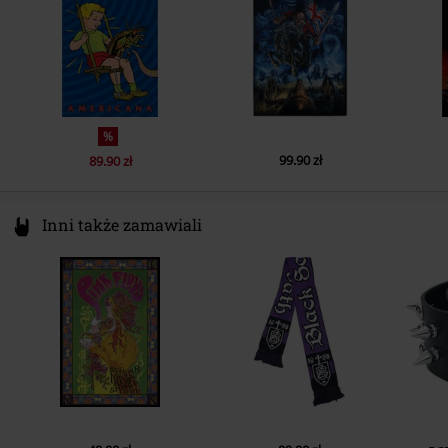
EUAR@ie.ia-net.com
%
99.90 zł
89.90 zł
Inni także zamawiali