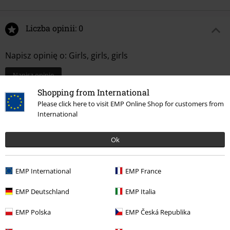
Liczba opinii: 0
Napisz opinię o: Girls, girls, girls
Napisz opinię
Shopping from International
Please click here to visit EMP Online Shop for customers from
International
Ok
EMP International
EMP France
EMP Deutschland
EMP Italia
EMP Polska
EMP Česká Republika
Więcej kategorii. Więcej możliwości.