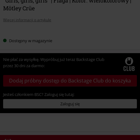
"Girls, girls, girls" | Flaga | Kolor: wielokolorowy |
Mötley Crüe
Więcej informacji o artykule
Wybierz
Dostępny w magazynie
swój
rozmiar
Nie płać za wysyłkę. Wypróbuj już teraz Backstage Club
przez 30 dni za darmo:
Dodaj próbny dostęp do Backstage Club do koszyka
Jesteś członkiem BSC? Zaloguj się tutaj:
Zaloguj się