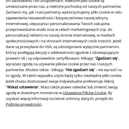
ich zachowaniu i ich urządzeniach. Niektóre pliki cookie są
umieszczane przez nas, a niektóre pochodzą od naszych partnerów.
Zarówno my, jak i nasi partnerzy wykorzystujemy pliki cookie w celu:
zapewnienia niezawodności i bezpieczeństwa naszej witryny
internetowej, ulepszania i personalizowania Twoich zakupów,
przeprowadzania analiz oraz w celach marketingowych (np. do
personalizacji reklam) na naszej stronie internetowej, w mediach
społecznościowych i na stronach internetowych osób trzecich. Jeżeli
dane są przesyłane do USA, są udostępniane wyłącznie partnerom,
którzy podlegają decyzji o adekwatności zgodnie z obowiązującym
prawem UE i są odpowiednio certyfikowani. Klikając “
Zgadzam się
”,
Informacje prawne
wyrażasz zgodę na używanie plików cookie przez nas i naszych
partnerów. Możesz także - klikając “
Nie zgadzam się
” - nie wyrazić na
Regulamin
to zgody. W takim wypadku użyte będą tylko niezbędne pliki cookie.
Jeżeli chcesz dostosować swoje indywidualne preferencje, kliknij
Dane firmy
“
Wskaż ustawienia
”. Masz także prawo odwołać lub zmienić swoją
zgodę w dowolnym momencie w
Ustawienia Plików Cookie
. By
uzyskać więcej informacji na temat ochrony danych, przejdź do
Polityka prywatności
Polityka prywatności
.
Unieszkodliwianie odpadów i ochrona środowiska
Deklaracja Zgodności