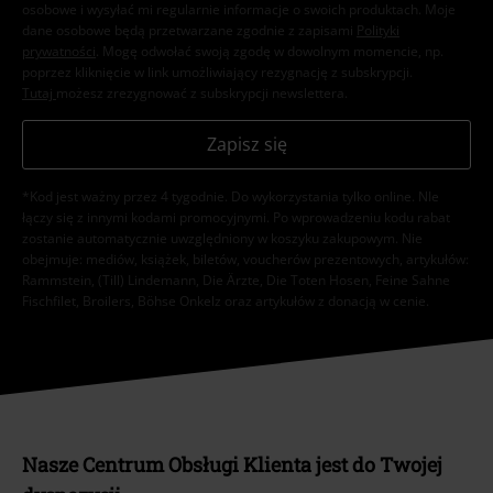
osobowe i wysyłać mi regularnie informacje o swoich produktach. Moje
dane osobowe będą przetwarzane zgodnie z zapisami
Polityki
prywatności
. Mogę odwołać swoją zgodę w dowolnym momencie, np.
poprzez kliknięcie w link umożliwiający rezygnację z subskrypcji.
Tutaj
możesz zrezygnować z subskrypcji newslettera.
Zapisz się
*Kod jest ważny przez 4 tygodnie. Do wykorzystania tylko online. NIe
łączy się z innymi kodami promocyjnymi. Po wprowadzeniu kodu rabat
zostanie automatycznie uwzględniony w koszyku zakupowym. Nie
obejmuje: mediów, książek, biletów, voucherów prezentowych, artykułów:
Rammstein, (Till) Lindemann, Die Ärzte, Die Toten Hosen, Feine Sahne
Fischfilet, Broilers, Böhse Onkelz oraz artykułów z donacją w cenie.
Nasze Centrum Obsługi Klienta jest do Twojej