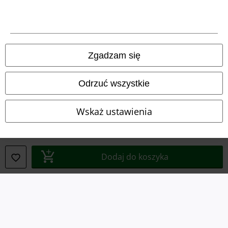
Informacje dotyczące dostępności
Ustawienia Plików Cookie
Zgadzam się
Skorzystaj z prawa do odstąpienia od umowy
Odrzuć wszystkie
Wszystkie ceny zawierają podatek VAT. Nie zawierają
kosztów
wysyłki.
© 1986-2026 E.M.P. Merchandising HGmbH
Wskaż ustawienia
Dodaj do koszyka
Sklepy internetowe EMP
EMP International
EMP France
EMP Deutschland