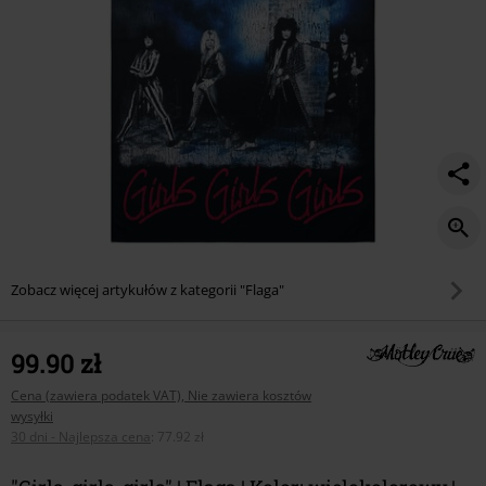
Zobacz więcej artykułów z kategorii "Flaga"
99.90 zł
Cena (zawiera podatek VAT), Nie zawiera kosztów
wysyłki
30 dni - Najlepsza cena
:
77.92 zł