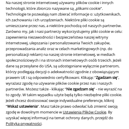
Na naszej stronie internetowej używamy plików cookie i innych
technologii, które zbiorczo nazywane są „plikami cookie”.
Technologie te pozwalają nam zbierać informacje o: użytkownikach,
ich zachowaniu i ich urządzeniach. Niektóre pliki cookie są
umieszczane przez nas, a niektóre pochodzą od naszych partnerów.
Zarówno my, jak i nasi partnerzy wykorzystujemy pliki cookie w celu:
zapewnienia niezawodności i bezpieczeństwa naszej witryny
internetowej, ulepszania i personalizowania Twoich zakupów,
przeprowadzania analiz oraz w celach marketingowych (np. do
Informacje prawne
personalizacji reklam) na naszej stronie internetowej, w mediach
społecznościowych i na stronach internetowych osób trzecich. Jeżeli
Regulamin
dane są przesyłane do USA, są udostępniane wyłącznie partnerom,
którzy podlegają decyzji o adekwatności zgodnie z obowiązującym
prawem UE i są odpowiednio certyfikowani. Klikając “
Zgadzam się
”,
Dane firmy
wyrażasz zgodę na używanie plików cookie przez nas i naszych
partnerów. Możesz także - klikając “
Nie zgadzam się
” - nie wyrazić na
Polityka prywatności
to zgody. W takim wypadku użyte będą tylko niezbędne pliki cookie.
Jeżeli chcesz dostosować swoje indywidualne preferencje, kliknij
Unieszkodliwianie odpadów i ochrona środowiska
“
Wskaż ustawienia
”. Masz także prawo odwołać lub zmienić swoją
zgodę w dowolnym momencie w
Ustawienia Plików Cookie
. By
Deklaracja Zgodności
uzyskać więcej informacji na temat ochrony danych, przejdź do
Polityka prywatności
.