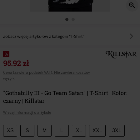
Zobacz więcej artykułów z kategorii "T-Shirt"
%
95.92 zł
Cena (zawiera podatek VAT), Nie zawiera kosztów
wysyłki
"Gothabilly III - Go Team Satan" | T-Shirt | Kolor:
czarny | Killstar
Więcej informacji o artykule
Wybierz
XS
S
M
L
XL
XXL
3XL
swój