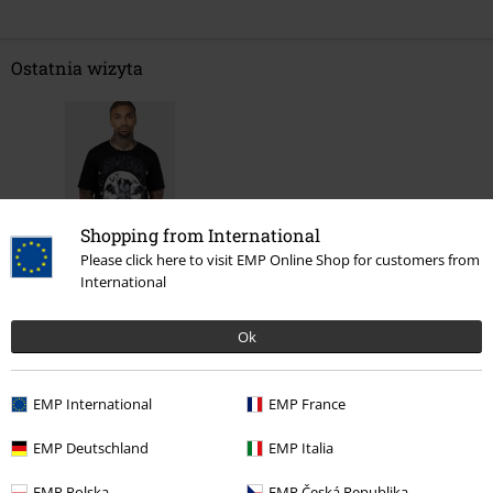
Ostatnia wizyta
Shopping from International
Please click here to visit EMP Online Shop for customers from
International
%
95.92 zł
Ok
Więcej kategorii. Więcej możliwości.
EMP International
EMP France
Odzież
Koszulki i Topy
Koszulki
EMP Deutschland
EMP Italia
Odzież & akcesoria
Góra
Koszulki
EMP Polska
EMP Česká Republika