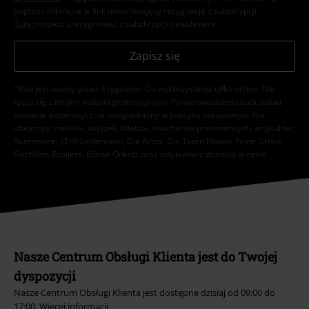
poprzez kliknięcie w link umożliwiający rezygnację z subskrypcji.
Tutaj
możesz zrezygnować z subskrypcji newslettera.
Zapisz się
*Kod jest ważny przez 4 tygodnie. Do wykorzystania tylko online. NIe
łączy się z innymi kodami promocyjnymi. Po wprowadzeniu kodu rabat
zostanie automatycznie uwzględniony w koszyku zakupowym. Nie
obejmuje: mediów, książek, biletów, voucherów prezentowych, artykułów:
Rammstein, (Till) Lindemann, Die Ärzte, Die Toten Hosen, Feine Sahne
Fischfilet, Broilers, Böhse Onkelz oraz artykułów z donacją w cenie.
Nasze Centrum Obsługi Klienta jest do Twojej
dyspozycji
Nasze Centrum Obsługi Klienta jest dostępne dzisiaj od 09:00 do
17:00.
Więcej informacji