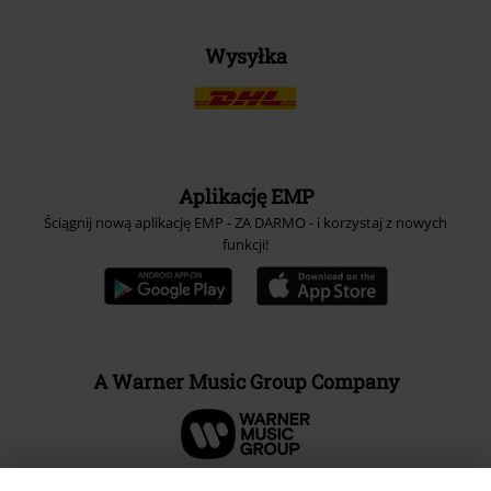
Wysyłka
Aplikację EMP
Ściągnij nową aplikację EMP - ZA DARMO - i korzystaj z nowych
funkcji!
A Warner Music Group Company