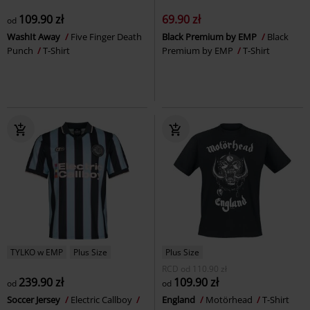
109.90 zł
69.90 zł
od
WashIt Away
Five Finger Death
Black Premium by EMP
Black
Punch
T-Shirt
Premium by EMP
T-Shirt
TYLKO w EMP
Plus Size
Plus Size
RCD
od
110.90 zł
239.90 zł
109.90 zł
od
od
Soccer Jersey
Electric Callboy
England
Motörhead
T-Shirt