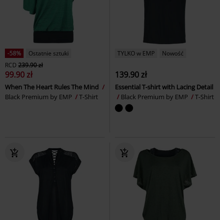
-58%
Ostatnie sztuki
TYLKO w EMP
Nowość
RCD
239.90 zł
99.90 zł
139.90 zł
When The Heart Rules The Mind
Essential T-shirt with Lacing Detail
Black Premium by EMP
T-Shirt
Black Premium by EMP
T-Shirt