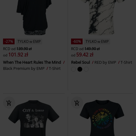
-27%
TYLKO w EMP
-60%
TYLKO w EMP
RCD
od
139.90 zł
RCD
od
149.90 zł
101.92 zł
59.42 zł
od
od
When The Heart Rules The Mind
Rebel Soul
RED by EMP
T-Shirt
Black Premium by EMP
T-Shirt