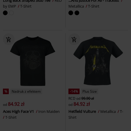
Long Back Shaped Slub Tee
RED
...And Justice For All - Tracklist
by EMP
T-Shirt
Metallica
T-Shirt
%
Nadruk z efektem
-14%
Plus Size
RCD
od
99.90 zł
84.92 zł
84.92 zł
od
od
Aces High Face V1
Iron Maiden
Hetfield Vulture
Metallica
T-
T-Shirt
Shirt