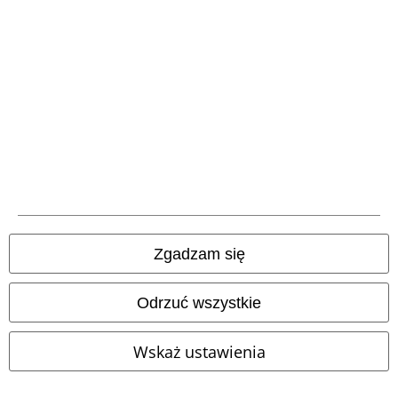
Metody płatności
Przelew bankowy
(płatność z góry)
Płatność za
pobraniem
Zgadzam się
Wysyłka
Odrzuć wszystkie
Wskaż ustawienia
Aplikację EMP