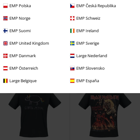
EMP Polska
EMP Česká Republika
EMP Norge
EMP Schweiz
-14%
TYLKO w EMP
EMP Suomi
EMP Ireland
RCD
od
109.90 zł
93.42 zł
189.90 zł
od
EMP United Kingdom
EMP Sverige
Flag
Linkin Park
T-Shirt
Grand Bend
GoodYear
T-Shirt
EMP Danmark
Large Nederland
EMP Österreich
EMP Slovensko
Large Belgique
EMP España