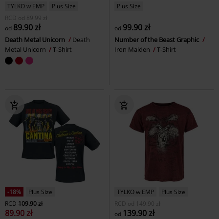
TYLKO w EMP
Plus Size
Plus Size
RCD
od
89.99 zł
89.90 zł
99.90 zł
od
od
Death Metal Unicorn
Death
Number of the Beast Graphic
Metal Unicorn
T-Shirt
Iron Maiden
T-Shirt
-18%
Plus Size
TYLKO w EMP
Plus Size
RCD
109.90 zł
RCD
od
149.90 zł
89.90 zł
139.90 zł
od