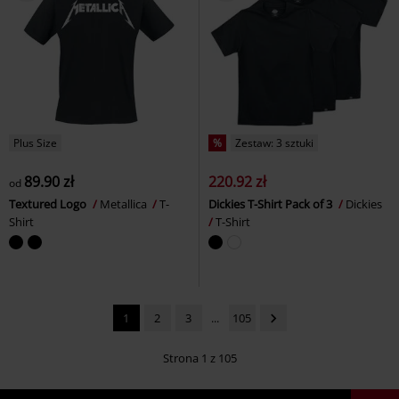
Plus Size
%
Zestaw: 3 sztuki
89.90 zł
220.92 zł
od
Textured Logo
Metallica
T-
Dickies T-Shirt Pack of 3
Dickies
Shirt
T-Shirt
1
2
3
...
105
Strona 1 z 105