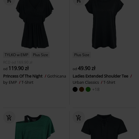
TYLKO w EMP
Plus Size
Plus Size
RCD
od
169.90 zł
119.90 zł
49.90 zł
od
od
Princess Of The Night
Gothicana
Ladies Extended Shoulder Tee
by EMP
T-Shirt
Urban Classics
T-Shirt
+18