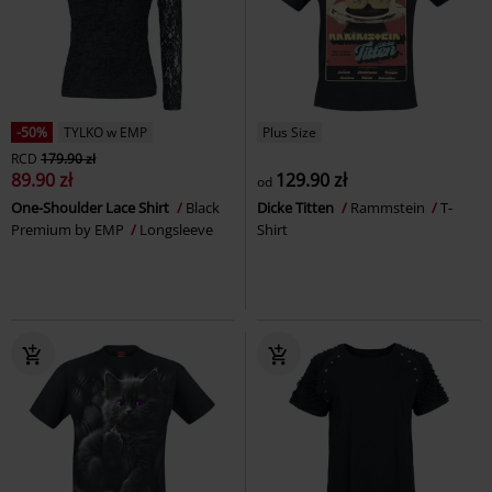
-50%
TYLKO w EMP
Plus Size
RCD
179.90 zł
89.90 zł
129.90 zł
od
One-Shoulder Lace Shirt
Black
Dicke Titten
Rammstein
T-
Premium by EMP
Longsleeve
Shirt