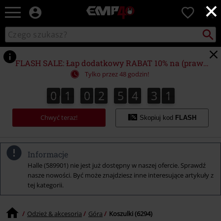
×
EMP
0
-
Merch
Szukaj
Wyszukaj
dla
katalog
Fanów:
Muzyki,
FLASH SALE: Łap dodatkowy RABAT 10% na (prawie) WSZYSTKO*
Filmów,
Tylko przez 48 godzin!
Seriali
i
0
1
0
2
5
4
3
0
0
1
0
2
5
4
2
9
3
1
2
9
0
Gier
-
Chwyć teraz!
Moda
Skopiuj kod
FLASH
Alternatywna.
Informacje
Halle (589901) nie jest już dostępny w naszej ofercie. Sprawdź
nasze nowości. Być może znajdziesz inne interesujące artykuły z
tej kategorii.
Odzież & akcesoria
Góra
Koszulki (6294)