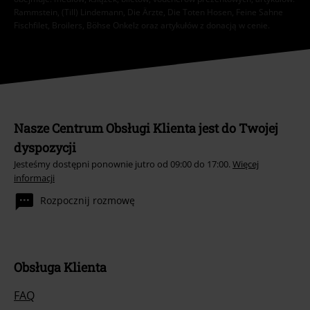
Rammstein, (Till) Lindemann, Die Ärzte, Die Toten Hosen, Feine Sahne
Fischfilet, Broilers, Böhse Onkelz oraz artykułów z donacją w cenie.
Nasze Centrum Obsługi Klienta jest do Twojej
dyspozycji
Jesteśmy dostępni ponownie jutro od 09:00 do 17:00.
Więcej
informacji
Rozpocznij rozmowę
Obsługa Klienta
FAQ