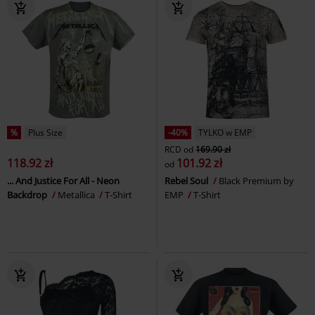
%
Plus Size
-40%
TYLKO w EMP
RCD
od
169.90 zł
118.92 zł
101.92 zł
od
... And Justice For All - Neon
Rebel Soul
Black Premium by
Backdrop
Metallica
T-Shirt
EMP
T-Shirt