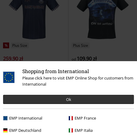
%
Plus Size
Plus Size
259.90 zł
109.90 zł
od
IMFC West Ham Jersey
Iron
Ride The Lightning
Metallica
T-
Shopping from International
Maiden
Koszulka sportowa
Shirt
Please click here to visit EMP Online Shop for customers from
International
Ok
EMP International
EMP France
EMP Deutschland
EMP Italia