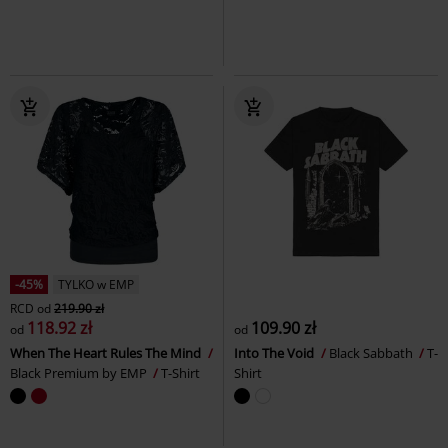
-45%
TYLKO w EMP
RCD
od
219.90 zł
118.92 zł
109.90 zł
od
od
When The Heart Rules The Mind
Into The Void
Black Sabbath
T-
Black Premium by EMP
T-Shirt
Shirt