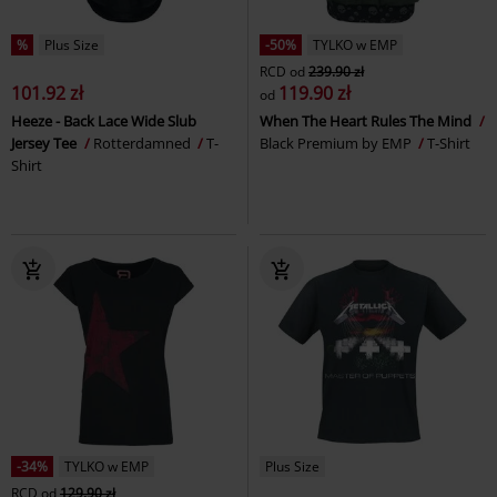
%
Plus Size
-50%
TYLKO w EMP
RCD
od
239.90 zł
101.92 zł
119.90 zł
od
Heeze - Back Lace Wide Slub
When The Heart Rules The Mind
Jersey Tee
Rotterdamned
T-
Black Premium by EMP
T-Shirt
Shirt
-34%
TYLKO w EMP
Plus Size
RCD
od
129.90 zł