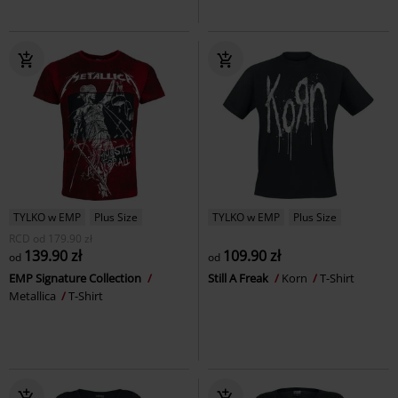
TYLKO w EMP
Plus Size
TYLKO w EMP
Plus Size
RCD
od
179.90 zł
139.90 zł
109.90 zł
od
od
EMP Signature Collection
Still A Freak
Korn
T-Shirt
Metallica
T-Shirt