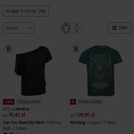
Ringer T-shirts
(39)
Filtr
-14%
TYLKO w EMP
%
TYLKO w EMP
RCD
od
89.90 zł
76.42 zł
109.90 zł
od
od
Can You Read My Mind
RED by
Working
Gojira
T-Shirt
EMP
T-Shirt