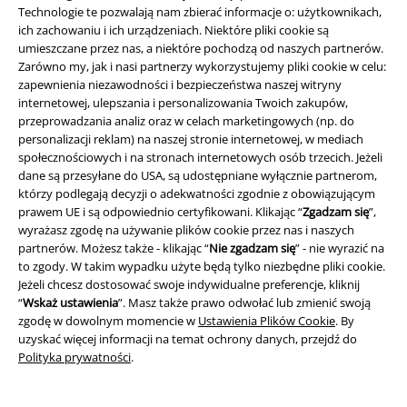
Technologie te pozwalają nam zbierać informacje o: użytkownikach,
O EMP
ich zachowaniu i ich urządzeniach. Niektóre pliki cookie są
umieszczane przez nas, a niektóre pochodzą od naszych partnerów.
Zarówno my, jak i nasi partnerzy wykorzystujemy pliki cookie w celu:
Programy partnerskie
zapewnienia niezawodności i bezpieczeństwa naszej witryny
internetowej, ulepszania i personalizowania Twoich zakupów,
Zrównoważony rózwój
przeprowadzania analiz oraz w celach marketingowych (np. do
personalizacji reklam) na naszej stronie internetowej, w mediach
społecznościowych i na stronach internetowych osób trzecich. Jeżeli
dane są przesyłane do USA, są udostępniane wyłącznie partnerom,
którzy podlegają decyzji o adekwatności zgodnie z obowiązującym
prawem UE i są odpowiednio certyfikowani. Klikając “
Zgadzam się
”,
wyrażasz zgodę na używanie plików cookie przez nas i naszych
partnerów. Możesz także - klikając “
Nie zgadzam się
” - nie wyrazić na
to zgody. W takim wypadku użyte będą tylko niezbędne pliki cookie.
Jeżeli chcesz dostosować swoje indywidualne preferencje, kliknij
Społeczność
“
Wskaż ustawienia
”. Masz także prawo odwołać lub zmienić swoją
zgodę w dowolnym momencie w
Ustawienia Plików Cookie
. By
uzyskać więcej informacji na temat ochrony danych, przejdź do
Polityka prywatności
.