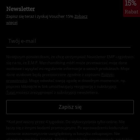
15%
Newsletter
Rabat
Zapisz się teraz i zyskaj Voucher 15%
Zobacz
więcej
Niniejszym potwierdzam, że chcę otrzymywać Newsletter EMP i zgadzam
się na to, że E.M.P. Merchandising mbH może przetwarzać moje dane
osobowe i wysyłać mi regularnie informacje o swoich produktach. Moje
dane osobowe będą przetwarzane zgodnie z zapisami
Polityki
prywatności
. Mogę odwołać swoją zgodę w dowolnym momencie, np.
poprzez kliknięcie w link umożliwiający rezygnację z subskrypcji.
Tutaj
możesz zrezygnować z subskrypcji newslettera.
Zapisz się
*Kod jest ważny przez 4 tygodnie. Do wykorzystania tylko online. NIe
łączy się z innymi kodami promocyjnymi. Po wprowadzeniu kodu rabat
zostanie automatycznie uwzględniony w koszyku zakupowym. Nie
obejmuje: mediów, książek, biletów, voucherów prezentowych, artykułów: