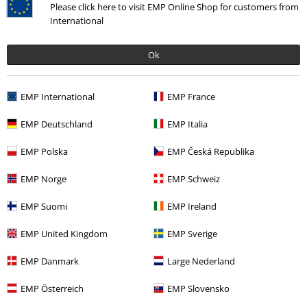
Please click here to visit EMP Online Shop for customers from
Tutaj
możesz zrezygnować z subskrypcji newslettera.
International
Zapisz się
Ok
*Kod jest ważny przez 4 tygodnie. Do wykorzystania tylko online. NIe
łączy się z innymi kodami promocyjnymi. Po wprowadzeniu kodu rabat
EMP International
EMP France
zostanie automatycznie uwzględniony w koszyku zakupowym. Nie
obejmuje: mediów, książek, biletów, voucherów prezentowych, artykułów:
EMP Deutschland
EMP Italia
Rammstein, (Till) Lindemann, Die Ärzte, Die Toten Hosen, Feine Sahne
Fischfilet, Broilers, Böhse Onkelz oraz artykułów z donacją w cenie.
EMP Polska
EMP Česká Republika
EMP Norge
EMP Schweiz
EMP Suomi
EMP Ireland
EMP United Kingdom
EMP Sverige
Nasze Centrum Obsługi Klienta jest do Twojej
dyspozycji
EMP Danmark
Large Nederland
Będziemy dostępni ponownie: Poniedziałek od 09:00 do 17:00.
Więcej
EMP Österreich
EMP Slovensko
informacji