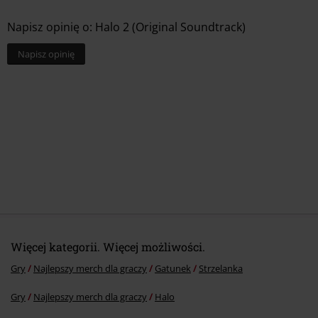
Media - Format
3 LP
Kategoria produktu
Gry, Zespoły
Napisz opinię o: Halo 2 (Original Soundtrack)
Entertainment
Halo
Data premiery
2025-05-02
Napisz opinię
Płeć
Unisex
Więcej kategorii. Więcej możliwości.
Gry
Najlepszy merch dla graczy
Gatunek
Strzelanka
Gry
Najlepszy merch dla graczy
Halo