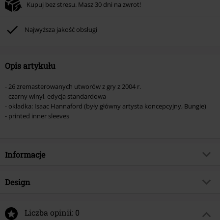
Kupuj bez stresu. Masz 30 dni na zwrot!
Najwyższa jakość obsługi
Opis artykułu
- 26 zremasterowanych utworów z gry z 2004 r.
- czarny winyl, edycja standardowa
- okładka: Isaac Hannaford (były główny artysta koncepcyjny, Bungie)
- printed inner sleeves
Informacje
Numer artykułu
580378
Design
Tytuł:
Halo 2 (Original Soundtrack)
Rodzaj artykułu
LP
Gatunek muzyczny
Soundtrack
Liczba opinii: 0