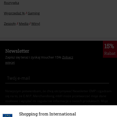
Rozrywka
Wyprzedaż %
Gaming
Zespoły
Media
Winyl
15%
Newsletter
Rabat
Zapisz się teraz i zyskaj Voucher 15%
Zobacz
więcej
Niniejszym potwierdzam, że chcę otrzymywać Newsletter EMP i zgadzam
się na to, że E.M.P. Merchandising mbH może przetwarzać moje dane
osobowe i wysyłać mi regularnie informacje o swoich produktach. Moje
dane osobowe będą przetwarzane zgodnie z zapisami
Polityki
prywatności
. Mogę odwołać swoją zgodę w dowolnym momencie, np.
Shopping from International
poprzez kliknięcie w link umożliwiający rezygnację z subskrypcji.