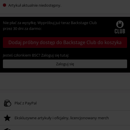
Artykuł aktualnie niedostępny.
Nie płać za wysyłkę. Wypróbuj już teraz Backstage Club
przez 30 dni za darmo:
Dodaj próbny dostęp do Backstage Club do koszyka
Jesteś członkiem BSC? Zaloguj się tutaj:
Zaloguj się
Płać z PayPal
Ekskluzywne artykuły i oficjalny, licencjonowany merch