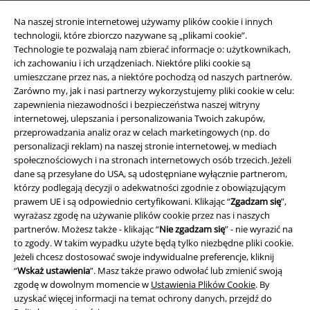
Na naszej stronie internetowej używamy plików cookie i innych
technologii, które zbiorczo nazywane są „plikami cookie”.
Technologie te pozwalają nam zbierać informacje o: użytkownikach,
ich zachowaniu i ich urządzeniach. Niektóre pliki cookie są
umieszczane przez nas, a niektóre pochodzą od naszych partnerów.
Zarówno my, jak i nasi partnerzy wykorzystujemy pliki cookie w celu:
zapewnienia niezawodności i bezpieczeństwa naszej witryny
Informacje prawne
internetowej, ulepszania i personalizowania Twoich zakupów,
przeprowadzania analiz oraz w celach marketingowych (np. do
Regulamin
personalizacji reklam) na naszej stronie internetowej, w mediach
społecznościowych i na stronach internetowych osób trzecich. Jeżeli
Dane firmy
dane są przesyłane do USA, są udostępniane wyłącznie partnerom,
którzy podlegają decyzji o adekwatności zgodnie z obowiązującym
prawem UE i są odpowiednio certyfikowani. Klikając “
Zgadzam się
”,
Polityka prywatności
wyrażasz zgodę na używanie plików cookie przez nas i naszych
partnerów. Możesz także - klikając “
Nie zgadzam się
” - nie wyrazić na
Unieszkodliwianie odpadów i ochrona środowiska
to zgody. W takim wypadku użyte będą tylko niezbędne pliki cookie.
Jeżeli chcesz dostosować swoje indywidualne preferencje, kliknij
Deklaracja Zgodności
“
Wskaż ustawienia
”. Masz także prawo odwołać lub zmienić swoją
zgodę w dowolnym momencie w
Ustawienia Plików Cookie
. By
Informacje dotyczące dostępności
uzyskać więcej informacji na temat ochrony danych, przejdź do