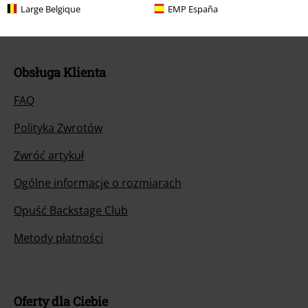
Rozpocznij rozmowę
Large Belgique
EMP España
Obsługa Klienta
FAQ
Polityka Zwrotów
Zwróć artykuł
Ogólne informacje o rozmiarach
Opuść Backstage Club
Metody płatności
Oferty dla Ciebie