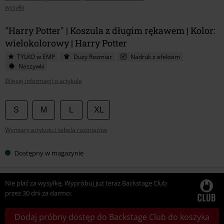
wysyłki
"Harry Potter" | Koszula z długim rękawem | Kolor:
wielokolorowy | Harry Potter
TYLKO w EMP
Duży Rozmiar
Nadruk z efektem
Naszywki
Więcej informacji o artykule
Wybierz
S
M
L
XL
swój
Wymiary artykułu i tabela rozmiarów
rozmiar
Dostępny w magazynie
Nie płać za wysyłkę. Wypróbuj już teraz Backstage Club
przez 30 dni za darmo:
Dodaj próbny dostęp do Backstage Club do koszyka