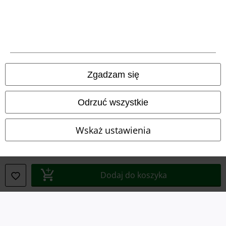
Deklaracja Zgodności
Informacje dotyczące dostępności
Ustawienia Plików Cookie
Zgadzam się
Skorzystaj z prawa do odstąpienia od umowy
Odrzuć wszystkie
Wszystkie ceny zawierają podatek VAT. Nie zawierają
kosztów
wysyłki.
Wskaż ustawienia
© 1986-2026 E.M.P. Merchandising HGmbH
Dodaj do koszyka
Sklepy internetowe EMP
EMP International