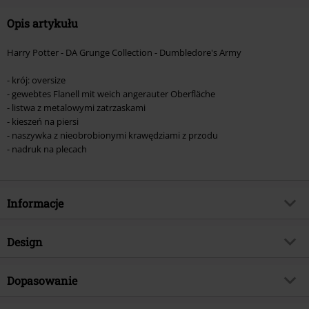
Opis artykułu
Harry Potter - DA Grunge Collection - Dumbledore's Army
- krój: oversize
- gewebtes Flanell mit weich angerauter Oberfläche
- listwa z metalowymi zatrzaskami
- kieszeń na piersi
- naszywka z nieobrobionymi krawędziami z przodu
- nadruk na plecach
Informacje
Numer artykułu
572403
Design
Tytuł:
Harry Potter
Rodzaj artykułu
Koszula z długim rękawem
TYLKO w EMP
Dopasowanie
Tak
Wzór
Krata
Kategoria produktu
Merch dla Fanów, Film, Hogwart