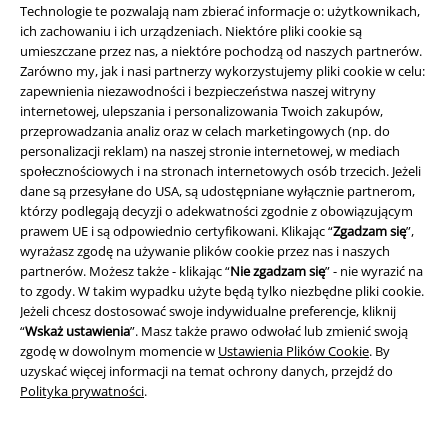
Technologie te pozwalają nam zbierać informacje o: użytkownikach,
ich zachowaniu i ich urządzeniach. Niektóre pliki cookie są
umieszczane przez nas, a niektóre pochodzą od naszych partnerów.
Zarówno my, jak i nasi partnerzy wykorzystujemy pliki cookie w celu:
zapewnienia niezawodności i bezpieczeństwa naszej witryny
internetowej, ulepszania i personalizowania Twoich zakupów,
przeprowadzania analiz oraz w celach marketingowych (np. do
personalizacji reklam) na naszej stronie internetowej, w mediach
społecznościowych i na stronach internetowych osób trzecich. Jeżeli
dane są przesyłane do USA, są udostępniane wyłącznie partnerom,
którzy podlegają decyzji o adekwatności zgodnie z obowiązującym
prawem UE i są odpowiednio certyfikowani. Klikając “
Zgadzam się
”,
wyrażasz zgodę na używanie plików cookie przez nas i naszych
partnerów. Możesz także - klikając “
Nie zgadzam się
” - nie wyrazić na
Informacje prawne
to zgody. W takim wypadku użyte będą tylko niezbędne pliki cookie.
Regulamin
Jeżeli chcesz dostosować swoje indywidualne preferencje, kliknij
“
Wskaż ustawienia
”. Masz także prawo odwołać lub zmienić swoją
zgodę w dowolnym momencie w
Ustawienia Plików Cookie
. By
Dane firmy
uzyskać więcej informacji na temat ochrony danych, przejdź do
Polityka prywatności
.
Polityka prywatności
Unieszkodliwianie odpadów i ochrona środowiska