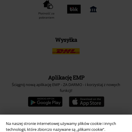
Płatność za
pobraniem
Wysyłka
Aplikację EMP
Ściągnij nową aplikację EMP - ZA DARMO - i korzystaj z nowych
funkcji!
Na naszej stronie internetowej używamy plików cookie i innych
A Warner Music Group Company
technologii, które zbiorczo nazywane są „plikami cookie”.