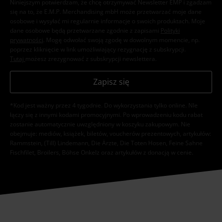
Niniejszym potwierdzam, że chcę otrzymywać Newsletter EMP i zgadzam
się na to, że E.M.P. Merchandising mbH może przetwarzać moje dane
osobowe i wysyłać mi regularnie informacje o swoich produktach. Moje
dane osobowe będą przetwarzane zgodnie z zapisami
Polityki
prywatności
. Mogę odwołać swoją zgodę w dowolnym momencie, np.
poprzez kliknięcie w link umożliwiający rezygnację z subskrypcji.
Tutaj
możesz zrezygnować z subskrypcji newslettera.
Zapisz się
*Kod jest ważny przez 4 tygodnie. Do wykorzystania tylko online. NIe
łączy się z innymi kodami promocyjnymi. Po wprowadzeniu kodu rabat
zostanie automatycznie uwzględniony w koszyku zakupowym. Nie
obejmuje: mediów, książek, biletów, voucherów prezentowych, artykułów:
Rammstein, (Till) Lindemann, Die Ärzte, Die Toten Hosen, Feine Sahne
Fischfilet, Broilers, Böhse Onkelz oraz artykułów z donacją w cenie.