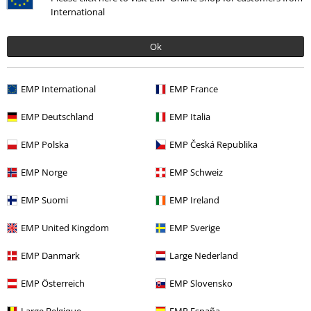
International
Ok
EMP International
EMP France
Ostatnia wizyta
EMP Deutschland
EMP Italia
EMP Polska
EMP Česká Republika
EMP Norge
EMP Schweiz
EMP Suomi
EMP Ireland
EMP United Kingdom
EMP Sverige
-63%
EMP Danmark
Large Nederland
RCD
259.90 zł
95.92 zł
EMP Österreich
EMP Slovensko