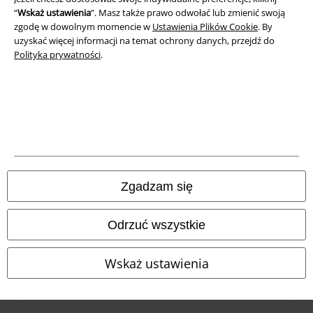
“
Wskaż ustawienia
”. Masz także prawo odwołać lub zmienić swoją
Deklaracja Zgodności
zgodę w dowolnym momencie w
Ustawienia Plików Cookie
. By
uzyskać więcej informacji na temat ochrony danych, przejdź do
Informacje dotyczące dostępności
Polityka prywatności
.
Ustawienia Plików Cookie
Skorzystaj z prawa do odstąpienia od umowy
Wszystkie ceny zawierają podatek VAT. Nie zawierają
kosztów
wysyłki.
© 1986-2026 E.M.P. Merchandising HGmbH
Zgadzam się
Odrzuć wszystkie
Sklepy internetowe EMP
Wskaż ustawienia
EMP International
EMP France