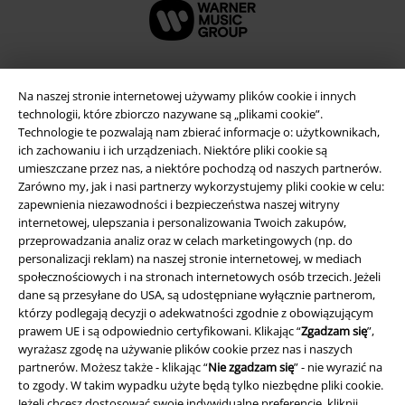
Na naszej stronie internetowej używamy plików cookie i innych
technologii, które zbiorczo nazywane są „plikami cookie”.
Technologie te pozwalają nam zbierać informacje o: użytkownikach,
ich zachowaniu i ich urządzeniach. Niektóre pliki cookie są
umieszczane przez nas, a niektóre pochodzą od naszych partnerów.
Zarówno my, jak i nasi partnerzy wykorzystujemy pliki cookie w celu:
zapewnienia niezawodności i bezpieczeństwa naszej witryny
internetowej, ulepszania i personalizowania Twoich zakupów,
Informacje prawne
przeprowadzania analiz oraz w celach marketingowych (np. do
personalizacji reklam) na naszej stronie internetowej, w mediach
Regulamin
społecznościowych i na stronach internetowych osób trzecich. Jeżeli
dane są przesyłane do USA, są udostępniane wyłącznie partnerom,
Dane firmy
którzy podlegają decyzji o adekwatności zgodnie z obowiązującym
prawem UE i są odpowiednio certyfikowani. Klikając “
Zgadzam się
”,
wyrażasz zgodę na używanie plików cookie przez nas i naszych
Polityka prywatności
partnerów. Możesz także - klikając “
Nie zgadzam się
” - nie wyrazić na
to zgody. W takim wypadku użyte będą tylko niezbędne pliki cookie.
Unieszkodliwianie odpadów i ochrona środowiska
Jeżeli chcesz dostosować swoje indywidualne preferencje, kliknij