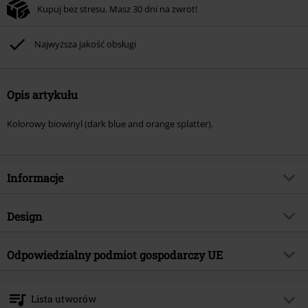
Kupuj bez stresu. Masz 30 dni na zwrot!
Najwyższa jakość obsługi
Opis artykułu
Kolorowy biowinyl (dark blue and orange splatter).
Informacje
Numer artykułu
588542
Design
Tytuł:
Hit me hard and soft
Rodzaj artykułu
LP
Gatunek muzyczny
Odpowiedzialny podmiot gospodarczy UE
Alternatywa/Indie
Media - Format
LP
Kategoria produktu
Zespoły
Universal Music GmbH
Mühlenstraße 25
Zespół
Eilish, Billie
Lista utworów