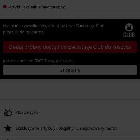
Artykuł aktualnie niedostępny.
Nie płać za wysyłkę. Wypróbuj już teraz Backstage Club
przez 30 dni za darmo:
Dodaj próbny dostęp do Backstage Club do koszyka
Jesteś członkiem BSC? Zaloguj się tutaj:
Zaloguj się
Płać z PayPal
Ekskluzywne artykuły i oficjalny, licencjonowany merch