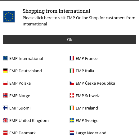
Shopping from International
Więcej kategorii. Więcej możliwości.
Please click here to visit EMP Online Shop for customers from
International
Zespoły
Top Bands
Billie Eilish
Wyprzedaż %
Media
Vinyl
Ok
Zespoły
Gatunki muzyczne
Alternative Indie
EMP International
EMP France
Zespoły
Media
Winyl
EMP Deutschland
EMP Italia
EMP Polska
EMP Česká Republika
15%
Newsletter
EMP Norge
EMP Schweiz
Rabat
Zapisz się teraz i zyskaj Voucher 15%
Zobacz
EMP Suomi
EMP Ireland
więcej
EMP United Kingdom
EMP Sverige
EMP Danmark
Large Nederland